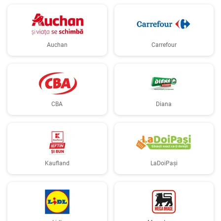
Auchan
Carrefour
CBA
Diana
Kaufland
LaDoiPași