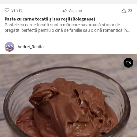
Salvați
Acțiune
23
Paste cu carne tocată și sos roșii (Bolognese)
Pastele cu carne tocată sunt o mâncare savuroasă și ușor de
pregătit, perfectă pentru o cină de familie sau o cină romantică în
doi. O combinație perfectă între carbohidrați, proteine și legume
proaspete, care va satisface cu siguranță pofta de mâncare.
Andrei_Renita