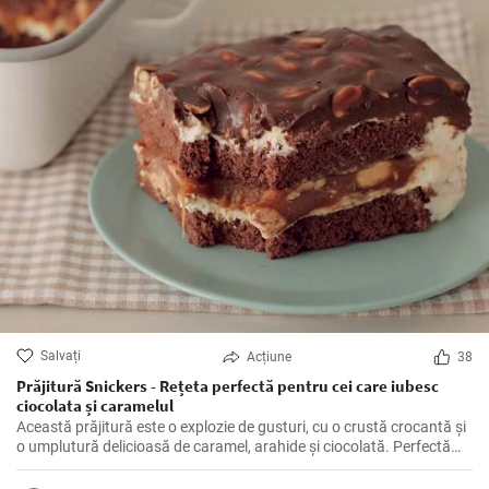
Salvați
Acțiune
38
Prăjitură Snickers - Rețeta perfectă pentru cei care iubesc
ciocolata și caramelul
Această prăjitură este o explozie de gusturi, cu o crustă crocantă și
o umplutură delicioasă de caramel, arahide și ciocolată. Perfectă
pentru cei care iubesc dulciurile și vor să își răsfețe papilele
gustative.