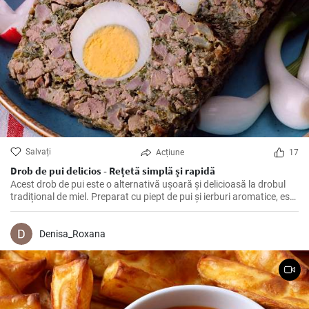
Salvați
Acțiune
17
Drob de pui delicios - Rețetă simplă și rapidă
Acest drob de pui este o alternativă ușoară și delicioasă la drobul
tradițional de miel. Preparat cu piept de pui și ierburi aromatice, este
o alegere perfectă pentru masa de Paște sau orice altă ocazie
specială.
Denisa_Roxana