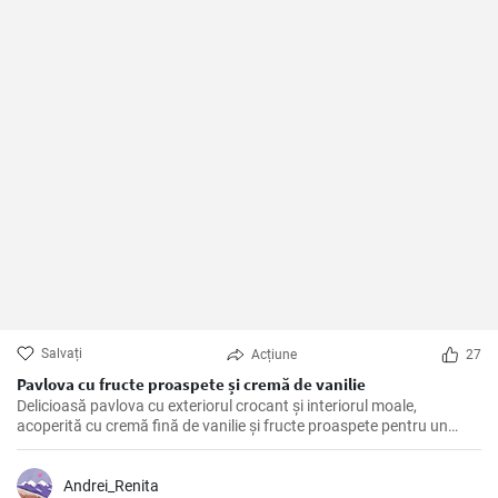
Salvați
Acțiune
27
Pavlova cu fructe proaspete și cremă de vanilie
Delicioasă pavlova cu exteriorul crocant și interiorul moale,
acoperită cu cremă fină de vanilie și fructe proaspete pentru un
desert plin de savoare și prospețime.
Andrei_Renita