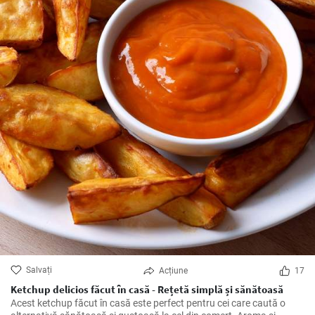
Salvați
Acțiune
17
Ketchup delicios făcut în casă - Rețetă simplă și sănătoasă
Acest ketchup făcut în casă este perfect pentru cei care caută o