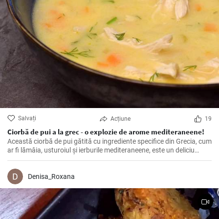
Salvați
Acțiune
19
Ciorbă de pui a la grec - o explozie de arome mediteraneene!
Această ciorbă de pui gătită cu ingrediente specifice din Grecia, cum
ar fi lămâia, usturoiul și ierburile mediteraneene, este un deliciu
pentru simțurile tale. Este o combinație perfectă de gust și
sănătate, cu o consistență ușoară și un gust minunat.
Denisa_Roxana