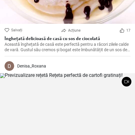
Salvați
Acțiune
17
Înghețată delicioasă de casă cu sos de ciocolată
Această înghețată de casă este perfectă pentru a răcori zilele calde
de vară. Gustul său cremos și bogat este îmbunătățit de un sos de
ciocolată indulgent, făcându-l o delicatesă perfectă pentru a
împărtăși cu prietenii și familia.
Denisa_Roxana