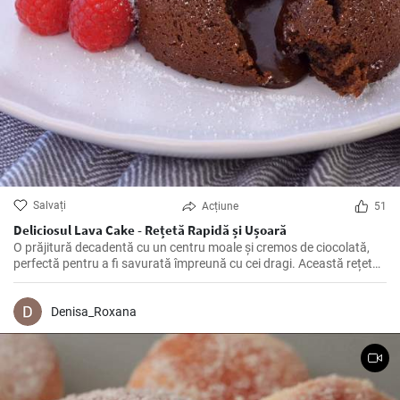
Salvați
Acțiune
51
Deliciosul Lava Cake - Rețetă Rapidă și Ușoară
O prăjitură decadentă cu un centru moale și cremos de ciocolată,
perfectă pentru a fi savurată împreună cu cei dragi. Această rețetă
simplă și rapidă este sigură să satisfacă pofta de dulce.
Denisa_Roxana