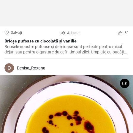
Salvați
Acțiune
58
Brioșe pufoase cu ciocolată și vanilie
Brioșele noastre pufoase și delicioase sunt perfecte pentru micul
dejun sau pentru o gustare dulce în timpul zilei. Umplute cu bucăți
de ciocolată și aroma naturală de vanilie, acestea sunt un deliciu de
neratat!
Denisa_Roxana