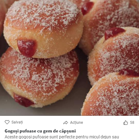
Salvați
Acțiune
58
Gogoși pufoase cu gem de căpșuni
Aceste gogoși pufoase sunt perfecte pentru micul dejun sau