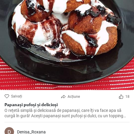
Salvați
Acțiune
18
Papanași pufoși și delicioși
O rețetă simplă și delicioasă de papanași, care îți va face apa să
curgă în gură! Acești papanași sunt pufoși și dulci, cu un topping
bogat de smântână și dulceață.
Denisa_Roxana