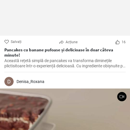
Salvați
Acțiune
16
Pancakes cu banane pufoase și delicioase în doar câteva
minute!
Această rețetă simplă de pancakes va transforma diminețile
plictisitoare într-o experiență delicioasă. Cu ingrediente obișnuite pe
care le ai deja în bucătărie și câteva minute de pregătire, vei obține
niște pancakes pufoși și aromate.
Denisa_Roxana