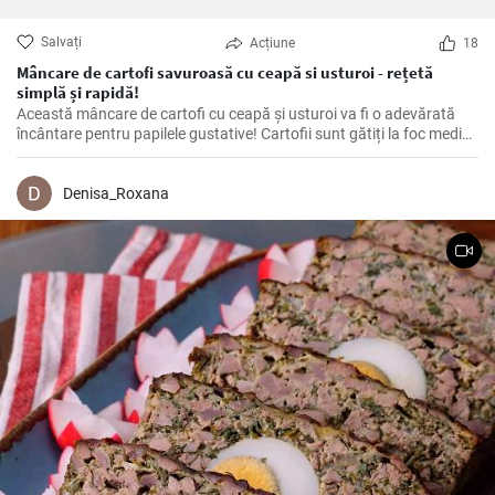
Salvați
Acțiune
18
Mâncare de cartofi savuroasă cu ceapă si usturoi - rețetă
simplă și rapidă!
Această mâncare de cartofi cu ceapă și usturoi va fi o adevărată
încântare pentru papilele gustative! Cartofii sunt gătiți la foc mediu
până devin aurii și crocanți, iar ceapa și usturoiul adaugă o aromă
delicioasă.
Denisa_Roxana