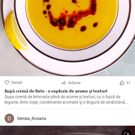
Salvați
Acțiune
31
Supă cremă de linte - o explozie de arome și texturi
Supa cremă de linte este plină de arome și texturi, cu o bază de
legume, linte roșie, condimente aromate și o lingură de smântână
proaspătă. Este o opțiune sănătoasă și delicioasă pentru o cină
rapidă sau pentru a impresiona invitații la o cină specială.
Denisa_Roxana