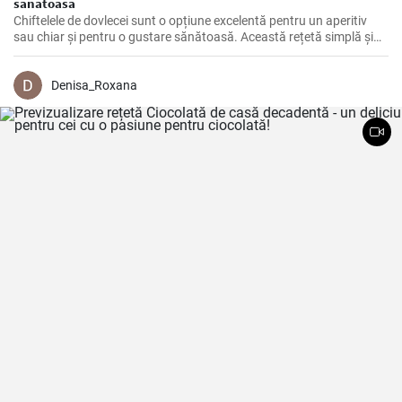
sănătoasă
Chiftelele de dovlecei sunt o opțiune excelentă pentru un aperitiv
sau chiar și pentru o gustare sănătoasă. Această rețetă simplă și
rapidă folosește dovlecei răzuți și condimente aromate pentru a
crea niște chiftele crocante și pline de gust.
Denisa_Roxana