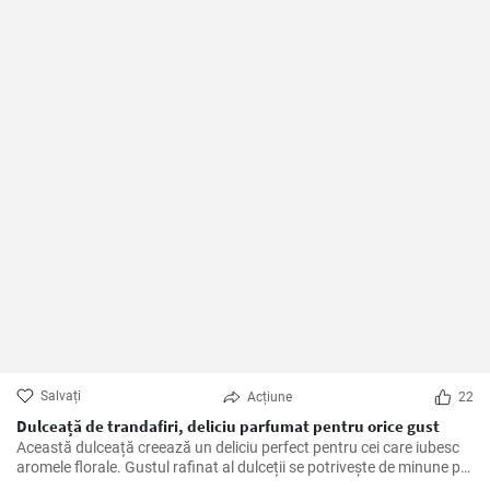
Salvați
Acțiune
22
Dulceață de trandafiri, deliciu parfumat pentru orice gust
Această dulceață creează un deliciu perfect pentru cei care iubesc
aromele florale. Gustul rafinat al dulceții se potrivește de minune pe
o felie de pâine proaspătă sau în combinație cu brânzeturi fine.