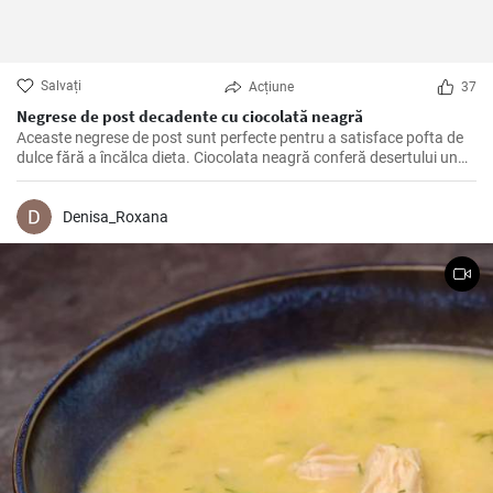
Salvați
Acțiune
37
Negrese de post decadente cu ciocolată neagră
Aceaste negrese de post sunt perfecte pentru a satisface pofta de
dulce fără a încălca dieta. Ciocolata neagră conferă desertului un
gust bogat și intens, iar textura sa umedă și fudgy va fi cu siguranță
apreciată.
Denisa_Roxana