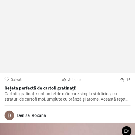
Salvați
Acțiune
16
Rețeta perfectă de cartofi gratinați!
Cartofii gratinați sunt un fel de mâncare simplu și delicios, cu
straturi de cartofi moi, umplute cu brânză și arome. Această rețetă
este perfectă pentru o cină confortabilă în familie sau pentru o cină
specială.
Denisa_Roxana