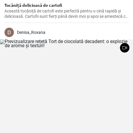
Tocăniță delicioasă de cartofi
Această tocăniță de cartofi este perfectă pentru o cină rapidă și
delicioasă. Cartofii sunt fierți până devin moi și apoi se amestecă cu
ceapă și condimente pentru a crea un gust delicios și reconfortant.
Denisa_Roxana