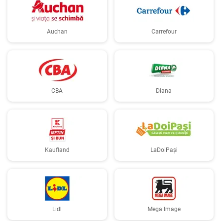
Auchan
Carrefour
CBA
Diana
Kaufland
LaDoiPași
Lidl
Mega Image