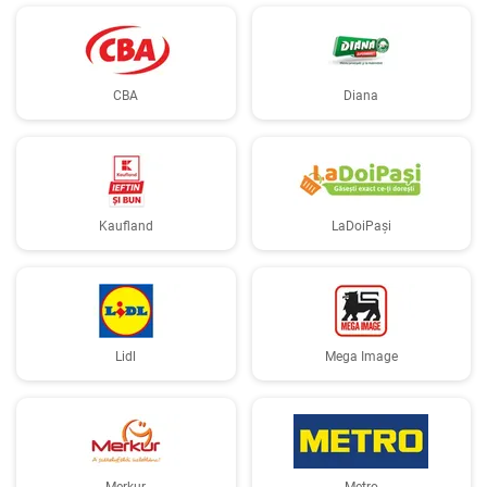
CBA
Diana
Kaufland
LaDoiPași
Lidl
Mega Image