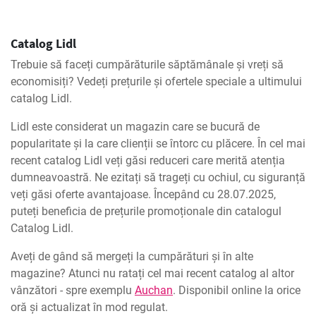
Catalog Lidl
Trebuie să faceți cumpărăturile săptămânale și vreți să
economisiți? Vedeți prețurile și ofertele speciale a ultimului
catalog Lidl.
Lidl este considerat un magazin care se bucură de
popularitate și la care clienții se întorc cu plăcere. În cel mai
recent catalog Lidl veți găsi reduceri care merită atenția
dumneavoastră. Ne ezitați să trageți cu ochiul, cu siguranță
veți găsi oferte avantajoase. Începând cu 28.07.2025,
puteți beneficia de prețurile promoționale din catalogul
Catalog Lidl.
Aveți de gând să mergeți la cumpărături și în alte
magazine? Atunci nu ratați cel mai recent catalog al altor
vânzători - spre exemplu
Auchan
. Disponibil online la orice
oră și actualizat în mod regulat.