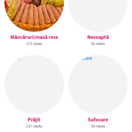
Mâncăruri/masă rece
Necoaptă
375 rețete
98 rețete
Prăjit
Sufocare
247 rețete
98 rețete