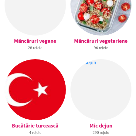
Mâncăruri vegane
Mâncăruri vegetariene
28 rețete
96 rețete
Bucătărie turcească
Mic dejun
4 rețete
290 rețete