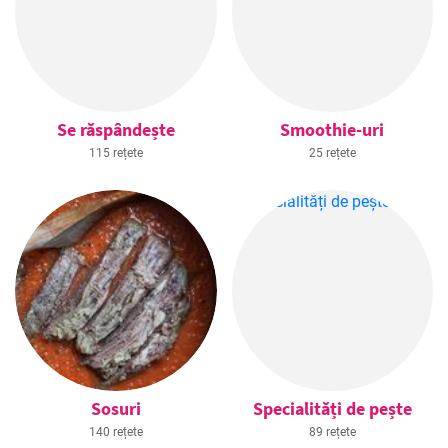
Se răspândește
Smoothie-uri
115 rețete
25 rețete
Sosuri
Specialități de pește
140 rețete
89 rețete