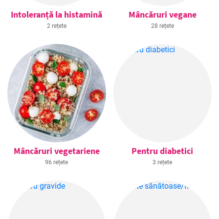
Intoleranță la histamină
Mâncăruri vegane
2 rețete
28 rețete
Mâncăruri vegetariene
Pentru diabetici
96 rețete
3 rețete