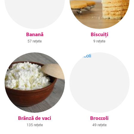
Banană
Biscuiți
57 rețete
9 rețete
Brânză de vaci
Broccoli
135 rețete
49 rețete