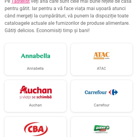
Pe
Tastelist
veți afla care sunt cele mai bune rețete de casă
pentru gătit. Iar pentru a vă face viața mai ușoară atunci
când mergeți la cumpărături, vă punem la dispoziție toate
cataloagele actuale ale furnizorilor de produse alimentare.
Gătiți delicios. Economisiți timp și bani!
Annabella
ATAC
Auchan
Carrefour