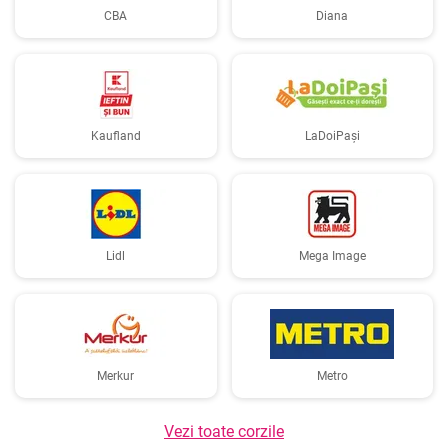
CBA
Diana
Kaufland
LaDoiPași
Lidl
Mega Image
Merkur
Metro
Vezi toate corzile