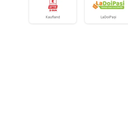
Kaufland
LaDoiPași