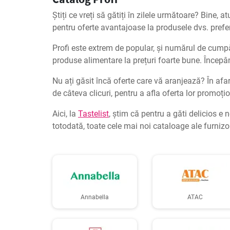
Știți ce vreți să gătiți în zilele următoare? Bine, 
pentru oferte avantajoase la produsele dvs. prefe
Profi este extrem de popular, și numărul de cumpără
produse alimentare la prețuri foarte bune. Începân
Nu ați găsit încă oferte care vă aranjează? În afară
de câteva clicuri, pentru a afla oferta lor promoți
Aici, la
Tastelist
, știm că pentru a găti delicios e
totodată, toate cele mai noi cataloage ale furnizor
Annabella
ATAC