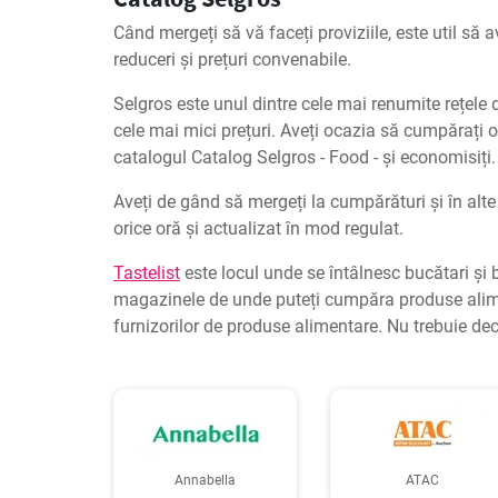
Când mergeți să vă faceți proviziile, este util să 
reduceri și prețuri convenabile.
Selgros este unul dintre cele mai renumite rețele
cele mai mici prețuri. Aveți ocazia să cumpărați
catalogul Catalog Selgros - Food - și economisiți.
Aveți de gând să mergeți la cumpărături și în alt
orice oră și actualizat în mod regulat.
Tastelist
este locul unde se întâlnesc bucătari și b
magazinele de unde puteți cumpăra produse aliment
furnizorilor de produse alimentare. Nu trebuie dec
Annabella
ATAC