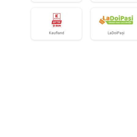
Kaufland
LaDoiPași