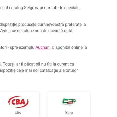
ecent catalog Selgros, pentru oferte speciale,
 dispoziție produsele dumnevoastră preferate la
 Vedeți ce ne aduce nou de această dată
ători - spre exemplu
Auchan
. Disponibil online la
otuși, ar fi păcat să nu fiți la curent cu
spoziție cele mai noi cataloage ale tuturor
CBA
Diana