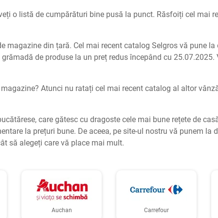
aveți o listă de cumpărături bine pusă la punct. Răsfoiți cel mai r
 de magazine din țară. Cel mai recent catalog Selgros vă pune la
 o grămadă de produse la un preț redus începând cu 25.07.2025.
e magazine? Atunci nu ratați cel mai recent catalog al altor vânz
ucătărese, care gătesc cu dragoste cele mai bune rețete de casă. T
are la prețuri bune. De aceea, pe site-ul nostru vă punem la di
ât să alegeți care vă place mai mult.
Auchan
Carrefour