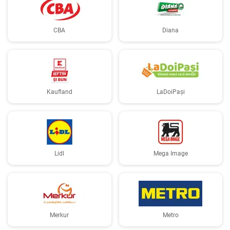
CBA
Diana
Kaufland
LaDoiPași
Lidl
Mega Image
Merkur
Metro