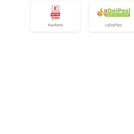
Kaufland
LaDoiPași