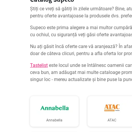
Știți ce vreți să gătiți în zilele următoare? Bine,
pentru oferte avantajoase la produsele dvs. prefe
Supeco este prima alegere a mai multor cumpărător
cu ochiul, cu siguranță veți găsi oferte avantajo
Nu ați găsit încă oferte care vă aranjează? În afar
doar de câteva clicuri, pentru a afla oferta lor pr
Tastelist
este locul unde se întâlnesc oamenii care
ceva bun, am adăugat mai multe cataloage promoți
singur loc - mereu actualizate și bine puse la pun
Annabella
ATAC