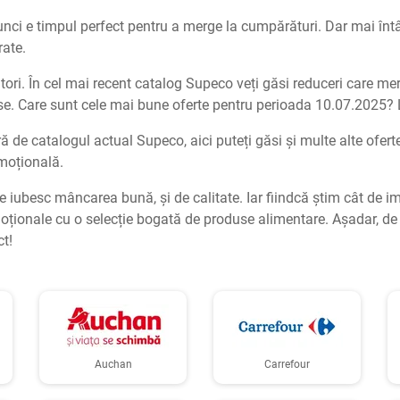
 atunci e timpul perfect pentru a merge la cumpărături. Dar mai înt
rate.
i. În cel mai recent catalog Supeco veți găsi reduceri care mer
ase. Care sunt cele mai bune oferte pentru perioada 10.07.2025? 
ă de catalogul actual Supeco, aici puteți găsi și multe alte oferte
omoțională.
 iubesc mâncarea bună, și de calitate. Iar fiindcă știm cât de imp
onale cu o selecție bogată de produse alimentare. Așadar, de ac
ct!
Auchan
Carrefour