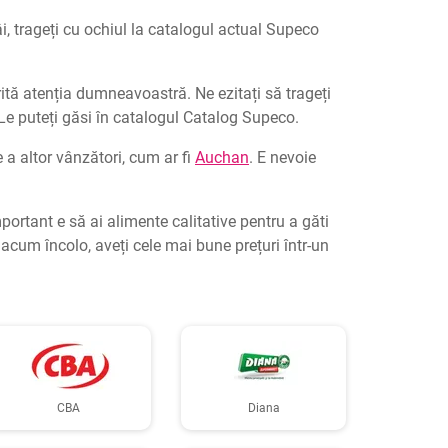
âi, trageți cu ochiul la catalogul actual Supeco
ită atenția dumneavoastră. Ne ezitați să trageți
Le puteți găsi în catalogul Catalog Supeco.
 a altor vânzători, cum ar fi
Auchan
. E nevoie
ortant e să ai alimente calitative pentru a găti
um încolo, aveți cele mai bune prețuri într-un
CBA
Diana