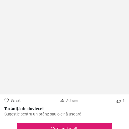
Salvați
Acțiune
1
Tocăniță de dovlecel
Sugestie pentru un prânz sau o cină ușoară
Vezi mai mult