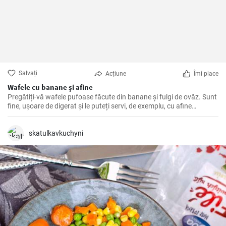
Salvați
Acțiune
Îmi place
Wafele cu banane și afine
Pregătiți-vă wafele pufoase făcute din banane și fulgi de ovăz. Sunt
fine, ușoare de digerat și le puteți servi, de exemplu, cu afine
proaspete și sirop de afine.
skatulkavkuchyni