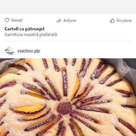
Salvați
Acțiune
Îmi place
Cartofi cu pătrunjel
Garnitura noastră preferată
vsechno.jde