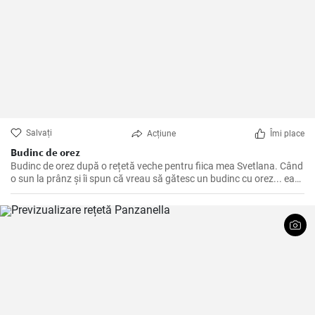
Salvați
Acțiune
Îmi place
Budinc de orez
Budinc de orez după o rețetă veche pentru fiica mea Svetlana. Când
o sun la prânz și îi spun că vreau să gătesc un budinc cu orez... ea
răspunde cu cuvintele: "Da, mereu mă las convinsă de un budinc cu
orez". 😁