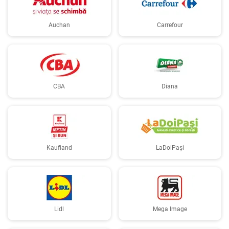
Auchan
Carrefour
CBA
Diana
Kaufland
LaDoiPași
Lidl
Mega Image