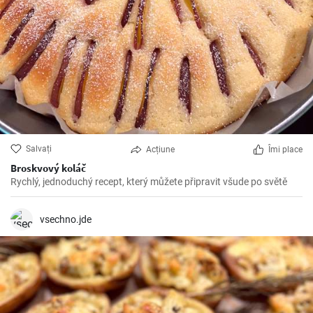
Salvați
Acțiune
Îmi place
Broskvový koláč
Rychlý, jednoduchý recept, který můžete připravit všude po světě
vsechno.jde