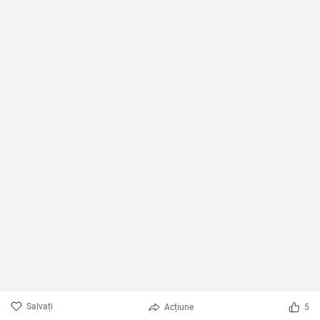
Salvați
Acțiune
5