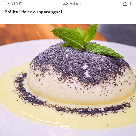
Salvați
Acțiune
1
Prăjituri false cu sparanghel