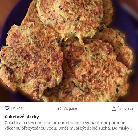
Salvați
Acțiune
Îmi place
Cuketové placky
Cuketu a mrkev nastrouháme nadrobno a vymačkáme pořádně
všechnu přebytečnou vodu. Směs musí být úplně suchá. Do misky
přidáme k zelenině dvě vajíčka, mouku a nadrobno nakrájenou