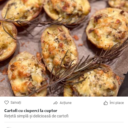
Salvați
Acțiune
Îmi place
Cartofi cu ciuperci la cuptor
Rețetă simplă și delicioasă de cartofi