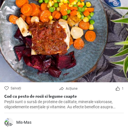
Salvați
Acțiune
1
Cod cu pesto de rosii si legume coapte
Peștii sunt o sursă de proteine de calitate, minerale valoroase,
oligoelemente esențiale și vitamine. Au efecte benefice asupra
sistemului cardiovascular și se recomandă consumarea lor cel puțin
de două ori pe săptămână. Inspirați-vă din acest prânz rapid al
nostru.
Mis-Mas