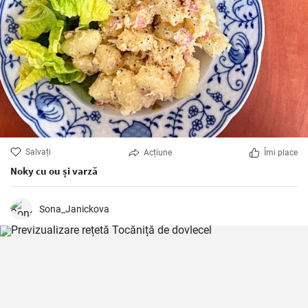
Salvați
Acțiune
Îmi place
Noky cu ou și varză
Sona_Janickova