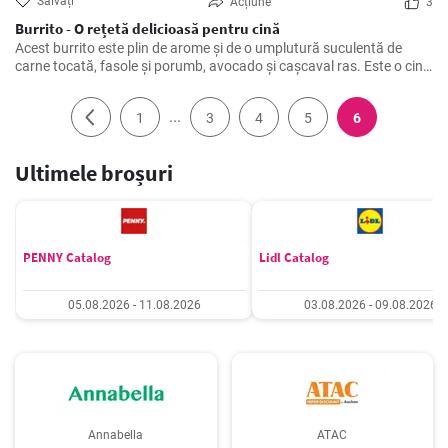
Salvați
Acțiune
3
Burrito - O rețetă delicioasă pentru cină
Acest burrito este plin de arome și de o umplutură suculentă de
carne tocată, fasole și porumb, avocado și cașcaval ras. Este o cină
delicioasă, simplă și rapidă de pregătit.
...
1
3
4
5
6
Ultimele broșuri
PENNY Catalog
Lidl Catalog
05.08.2026 - 11.08.2026
03.08.2026 - 09.08.2026
Annabella
ATAC