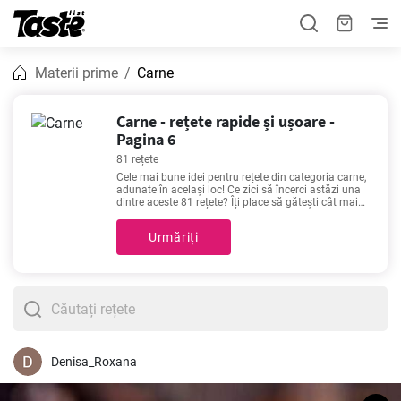
Materii prime
Carne
Carne - rețete rapide și ușoare -
Pagina 6
81 rețete
Cele mai bune idei pentru rețete din categoria carne,
adunate în același loc! Ce zici să încerci astăzi una
dintre aceste 81 rețete? Îți place să gătești cât mai
repede sau preferi să te lași dus de val în bucătărie
în compania unei rețete de calitate? Timpul de
Urmăriți
preparare pentru următoarele rețete este de 10 - 120
minute. Pentru fiecare rețetă este dat un timp
aproximativ de pregătire. Aici poți găsi rețetele
noastre preferate -
Ciorba de perișoare - o explozie
de arome si gusturi!
,
Vitel gătit lent cu legume
,
Dovleac la cuptor umplut cu carne tocată și legume
,
Sarmale delicioase, rețetă tradițională
- pentru cei
care iubesc mâncarea bună. Poftă bună!
Denisa_Roxana