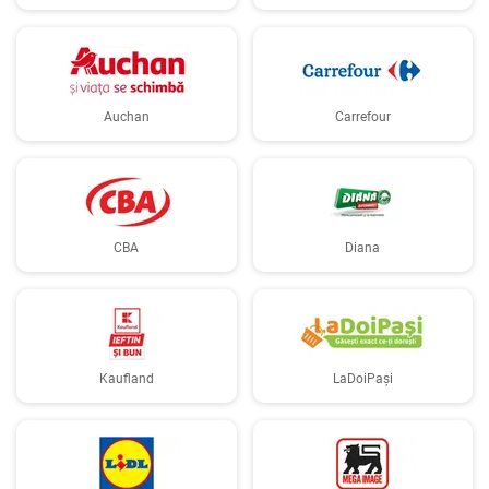
Auchan
Carrefour
CBA
Diana
Kaufland
LaDoiPași