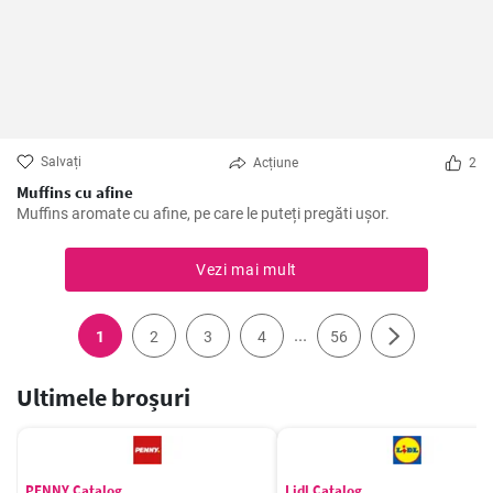
Salvați
Acțiune
2
Muffins cu afine
Muffins aromate cu afine, pe care le puteți pregăti ușor.
Vezi mai mult
...
1
2
3
4
56
Ultimele broșuri
PENNY Catalog
Lidl Catalog