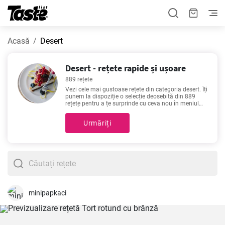
Acasă
Desert
Desert - rețete rapide și ușoare
889 rețete
Vezi cele mai gustoase rețete din categoria desert. Îți
punem la dispoziție o selecție deosebită din 889
rețete pentru a țe surprinde cu ceva nou în meniul
tău! Îți place să gătești cât mai repede sau preferi să
te lași dus de val în bucătărie în compania unei
Urmăriți
rețete de calitate? Timpul de preparare pentru
următoarele rețete este de 1 - 405 minute. Pentru
fiecare rețetă este dat un timp aproximativ de
pregătire.
minipapkaci