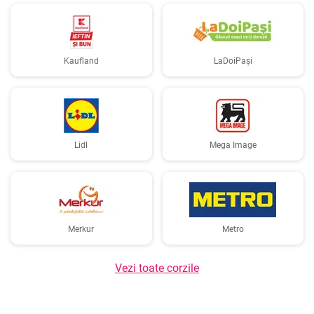
Kaufland
LaDoiPași
Lidl
Mega Image
Merkur
Metro
Vezi toate corzile