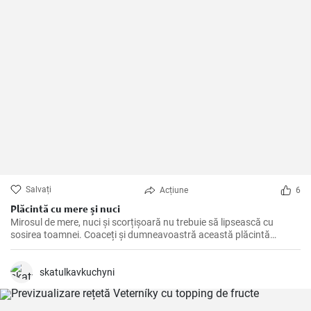
Salvați
Acțiune
6
Plăcintă cu mere și nuci
Mirosul de mere, nuci și scorțișoară nu trebuie să lipsească cu
sosirea toamnei. Coaceți și dumneavoastră această plăcintă
delicioasă.
skatulkavkuchyni