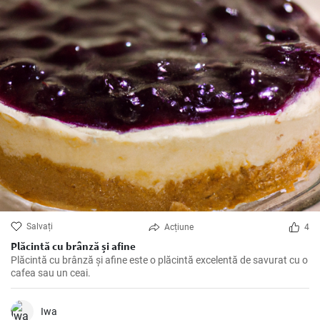
Salvați
Acțiune
4
Plăcintă cu brânză și afine
Plăcintă cu brânză și afine este o plăcintă excelentă de savurat cu o
cafea sau un ceai.
Iwa