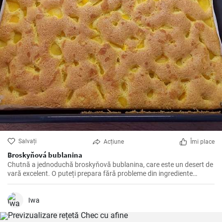
Salvați
Acțiune
Îmi place
Broskyňová bublanina
Chutnă a jednoduchă broskyňovă bublanina, care este un desert de
vară excelent. O puteți prepara fără probleme din ingrediente
disponibile în mod obișnuit.
Iwa