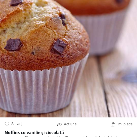
Salvați
Acțiune
Îmi place
Muffins cu vanilie și ciocolată