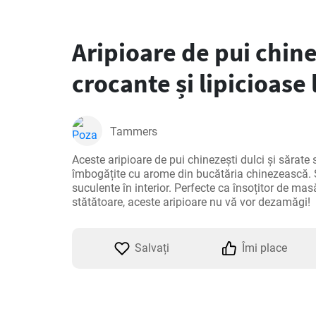
Aripioare de pui chine
crocante și lipicioase 
Tammers
Aceste aripioare de pui chinezești dulci și sărate su
îmbogățite cu arome din bucătăria chinezească. Su
suculente în interior. Perfecte ca însoțitor de mas
stătătoare, aceste aripioare nu vă vor dezamăgi!
Salvați
Îmi place