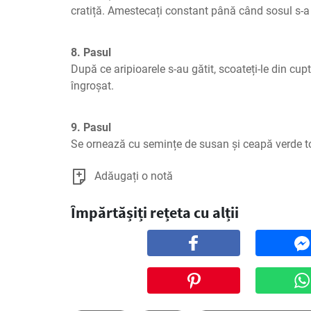
cratiță. Amestecați constant până când sosul s-a
8. Pasul
După ce aripioarele s-au gătit, scoateți-le din cupt
îngroșat.
9. Pasul
Se ornează cu semințe de susan și ceapă verde to
Adăugați o notă
Împărtășiți rețeta cu alții