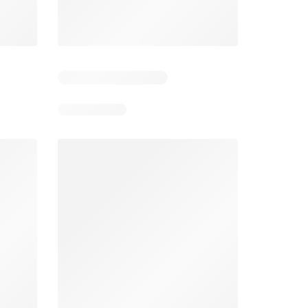
Zile rămase: 6
Zile rămase: 13
Mega Image Catalog
Supeco Catalog
26
06.08.2026 - 12.08.2026
06.08.2026 - 19.08.2026