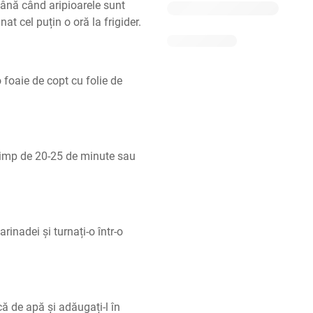
ână când aripioarele sunt 
at cel puțin o oră la frigider.
 foaie de copt cu folie de 
 timp de 20-25 de minute sau 
rinadei și turnați-o într-o 
 de apă și adăugați-l în 