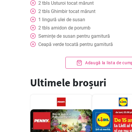
2
tbls
Usturoi tocat mărunt
2
tbls
Ghimbir tocat mărunt
1
lingură
ulei de susan
2
tbls
amidon de porumb
Semințe de susan pentru garnitură
Ceapă verde tocată pentru garnitură
Adaugă la lista de cum
Ultimele broșuri