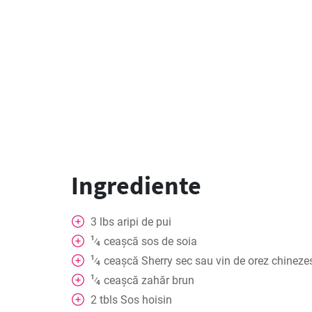
Ingrediente
3
lbs
aripi de pui
1
ceașcă
sos de soia
⁄
4
1
ceașcă
Sherry sec sau vin de orez chineze
⁄
4
1
ceașcă
zahăr brun
⁄
4
2
tbls
Sos hoisin