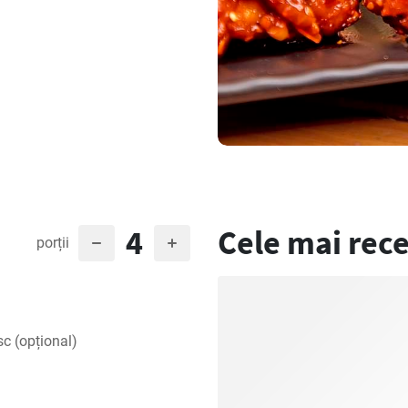
4
Cele mai rece
porții
sc (opțional)