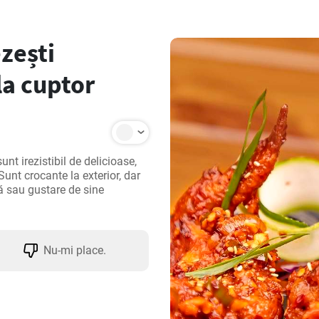
zești
la cuptor
nt irezistibil de delicioase, 
nt crocante la exterior, dar 
ă sau gustare de sine 
Nu-mi place.