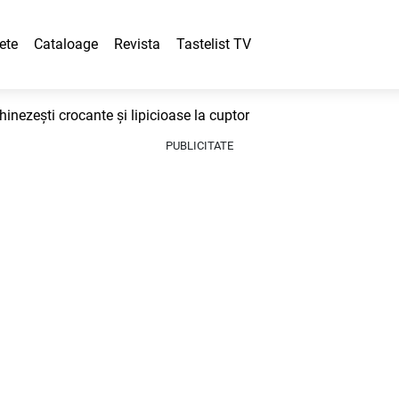
ete
Cataloage
Revista
Tastelist TV
hinezești crocante și lipicioase la cuptor
PUBLICITATE