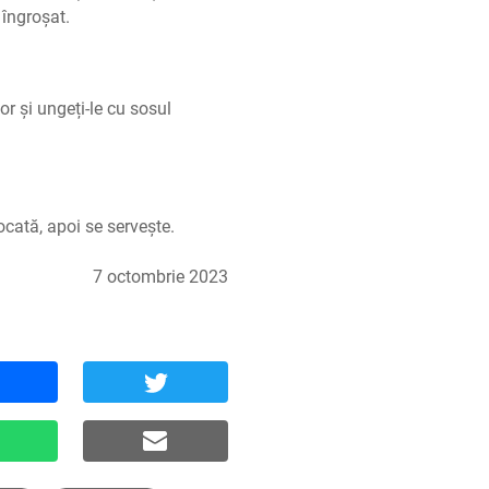
 îngroșat.
or și ungeți-le cu sosul 
cată, apoi se servește.
7 octombrie 2023