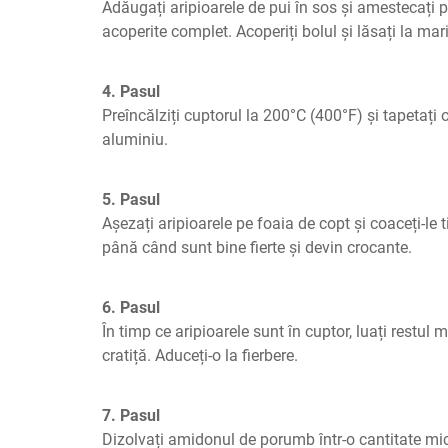
Adăugați aripioarele de pui în sos și amestecați p
acoperite complet. Acoperiți bolul și lăsați la marin
4. Pasul
Preîncălziți cuptorul la 200°C (400°F) și tapetați o
aluminiu.
5. Pasul
Așezați aripioarele pe foaia de copt și coaceți-le
până când sunt bine fierte și devin crocante.
6. Pasul
În timp ce aripioarele sunt în cuptor, luați restul ma
cratiță. Aduceți-o la fierbere.
7. Pasul
Dizolvați amidonul de porumb într-o cantitate mică