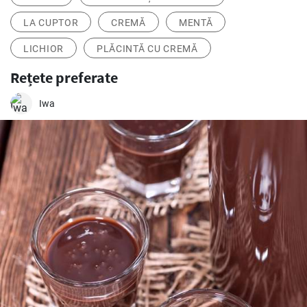
LA CUPTOR
CREMĂ
MENTĂ
LICHIOR
PLĂCINTĂ CU CREMĂ
Rețete preferate
Iwa