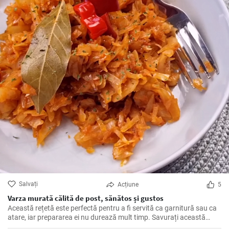
Salvați
Acțiune
5
Varza murată călită de post, sănătos și gustos
Această rețetă este perfectă pentru a fi servită ca garnitură sau ca
atare, iar prepararea ei nu durează mult timp. Savurați această
varză călită alături de mâncăruri tradiționale și bucurați-vă de