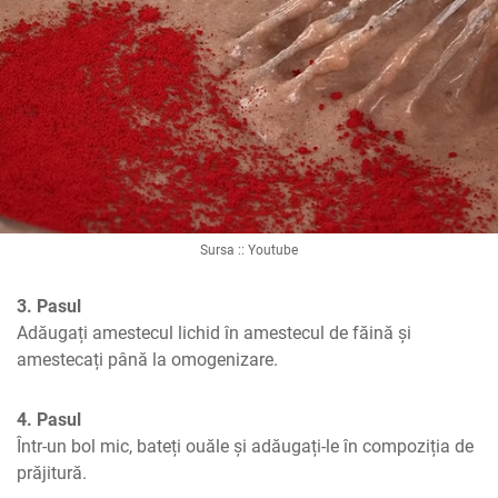
Sursa :: Youtube
3. Pasul
Adăugați amestecul lichid în amestecul de făină și 
amestecați până la omogenizare.
4. Pasul
Într-un bol mic, bateți ouăle și adăugați-le în compoziția de 
prăjitură.