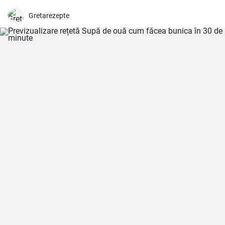
gustul său deosebit!
Gretarezepte