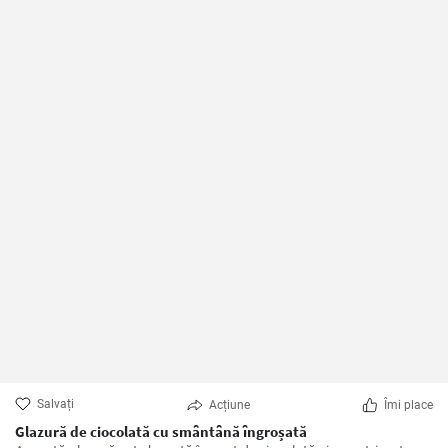
Salvați
Acțiune
Îmi place
Glazură de ciocolată cu smântână îngroșată