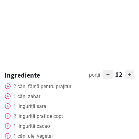
12
Ingrediente
porții
2
căni făină pentru prăjituri
1
căni zahăr
1
linguriță
sare
2
linguriță
praf de copt
1
linguriță
cacao
1
căni ulei vegetal