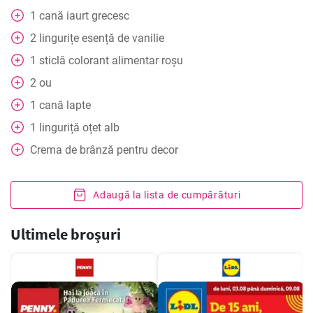
1
cană
iaurt grecesc
2
lingurițe esență de vanilie
1
sticlă colorant alimentar roșu
2
ou
1
cană
lapte
1
linguriță
oțet alb
Crema de brânză pentru decor
Adaugă la lista de cumpărături
Ultimele broșuri