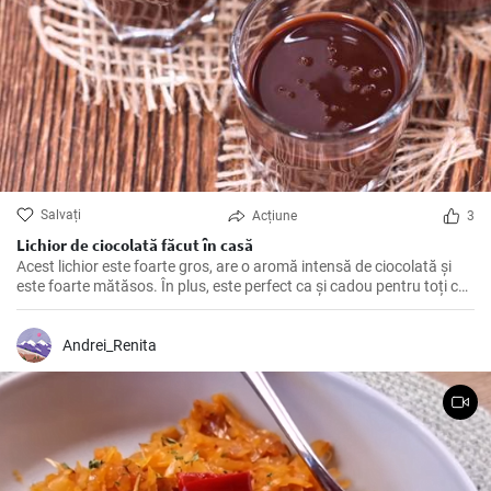
Salvați
Acțiune
3
Lichior de ciocolată făcut în casă
Acest lichior este foarte gros, are o aromă intensă de ciocolată și
este foarte mătăsos. În plus, este perfect ca și cadou pentru toți cei
care iubesc dulcele și alcoolul.
Andrei_Renita