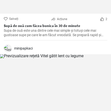
Salvați
Acțiune
2
Supă de ouă cum făcea bunica în 30 de minute
Supa de ouă este una dintre cele mai simple și totuși cele mai
gustoase supe pe care le-am făcut vreodată. Se prepară rapid și
fără efort, este sănătoasă și bogată în proteine. Am învățat această
rețetă de la bunica mea și de atunci am făcut-o de nenumărate ori,
spre deliciul familiei mele. Ingredientele principale sunt, bineînțeles,
minipapkaci
ouăle, plus condimente fine și legume delicioase.