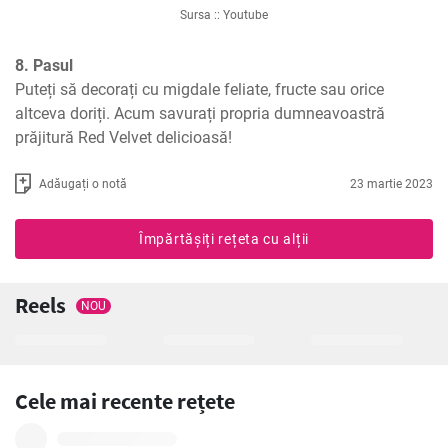
Sursa :: Youtube
8. Pasul
Puteți să decorați cu migdale feliate, fructe sau orice 
altceva doriți. Acum savurați propria dumneavoastră 
prăjitură Red Velvet delicioasă!
Adăugați o notă
23 martie 2023
Împărtășiți rețeta cu alții
Reels
NOU
Cele mai recente rețete