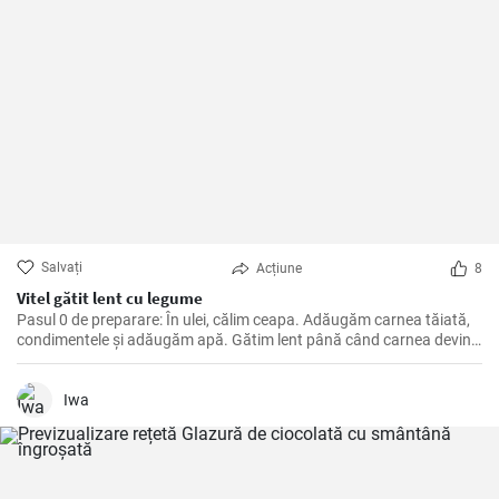
Salvați
Acțiune
8
Vitel gătit lent cu legume
Pasul 0 de preparare: În ulei, călim ceapa. Adăugăm carnea tăiată,
condimentele și adăugăm apă. Gătim lent până când carnea devine
moale. Apoi adăugăm legumele, pasta de roșii și gătim până când
totul este moale. La final adăugăm smântână și lăsăm să dea în
clocot.
Iwa