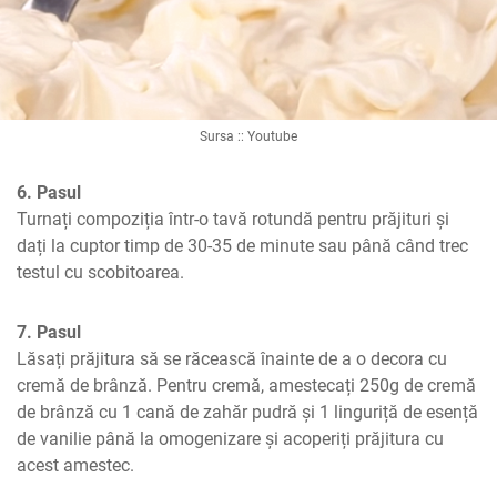
Sursa :: Youtube
6. Pasul
Turnați compoziția într-o tavă rotundă pentru prăjituri și 
dați la cuptor timp de 30-35 de minute sau până când trec 
testul cu scobitoarea.
7. Pasul
Lăsați prăjitura să se răcească înainte de a o decora cu 
cremă de brânză. Pentru cremă, amestecați 250g de cremă 
de brânză cu 1 cană de zahăr pudră și 1 linguriță de esență 
de vanilie până la omogenizare și acoperiți prăjitura cu 
acest amestec.