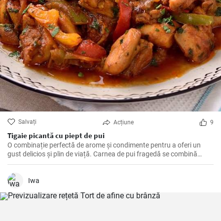
Salvați
Acțiune
9
Tigaie picantă cu piept de pui
O combinație perfectă de arome și condimente pentru a oferi un
gust delicios și plin de viață. Carnea de pui fragedă se combină
perfect cu ardeii gras și iute, iar aromele de curry, ghimbir și chimen
oferă o notă exotexotică și bogată.
Iwa