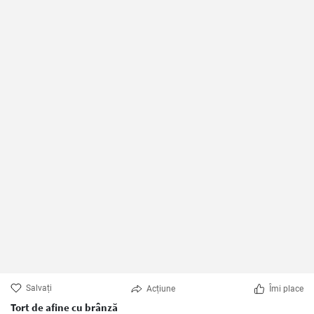
Salvați
Acțiune
Îmi place
Tort de afine cu brânză