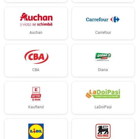
Auchan
Carrefour
CBA
Diana
Kaufland
LaDoiPași