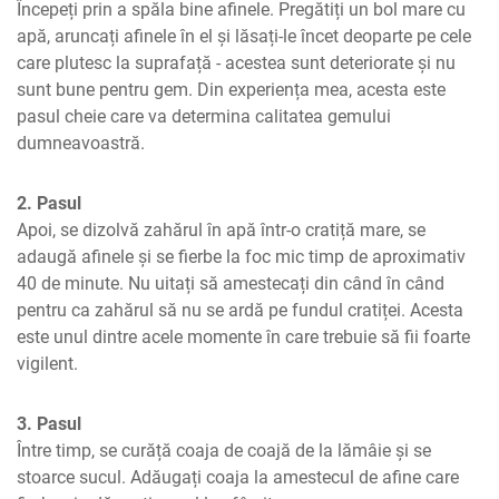
Începeți prin a spăla bine afinele. Pregătiți un bol mare cu 
apă, aruncați afinele în el și lăsați-le încet deoparte pe cele 
care plutesc la suprafață - acestea sunt deteriorate și nu 
sunt bune pentru gem. Din experiența mea, acesta este 
pasul cheie care va determina calitatea gemului 
dumneavoastră.
2. Pasul
Apoi, se dizolvă zahărul în apă într-o cratiță mare, se 
adaugă afinele și se fierbe la foc mic timp de aproximativ 
40 de minute. Nu uitați să amestecați din când în când 
pentru ca zahărul să nu se ardă pe fundul cratiței. Acesta 
este unul dintre acele momente în care trebuie să fii foarte 
vigilent.
3. Pasul
Între timp, se curăță coaja de coajă de la lămâie și se 
stoarce sucul. Adăugați coaja la amestecul de afine care 