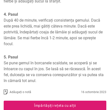
fierbe și adăugați sucul la sfârșit.
4. Pasul
După 40 de minute, verificați consistența gemului. Dacă 
este prea lichidă, mai gătiți câteva minute. Dacă este 
potrivită, îndepărtați coaja de lămâie și adăugați sucul de 
lămâie. Se mai fierbe încă 1-2 minute, apoi se oprește 
focul.
5. Pasul
Se pune gemul în borcanele scaldate, se acoperă și se 
întoarce cu capul în jos. Se lasă să se răcească. În acest 
fel, dulceața se va conserva corespunzător și va putea sta 
în cămară tot anul.
Adăugați o notă
16 octombrie 2023
Împărtășiți rețeta cu alții