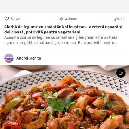
Salvați
Acțiune
20
Ciorbă de legume cu smântână și leuștean - o rețetă ușoară și
delicioasă, potrivită pentru vegetarieni
Această ciorbă de legume cu smântână și leuștean este o rețetă
ușor de pregătit, sănătoasă și delicioasă. Este potrivită pentru
vegetarieni, deoarece nu conține carne, dar este plină de legume
proaspete și arome delicioase.
Andrei_Renita