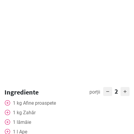
2
Ingrediente
porții
1
kg
Afine proaspete
1
kg
Zahăr
1
lămâie
1
l
Ape