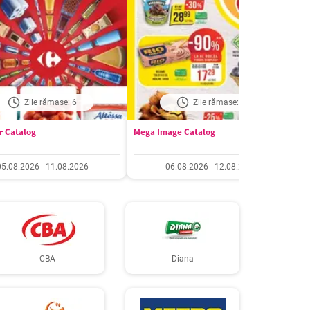
Zile rămase: 6
Zile rămase: 7
r Catalog
Mega Image Catalog
S
05.08.2026 - 11.08.2026
06.08.2026 - 12.08.2026
CBA
Diana