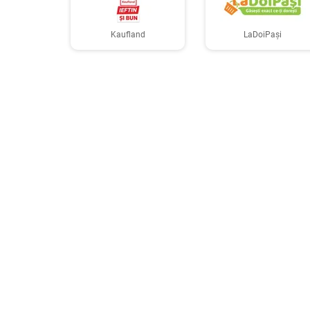
Kaufland
LaDoiPași