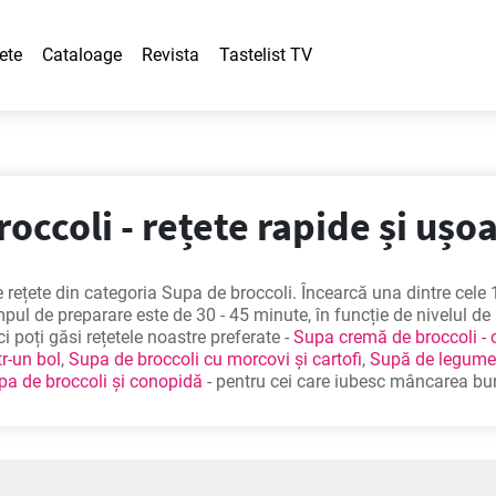
ete
Cataloage
Revista
Tastelist TV
occoli - rețete rapide și ușo
rețete din categoria Supa de broccoli. Încearcă una dintre cele 
pul de preparare este de 30 - 45 minute, în funcție de nivelul de
ici poți găsi rețetele noastre preferate -
Supa cremă de broccoli - 
r-un bol
,
Supa de broccoli cu morcovi și cartofi
,
Supă de legume
pa de broccoli și conopidă
- pentru cei care iubesc mâncarea bu