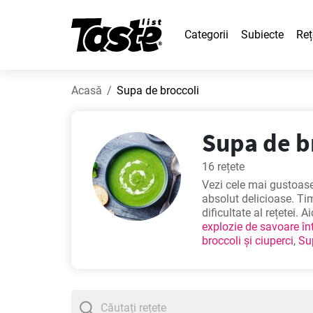
Categorii
Subiecte
Reț
Acasă
Supa de broccoli
Supa de br
16 rețete
Vezi cele mai gustoase 
absolut delicioase. Tim
dificultate al rețetei. A
explozie de savoare înt
broccoli și ciuperci
,
Su
Poftă bună!