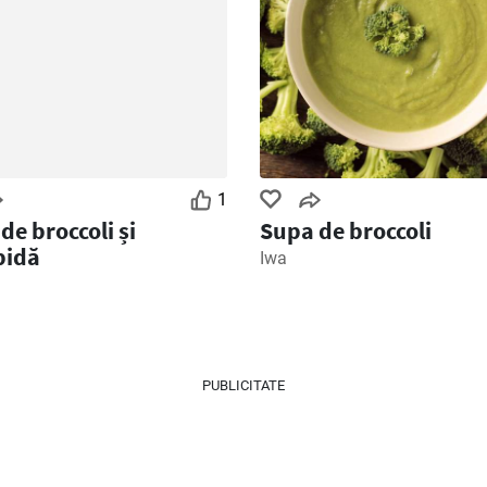
1
de broccoli și
Supa de broccoli
pidă
Iwa
PUBLICITATE