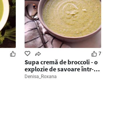
7
Supa cremă de broccoli - o
explozie de savoare într-un
bol
Denisa_Roxana