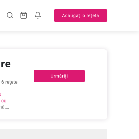
Adăugați o rețetă
are
Urmăriți
16 rețete
o
 cu
nă.