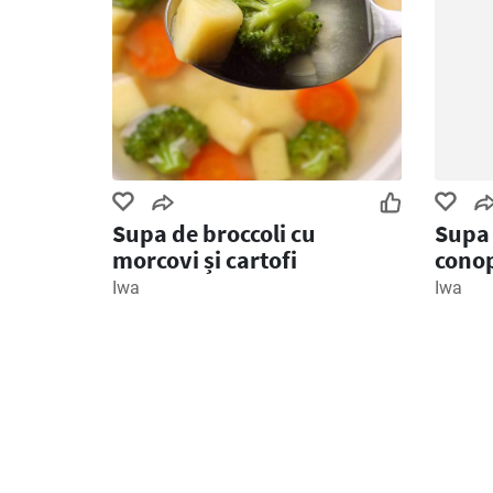
Supa de broccoli cu
Supa 
morcovi și cartofi
cono
Iwa
Iwa