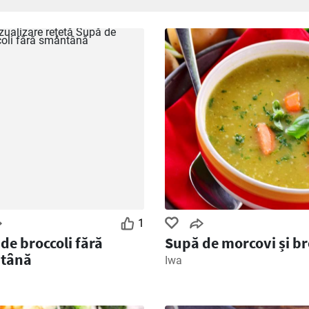
1
de broccoli fără
Supă de morcovi și br
tână
Iwa