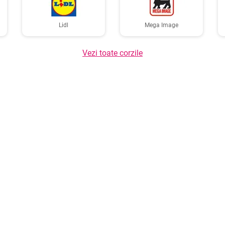
Lidl
Mega Image
Vezi toate corzile