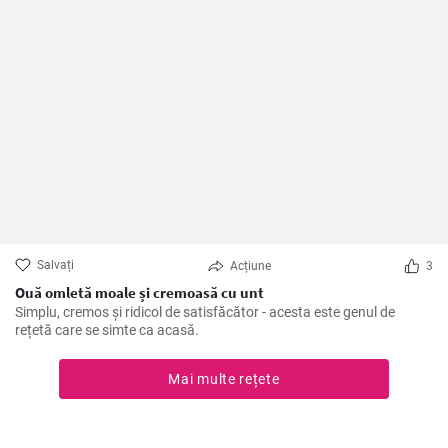
Salvați
Acțiune
3
Ouă omletă moale și cremoasă cu unt
Simplu, cremos și ridicol de satisfăcător - acesta este genul de
rețetă care se simte ca acasă.
Mai multe rețete