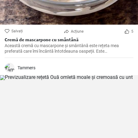
Salvați
Acțiune
5
Cremă de mascarpone cu smântână
Această cremă cu mascarpone și smântână este rețeta mea
preferată care îmi încântă întotdeauna oaspeții. Este
acompaniamentul perfect pentru multe deserturi, cum ar fi tiramisu,
dar merge de asemenea foarte bine cu tartele cu fructe.
Tammers