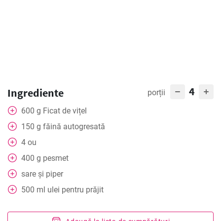
4
Ingrediente
porții
600
g
Ficat de vițel
150
g
făină autogresată
4
ou
400
g
pesmet
sare și piper
500
ml
ulei pentru prăjit