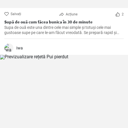
Salvați
Acțiune
2
Supă de ouă cum făcea bunica în 30 de minute
Supa de ouă este una dintre cele mai simple și totuși cele mai
gustoase supe pe care le-am făcut vreodată. Se prepară rapid și
fără efort, este sănătoasă și bogată în proteine. Am învățat această
rețetă de la bunica mea și de atunci am făcut-o de nenumărate ori,
spre deliciul familiei mele. Ingredientele principale sunt, bineînțeles,
Iwa
ouăle, plus condimente fine și legume delicioase.