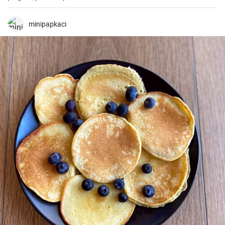
doi. O combinație perfectă între carbohidrați, proteine și legume
proaspete, care va satisface cu siguranță pofta de mâncare.
minipapkaci