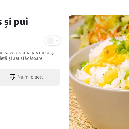
 și pui
i savuros, ananas dulce și 
etă și satisfăcătoare.
Nu-mi place.