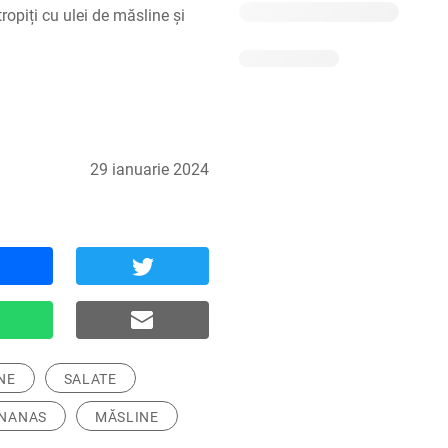
ropiți cu ulei de măsline și 
29 ianuarie 2024
NE
SALATE
NANAS
MĂSLINE