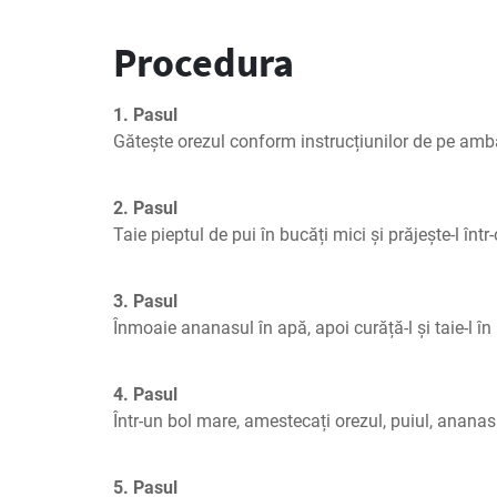
Procedura
1. Pasul
Gătește orezul conform instrucțiunilor de pe amba
2. Pasul
Taie pieptul de pui în bucăți mici și prăjește-l într-
3. Pasul
Înmoaie ananasul în apă, apoi curăță-l și taie-l în
4. Pasul
Într-un bol mare, amestecați orezul, puiul, ananasul
5. Pasul