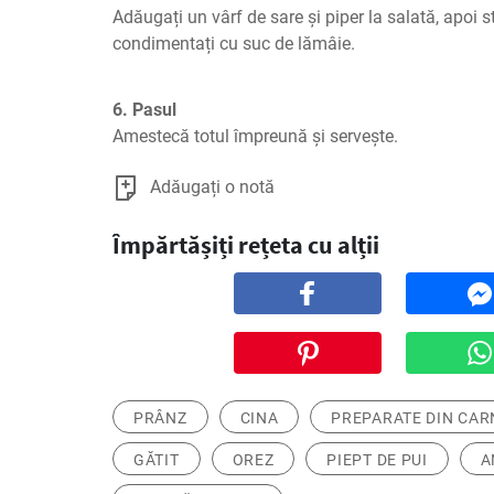
Adăugați un vârf de sare și piper la salată, apoi st
condimentați cu suc de lămâie.
6. Pasul
Amestecă totul împreună și servește.
Adăugați o notă
Împărtășiți rețeta cu alții
PRÂNZ
CINA
PREPARATE DIN CAR
GĂTIT
OREZ
PIEPT DE PUI
A