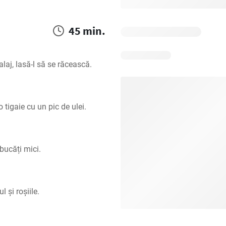
45 min.
laj, lasă-l să se răcească.
o tigaie cu un pic de ulei.
 bucăți mici.
 și roșiile.