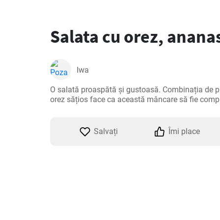
Salata cu orez, ananas
Iwa
O salată proaspătă și gustoasă. Combinația de pu
orez sățios face ca această mâncare să fie compl
Salvați
Îmi place