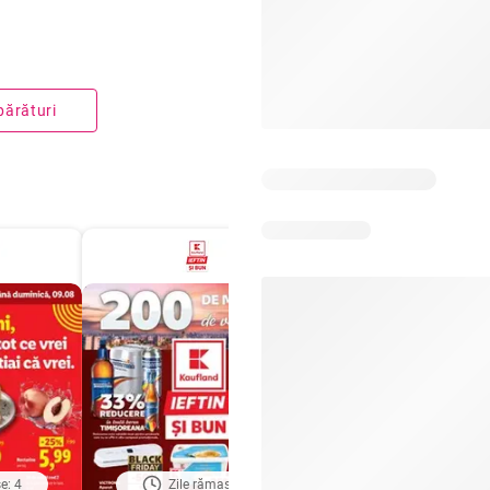
părături
e: 4
Zile rămase: 6
Zile rămase: 6