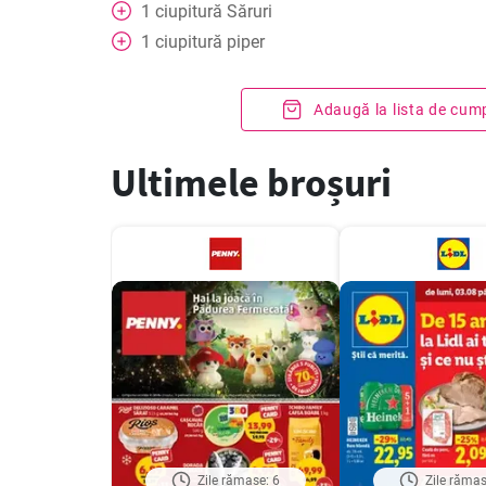
1
ciupitură
Săruri
1
ciupitură
piper
Adaugă la lista de cum
Ultimele broșuri
Zile rămase: 6
Zile rămas