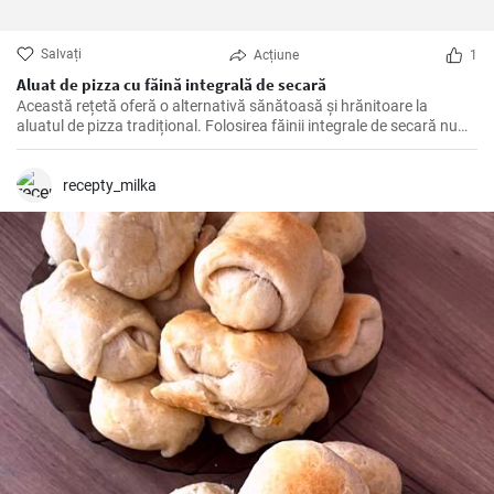
Salvați
Acțiune
1
Aluat de pizza cu făină integrală de secară
Această rețetă oferă o alternativă sănătoasă şi hrănitoare la
aluatul de pizza tradițional. Folosirea făinii integrale de secară nu
numai că face pizza mai gustoasă, dar adaugă și multe fibre și
nutrienți.
recepty_milka