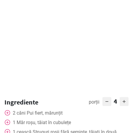
4
Ingrediente
porții
2
căni
Pui fiert, mărunțit
1
Măr roșu, tăiat în cubulețe
1
ceașcă
Struguri roșii fără semințe, tăiați în două