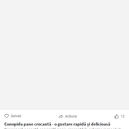
Salvați
Acțiune
12
Conopida pane crocantă - o gustare rapidă și delicioasă