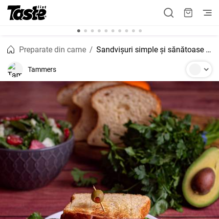
Preparate din carne
Sandvișuri simple și sănătoase de pui Waldorf Salad Sandvișuri de salată Waldorf
Tammers