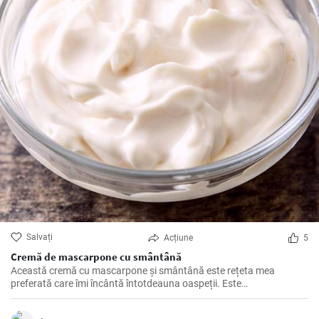
Salvați
Acțiune
5
Cremă de mascarpone cu smântână
Această cremă cu mascarpone și smântână este rețeta mea
preferată care îmi încântă întotdeauna oaspeții. Este
acompaniamentul perfect pentru multe deserturi, cum ar fi tiramisu,
dar merge de asemenea foarte bine cu tartele cu fructe.