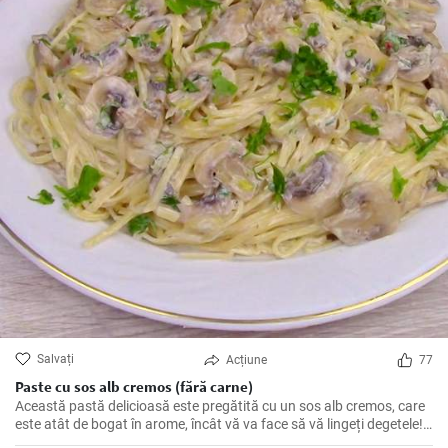
Salvați
Acțiune
77
Paste cu sos alb cremos (fără carne)
Această pastă delicioasă este pregătită cu un sos alb cremos, care
este atât de bogat în arome, încât vă va face să vă lingeți degetele!
Perfectă pentru o cină romantică sau o masă în familie.