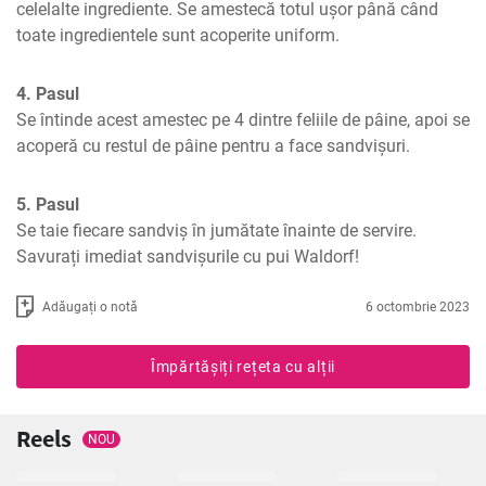
celelalte ingrediente. Se amestecă totul ușor până când 
toate ingredientele sunt acoperite uniform.
4. Pasul
Se întinde acest amestec pe 4 dintre feliile de pâine, apoi se 
acoperă cu restul de pâine pentru a face sandvișuri.
5. Pasul
Se taie fiecare sandviș în jumătate înainte de servire. 
Savurați imediat sandvișurile cu pui Waldorf!
Adăugați o notă
6 octombrie 2023
Împărtășiți rețeta cu alții
Reels
NOU