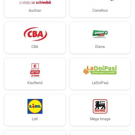
Auchan
Carrefour
CBA
Diana
Kaufland
LaDoiPași
Lidl
Mega Image