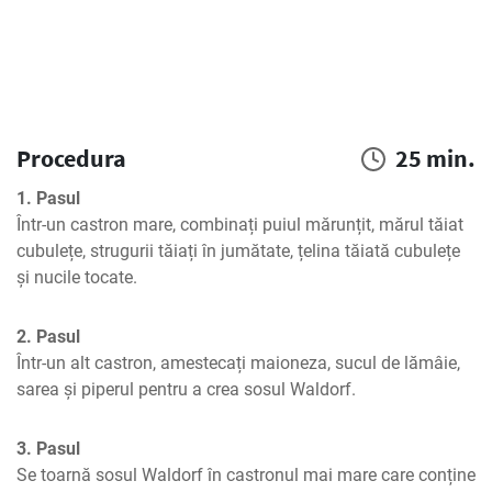
Procedura
25 min.
1. Pasul
Într-un castron mare, combinați puiul mărunțit, mărul tăiat 
cubulețe, strugurii tăiați în jumătate, țelina tăiată cubulețe 
și nucile tocate.
2. Pasul
Într-un alt castron, amestecați maioneza, sucul de lămâie, 
sarea și piperul pentru a crea sosul Waldorf.
3. Pasul
Se toarnă sosul Waldorf în castronul mai mare care conține 