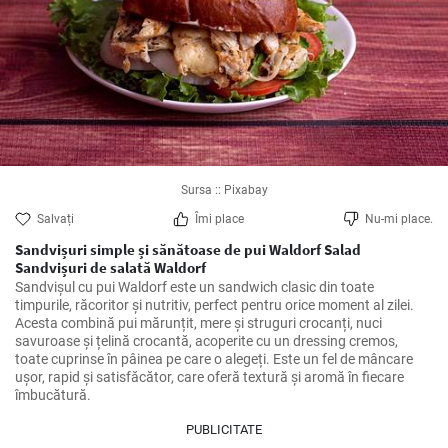
Sursa :: Pixabay
Salvați
Îmi place
Nu-mi place.
Sandvișuri simple și sănătoase de pui Waldorf Salad
Sandvișuri de salată Waldorf
Sandvișul cu pui Waldorf este un sandwich clasic din toate 
timpurile, răcoritor și nutritiv, perfect pentru orice moment al zilei. 
Acesta combină pui mărunțit, mere și struguri crocanți, nuci 
savuroase și țelină crocantă, acoperite cu un dressing cremos, 
toate cuprinse în pâinea pe care o alegeți. Este un fel de mâncare 
ușor, rapid și satisfăcător, care oferă textură și aromă în fiecare 
îmbucătură.
PUBLICITATE