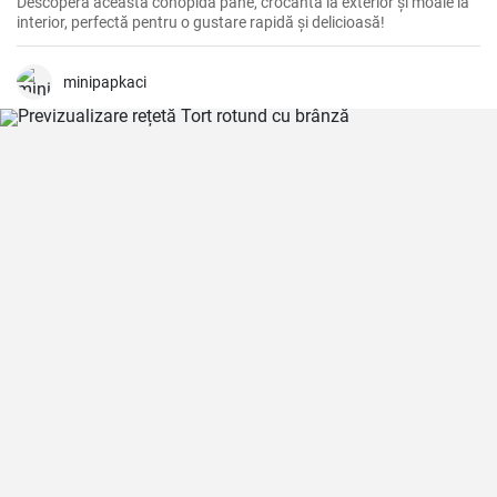
Descoperă această conopidă pane, crocantă la exterior și moale la
interior, perfectă pentru o gustare rapidă și delicioasă!
minipapkaci