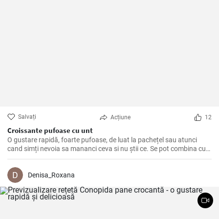
Salvați
Acțiune
12
Croissante pufoase cu unt
O gustare rapidă, foarte pufoase, de luat la pachețel sau atunci
cand simți nevoia sa mananci ceva si nu știi ce. Se pot combina cu
dulceață sau cu tot felul de creme tartinabile, in funcție de gustul
fiecăruia.
Denisa_Roxana