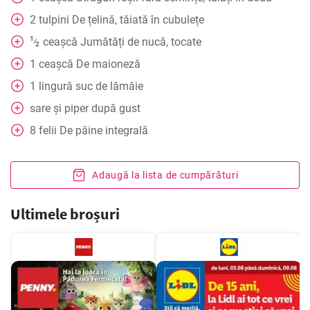
2
tulpini
De țelină, tăiată în cubulețe
1
ceașcă
Jumătăți de nucă, tocate
⁄
2
1
ceașcă
De maioneză
1
lingură
suc de lămâie
sare și piper după gust
8
felii
De pâine integrală
Adaugă la lista de cumpărături
Ultimele broșuri