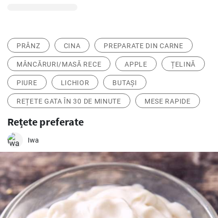
PRÂNZ
CINA
PREPARATE DIN CARNE
MÂNCĂRURI/MASĂ RECE
APPLE
ȚELINĂ
PIURE
LICHIOR
BUTAȘI
REȚETE GATA ÎN 30 DE MINUTE
MESE RAPIDE
Rețete preferate
Iwa