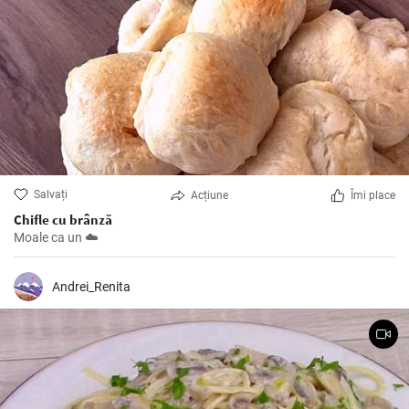
Salvați
Acțiune
Îmi place
Chifle cu brânză
Moale ca un ☁️
Andrei_Renita