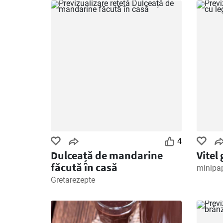
4
Dulceață de mandarine
Vitel
făcută în casă
minipa
Gretarezepte