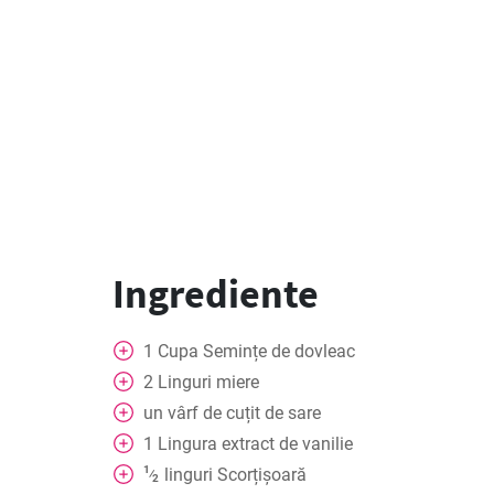
Ingrediente
1
Cupa
Semințe de dovleac
2
Linguri
miere
un vârf de cuțit de sare
1
Lingura
extract de vanilie
1
linguri
Scorțișoară
⁄
2