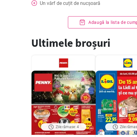
Un vârf de cuțit de nucșoară
Adaugă la lista de cum
Ultimele broșuri
Zile rămase: 4
Zile rămas