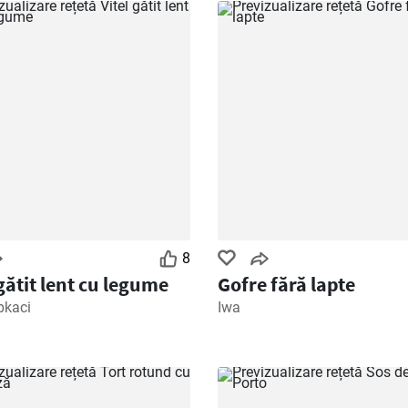
8
 gătit lent cu legume
Gofre fără lapte
pkaci
Iwa