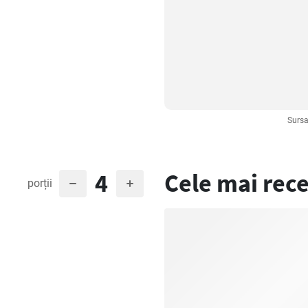
Sursa
4
Cele mai rece
porții