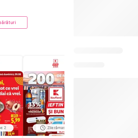
părături
e: 2
Zile rămase: 4
Zile rămase: 4