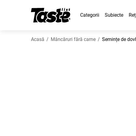
Categorii
Subiecte
Reț
Acasă
Mâncăruri fără carne
Semințe de dovl