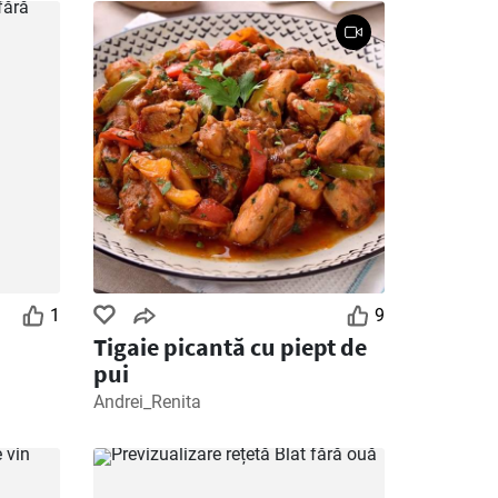
1
9
Tigaie picantă cu piept de
pui
Andrei_Renita