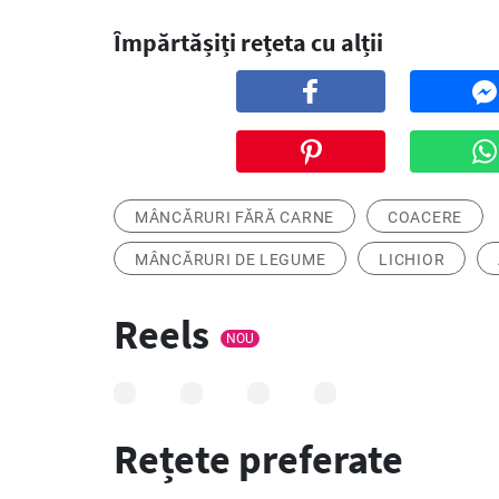
Împărtășiți rețeta cu alții
MÂNCĂRURI FĂRĂ CARNE
COACERE
MÂNCĂRURI DE LEGUME
LICHIOR
Reels
NOU
Rețete preferate