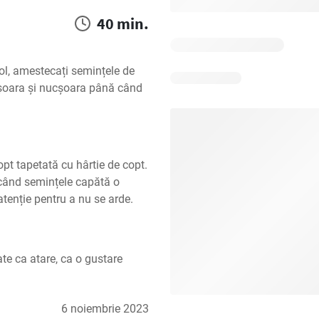
40 min.
bol, amestecați semințele de 
țișoara și nucșoara până când 
t tapetată cu hârtie de copt. 
când semințele capătă o 
tenție pentru a nu se arde.
te ca atare, ca o gustare 
6 noiembrie 2023