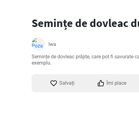
Semințe de dovleac du
Iwa
Semințe de dovleac prăjite, care pot fi savurate ca 
exemplu.
Salvați
Îmi place