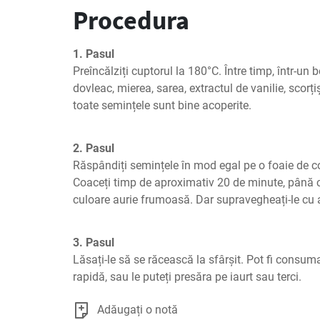
Procedura
1. Pasul
Preîncălziți cuptorul la 180°C. Între timp, într-un 
dovleac, mierea, sarea, extractul de vanilie, scor
toate semințele sunt bine acoperite.
2. Pasul
Răspândiți semințele în mod egal pe o foaie de cop
Coaceți timp de aproximativ 20 de minute, până 
culoare aurie frumoasă. Dar supravegheați-le cu a
3. Pasul
Lăsați-le să se răcească la sfârșit. Pot fi consuma
rapidă, sau le puteți presăra pe iaurt sau terci.
Adăugați o notă