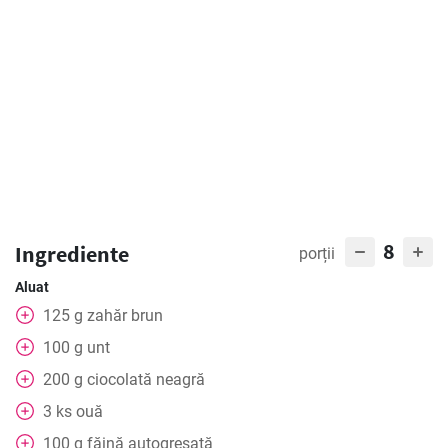
8
Ingrediente
porții
Aluat
125
g
zahăr brun
100
g
unt
200
g
ciocolată neagră
3
ks
ouă
100
g
făină autogresată