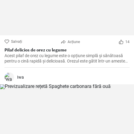
Salvați
Acțiune
14
Pilaf delicios de orez cu legume
Acest pilaf de orez cu legume este o opțiune simplă și sănătoasă
pentru o cină rapidă și delicioasă. Orezul este gătit într-un amestec
aromat de legume, iar adăugarea de legume proaspete aduce o
textură crocantă și un plus de nutrienți.
Iwa