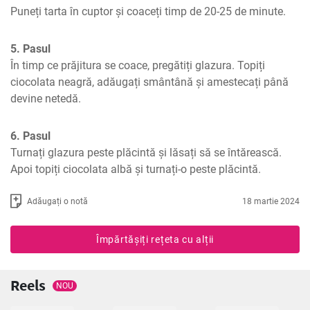
Puneți tarta în cuptor și coaceți timp de 20-25 de minute.
5. Pasul
În timp ce prăjitura se coace, pregătiți glazura. Topiți 
ciocolata neagră, adăugați smântână și amestecați până 
devine netedă.
6. Pasul
Turnați glazura peste plăcintă și lăsați să se întărească. 
Apoi topiți ciocolata albă și turnați-o peste plăcintă.
Adăugați o notă
18 martie 2024
Împărtășiți rețeta cu alții
Reels
NOU