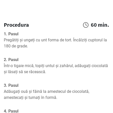
Procedura
60 min.
1. Pasul
Pregătiți și ungeți cu unt forma de tort. Încălziți cuptorul la 
180 de grade.
2. Pasul
Într-o tigaie mică, topiți untul și zahărul, adăugați ciocolată 
și lăsați să se răcească.
3. Pasul
Adăugați ouă și făină la amestecul de ciocolată, 
amestecați și turnați în formă.
4. Pasul