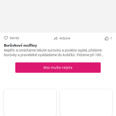
Salvați
Acțiune
1
Borůvkové muffiny
Nejdřív si smícháme tekuté suroviny a posléze sypké, přidáme
borůvky a pravidelně vyskládáme do košíčků. Pečeme při 180
stupních 25 minut.
Mai multe rețete