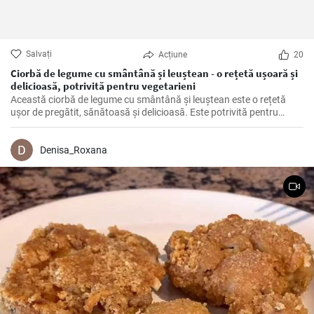
Salvați
Acțiune
20
Ciorbă de legume cu smântână și leuștean - o rețetă ușoară și
delicioasă, potrivită pentru vegetarieni
Această ciorbă de legume cu smântână și leuștean este o rețetă
ușor de pregătit, sănătoasă și delicioasă. Este potrivită pentru
vegetarieni, deoarece nu conține carne, dar este plină de legume
proaspete și arome delicioase.
Denisa_Roxana