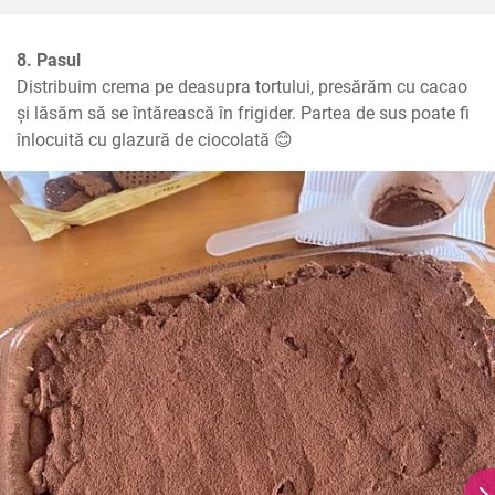
8. Pasul
Distribuim crema pe deasupra tortului, presărăm cu cacao 
și lăsăm să se întărească în frigider. Partea de sus poate fi 
înlocuită cu glazură de ciocolată 😊