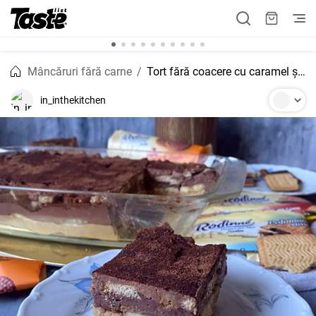
Mâncăruri fără carne
Tort fără coacere cu caramel și ciocolată
in_inthekitchen