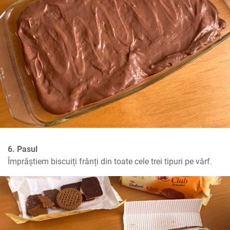
6. Pasul
Împrăștiem biscuiți frânți din toate cele trei tipuri pe vârf.