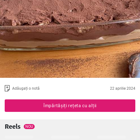
Adăugați o notă
22 aprilie 2024
Împărtășiți rețeta cu alții
Reels
NOU