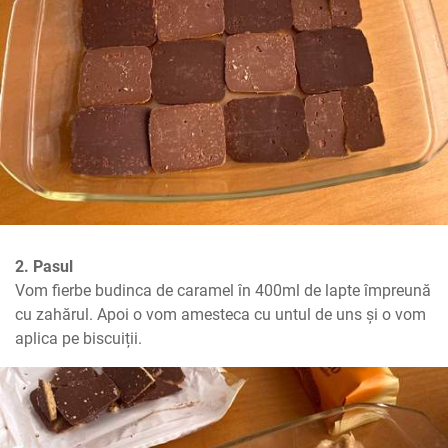
2. Pasul
Vom fierbe budinca de caramel în 400ml de lapte împreună 
cu zahărul. Apoi o vom amesteca cu untul de uns și o vom 
aplica pe biscuiții.