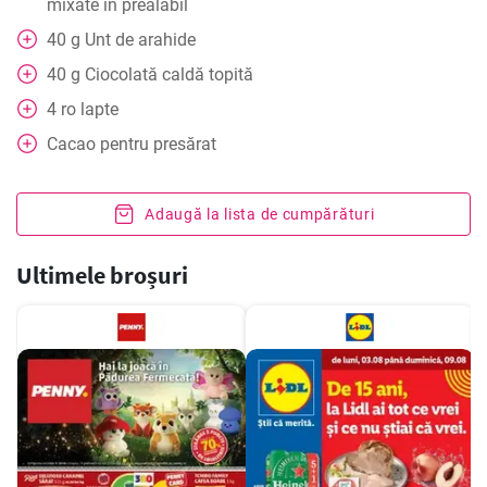
mixate în prealabil
40
g
Unt de arahide
40
g
Ciocolată caldă topită
4
ro
lapte
Cacao pentru presărat
Adaugă la lista de cumpărături
Ultimele broșuri