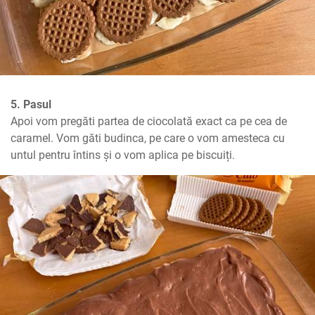
5. Pasul
Apoi vom pregăti partea de ciocolată exact ca pe cea de 
caramel. Vom găti budinca, pe care o vom amesteca cu 
untul pentru întins și o vom aplica pe biscuiți.