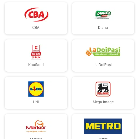
CBA
Diana
Kaufland
LaDoiPași
Lidl
Mega Image