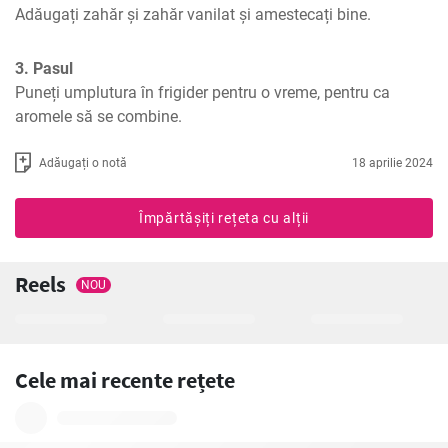
Adăugați zahăr și zahăr vanilat și amestecați bine.
3. Pasul
Puneți umplutura în frigider pentru o vreme, pentru ca 
aromele să se combine.
Adăugați o notă
18 aprilie 2024
Împărtășiți rețeta cu alții
Reels
NOU
Cele mai recente rețete