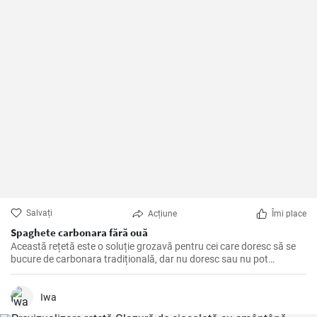
Salvați
Acțiune
Îmi place
Spaghete carbonara fără ouă
Această rețetă este o soluție grozavă pentru cei care doresc să se
bucure de carbonara tradițională, dar nu doresc sau nu pot
consuma ouă.
Iwa