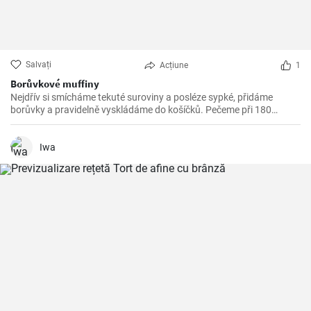
Salvați
Acțiune
1
Borůvkové muffiny
Nejdřív si smícháme tekuté suroviny a posléze sypké, přidáme
borůvky a pravidelně vyskládáme do košíčků. Pečeme při 180
stupních 25 minut.
Iwa