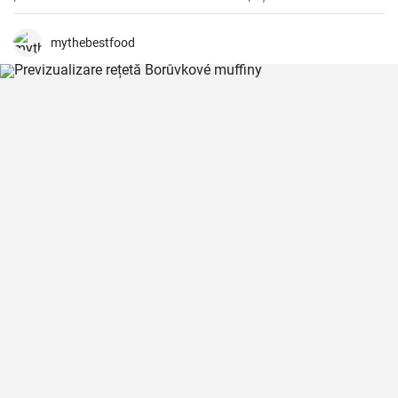
acompaniamentul perfect pentru multe deserturi, cum ar fi tiramisu,
dar merge de asemenea foarte bine cu tartele cu fructe.
mythebestfood