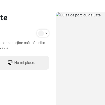
ște
 care aparține mâncărurilor 
ovacia.
Nu-mi place.