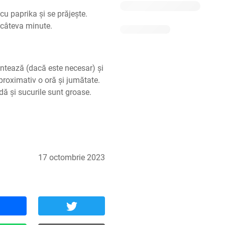
u paprika și se prăjește. 
i câteva minute.
ntează (dacă este necesar) și 
proximativ o oră și jumătate. 
ă și sucurile sunt groase.
17 octombrie 2023