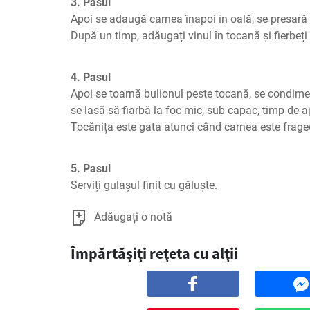
3. Pasul
Apoi se adaugă carnea înapoi în oală, se presară c
După un timp, adăugați vinul în tocană și fierbeț
4. Pasul
Apoi se toarnă bulionul peste tocană, se condime
se lasă să fiarbă la foc mic, sub capac, timp de a
Tocănița este gata atunci când carnea este fraged
5. Pasul
Serviți gulașul finit cu găluște.
Adăugați o notă
Împărtășiți rețeta cu alții