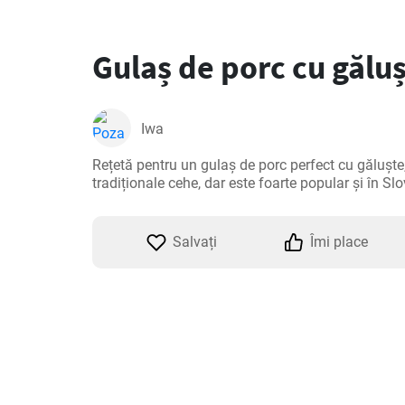
Gulaș de porc cu gălu
Iwa
Rețetă pentru un gulaș de porc perfect cu găluște,
tradiționale cehe, dar este foarte popular și în Sl
Salvați
Îmi place