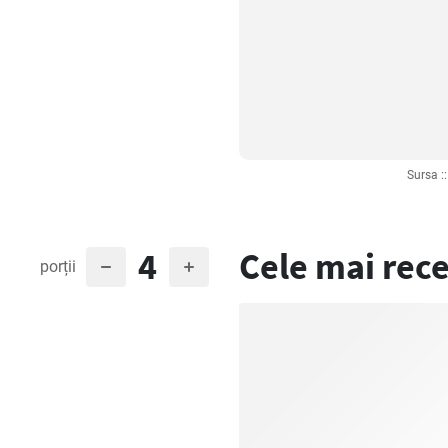
Sursa :
4
Cele mai rece
porții