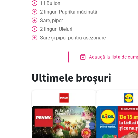
1
l
Bulion
2
linguri
Paprika măcinată
Sare, piper
2
linguri
Uleiuri
Sare și piper pentru asezonare
Adaugă la lista de cum
Ultimele broșuri