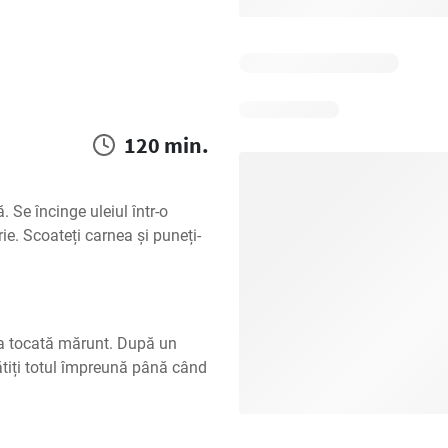
120 min.
 Se încinge uleiul într-o 
ie. Scoateți carnea și puneți-
a tocată mărunt. După un 
ătiți totul împreună până când 