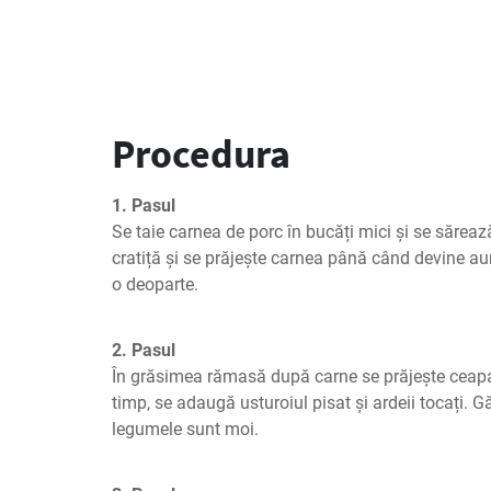
Procedura
1. Pasul
Se taie carnea de porc în bucăți mici și se sărează.
cratiță și se prăjește carnea până când devine aur
o deoparte.
2. Pasul
În grăsimea rămasă după carne se prăjește ceap
timp, se adaugă usturoiul pisat și ardeii tocați. G
legumele sunt moi.