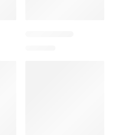
Zile rămase: 7
Zile rămase: 14
Mega Image Catalog
Supeco Catalog
26
06.08.2026 - 12.08.2026
06.08.2026 - 19.08.2026