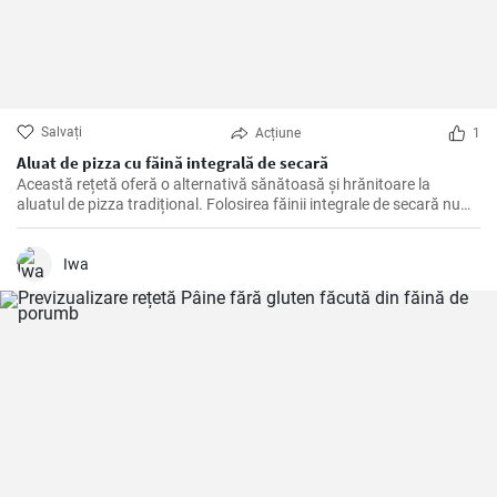
Salvați
Acțiune
1
Aluat de pizza cu făină integrală de secară
Această rețetă oferă o alternativă sănătoasă şi hrănitoare la
aluatul de pizza tradițional. Folosirea făinii integrale de secară nu
numai că face pizza mai gustoasă, dar adaugă și multe fibre și
nutrienți.
Iwa