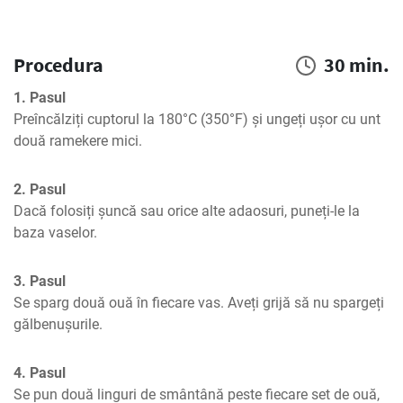
Procedura
30 min.
1. Pasul
Preîncălziți cuptorul la 180°C (350°F) și ungeți ușor cu unt 
două ramekere mici.
2. Pasul
Dacă folosiți șuncă sau orice alte adaosuri, puneți-le la 
baza vaselor.
3. Pasul
Se sparg două ouă în fiecare vas. Aveți grijă să nu spargeți 
gălbenușurile.
4. Pasul
Se pun două linguri de smântână peste fiecare set de ouă, 