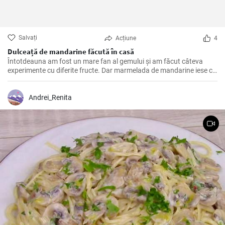
Salvați
Acțiune
4
Dulceață de mandarine făcută în casă
Întotdeauna am fost un mare fan al gemului și am făcut câteva
experimente cu diferite fructe. Dar marmelada de mandarine iese cu
adevărat în evidență. Are acea aromă luminoasă, de citrice, care
iese în evidență în orice fel de pâine prăjită, patiserie sau iaurt în care
o adăugați. Cu această rețetă, v-ați putea bucura de prospețimea
Andrei_Renita
iernii chiar și în cel mai rece anotimp.