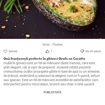
Sursa :: Pixabay
Salvați
1
Nu-mi place.
Ouă franțuzești perfecte în ghiveci Oeufs en Cocotte
Ouăle în ghiveci sunt un fel de mâncare clasic francez, care este 
atât elegant, cât și ușor de preparat. Această rețetă prezintă 
cremozitatea ouălor proaspete gătite în baie de apă cu un amestec 
de brânză, smântână și adaosuri la alegere, cum ar fi șuncă, ierburi 
sau spanac. Este un fel de mâncare incredibil de satisfăcător care 
este perfect pentru micul dejun, brunch sau chiar o cină ușoară.
PUBLICITATE