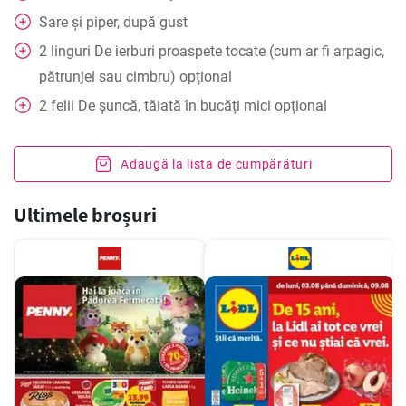
Sare și piper, după gust
2
linguri
De ierburi proaspete tocate (cum ar fi arpagic,
pătrunjel sau cimbru) opțional
2
felii
De șuncă, tăiată în bucăți mici opțional
Adaugă la lista de cumpărături
Ultimele broșuri