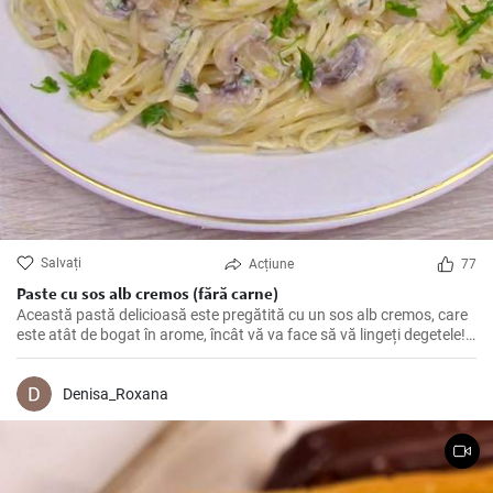
Salvați
Acțiune
77
Paste cu sos alb cremos (fără carne)
Această pastă delicioasă este pregătită cu un sos alb cremos, care
este atât de bogat în arome, încât vă va face să vă lingeți degetele!
Perfectă pentru o cină romantică sau o masă în familie.
Denisa_Roxana