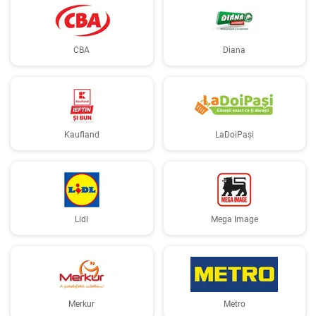
CBA
Diana
Kaufland
LaDoiPași
Lidl
Mega Image
Merkur
Metro