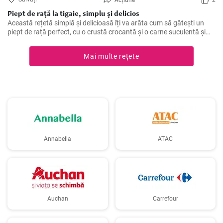
Acțiune
2
Piept de rață la tigaie, simplu și delicios
Această rețetă simplă și delicioasă îți va arăta cum să gătești un
piept de rață perfect, cu o crustă crocantă și o carne suculentă și
savuroasă. Este o modalitate ușoară de a impresiona oaspeții la o
cină elegantă sau de a-ți răsfăța familia.
Mai multe rețete
Annabella
ATAC
Auchan
Carrefour