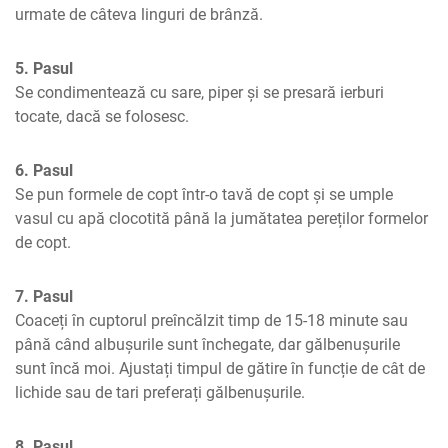
urmate de câteva linguri de brânză.
5. Pasul
Se condimentează cu sare, piper și se presară ierburi 
tocate, dacă se folosesc.
6. Pasul
Se pun formele de copt într-o tavă de copt și se umple 
vasul cu apă clocotită până la jumătatea pereților formelor 
de copt.
7. Pasul
Coaceți în cuptorul preîncălzit timp de 15-18 minute sau 
până când albușurile sunt închegate, dar gălbenușurile 
sunt încă moi. Ajustați timpul de gătire în funcție de cât de 
lichide sau de tari preferați gălbenușurile.
8. Pasul