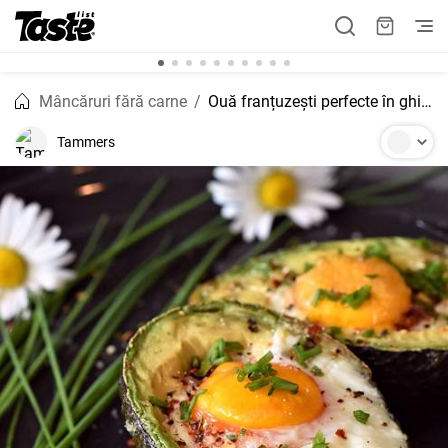
Mâncăruri fără carne
Ouă franțuzești perfecte în ghiveci Oeufs en Cocotte
Tammers