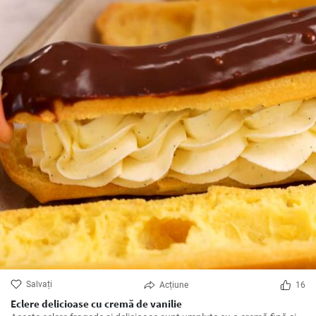
Salvați
Acțiune
16
Eclere delicioase cu cremă de vanilie