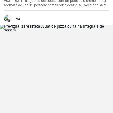
Aceste eclere fragede și delicioase sunt umplute cu o cremă fină și
aromată de vanilie, perfecte pentru orice ocazie. Nu vei putea să te
oprești la un singur ecler!
Iwa