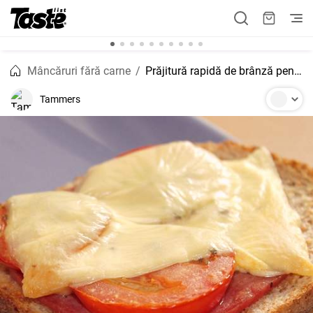
Mâncăruri fără carne
Prăjitură rapidă de brânză pentru micul dejun Tiger Crunchy Tiger
Tammers