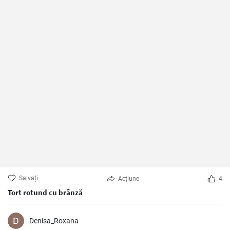
Salvați
Acțiune
4
Tort rotund cu brânză
Denisa_Roxana