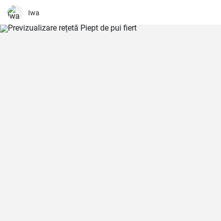
acompaniament excelent sau o bază pentru o varietate de
mâncăruri mexicane și, de asemenea, o salvare pentru cei care
Iwa
urmează o dietă fără gluten. Este o singură rețetă, dar se simte de
fiecare dată ca o călătorie în inima bucătăriei mexicane.