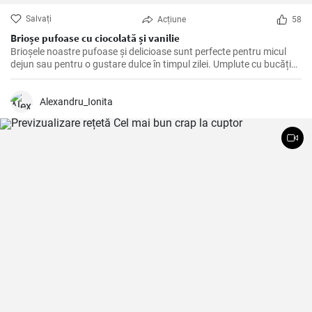
Salvați
Acțiune
58
Brioșe pufoase cu ciocolată și vanilie
Brioșele noastre pufoase și delicioase sunt perfecte pentru micul
dejun sau pentru o gustare dulce în timpul zilei. Umplute cu bucăți
de ciocolată și aroma naturală de vanilie, acestea sunt un deliciu de
neratat!
Alexandru_Ionita