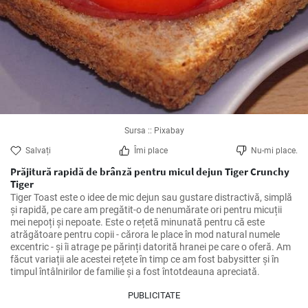
Sursa :: Pixabay
Salvați
Îmi place
Nu-mi place.
Prăjitură rapidă de brânză pentru micul dejun Tiger Crunchy
Tiger
Tiger Toast este o idee de mic dejun sau gustare distractivă, simplă 
și rapidă, pe care am pregătit-o de nenumărate ori pentru micuții 
mei nepoți și nepoate. Este o rețetă minunată pentru că este 
atrăgătoare pentru copii - cărora le place în mod natural numele 
excentric - și îi atrage pe părinți datorită hranei pe care o oferă. Am 
făcut variații ale acestei rețete în timp ce am fost babysitter și în 
timpul întâlnirilor de familie și a fost întotdeauna apreciată.
PUBLICITATE