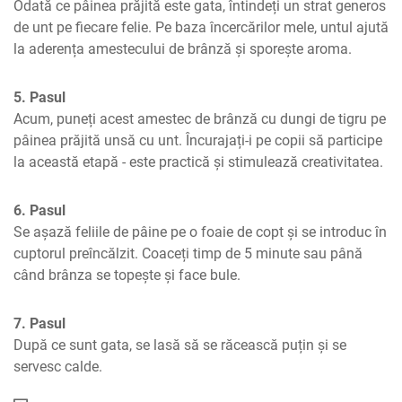
Odată ce pâinea prăjită este gata, întindeți un strat generos 
de unt pe fiecare felie. Pe baza încercărilor mele, untul ajută 
la aderența amestecului de brânză și sporește aroma.
5. Pasul
Acum, puneți acest amestec de brânză cu dungi de tigru pe 
pâinea prăjită unsă cu unt. Încurajați-i pe copii să participe 
la această etapă - este practică și stimulează creativitatea.
6. Pasul
Se așază feliile de pâine pe o foaie de copt și se introduc în 
cuptorul preîncălzit. Coaceți timp de 5 minute sau până 
când brânza se topește și face bule.
7. Pasul
După ce sunt gata, se lasă să se răcească puțin și se 
servesc calde.