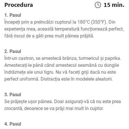
Procedura
15 min.
1. Pasul
Începeți prin a preîncălzi cuptorul la 180°C (350°F). Din 
experiența mea, această temperatură funcționează perfect, 
fără riscul de a găti prea mult pâinea prăjită.
2. Pasul
Într-un castron, se amestecă brânza, turmericul și paprika. 
Amestecați-le până când amestecul seamănă cu dungile 
îndrăznețe ale unui tigru. Nu vă faceți griji dacă nu este 
perfect uniformă. Distracția este în modelele aleatorii.
3. Pasul
Se prăjește ușor pâinea. Doar asigurați-vă că nu este prea 
crocantă, deoarece se va prăji mai mult în cuptor.
4. Pasul