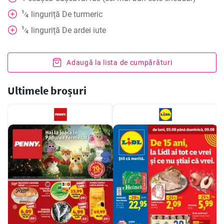
1
linguriță
De turmeric
⁄
4
1
linguriță
De ardei iute
⁄
4
Adaugă la lista de cumpărături
Ultimele broșuri