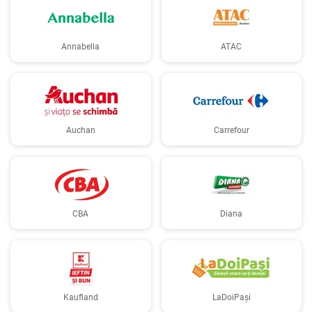
Annabella
ATAC
Auchan
Carrefour
CBA
Diana
Kaufland
LaDoiPași