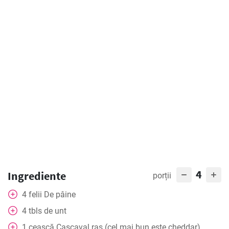
4
Ingrediente
porții
4
felii
De pâine
4
tbls
de unt
1
ceașcă
Cașcaval ras (cel mai bun este cheddar)