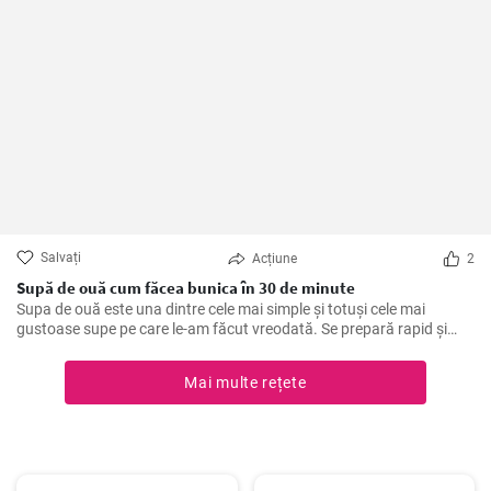
Salvați
Acțiune
2
Supă de ouă cum făcea bunica în 30 de minute
Supa de ouă este una dintre cele mai simple și totuși cele mai
gustoase supe pe care le-am făcut vreodată. Se prepară rapid și
fără efort, este sănătoasă și bogată în proteine. Am învățat această
rețetă de la bunica mea și de atunci am făcut-o de nenumărate ori,
Mai multe rețete
spre deliciul familiei mele. Ingredientele principale sunt, bineînțeles,
ouăle, plus condimente fine și legume delicioase.