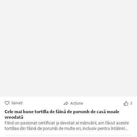
Salvați
Acțiune
3
Cele mai bune tortilla de făină de porumb de casă moale
vreodată
Fiind un pasionat certificat și devotat al mâncării, am făcut aceste
tortillas din făină de porumb de multe ori, inclusiv pentru întâlniri
tematice și cine liniștite în timpul săptămânii acasă. Sunt un