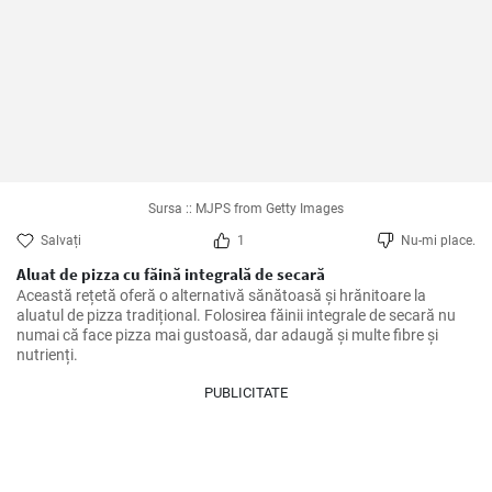
Sursa :: MJPS from Getty Images
Salvați
1
Nu-mi place.
Aluat de pizza cu făină integrală de secară
Această rețetă oferă o alternativă sănătoasă şi hrănitoare la 
aluatul de pizza tradițional. Folosirea făinii integrale de secară nu 
numai că face pizza mai gustoasă, dar adaugă și multe fibre și 
nutrienți.
PUBLICITATE