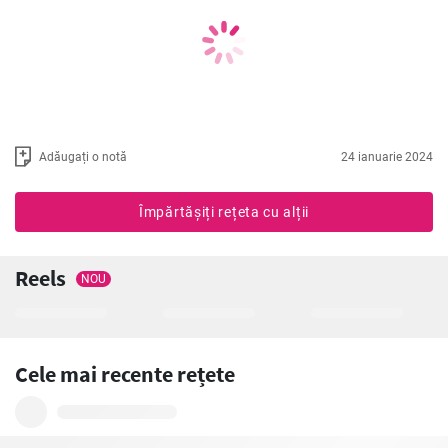
Adăugați o notă
24 ianuarie 2024
Împărtășiți rețeta cu alții
Reels
NOU
Cele mai recente rețete