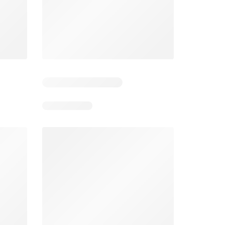
Zile rămase: 5
Zile rămase: 12
Mega Image Catalog
Supeco Catalog