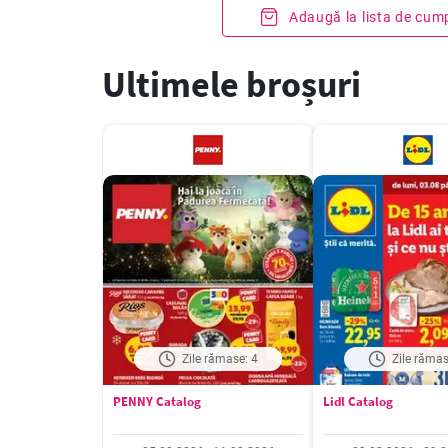
Adaugă la lista de cum
Ultimele broșuri
Zile rămase: 4
Zile rămas
PENNY Catalog
Lidl Catalog