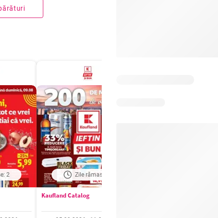
părături
e: 2
Zile rămase: 4
Zile rămase: 4
Kaufland Catalog
Carrefour Catalog