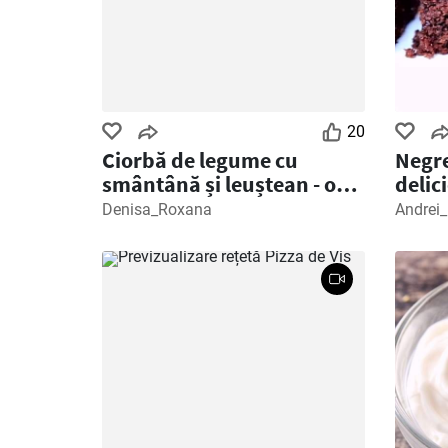
20
Ciorbă de legume cu
Negre
smântână și leuștean - o
delic
rețetă ușoară și delicioasă,
prep
Denisa_Roxana
Andrei_
potrivită pentru
vegetarieni