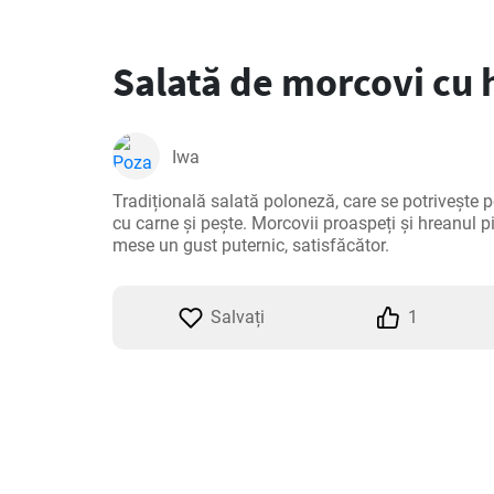
Salată de morcovi cu 
Iwa
Tradițională salată poloneză, care se potrivește p
cu carne și pește. Morcovii proaspeți și hreanul p
mese un gust puternic, satisfăcător.
Salvați
1