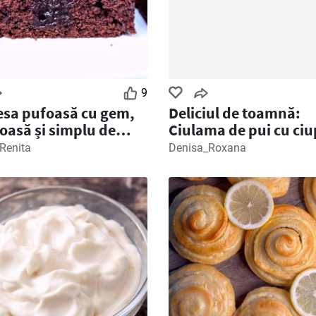
9
sa pufoasă cu gem,
Deliciul de toamnă:
ioasă și simplu de
Ciulama de pui cu ciu
arat
Renita
Denisa_Roxana