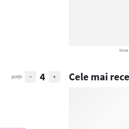
Sursa 
4
Cele mai rece
porții