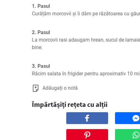
1. Pasul
Curățăm morcovii și îi dăm pe răzătoarea cu găur
2. Pasul
La morcovii rasi adaugam hrean, sucul de lamaie 
bine.
3. Pasul
Răcim salata în frigider pentru aproximativ 10 min
Adăugați o notă
Împărtășiți rețeta cu alții