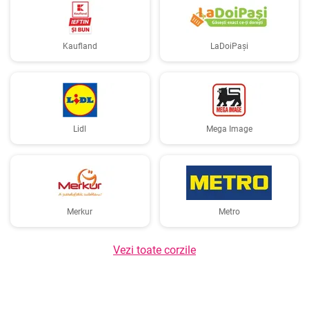
Kaufland
LaDoiPași
Lidl
Mega Image
Merkur
Metro
Vezi toate corzile