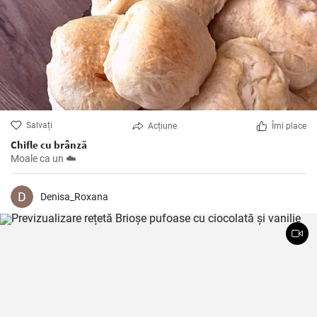
Salvați
Acțiune
Îmi place
Chifle cu brânză
Moale ca un ☁️
Denisa_Roxana