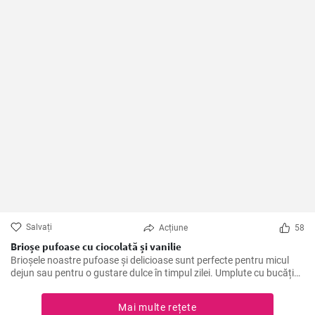
Salvați
Acțiune
58
Brioșe pufoase cu ciocolată și vanilie
Brioșele noastre pufoase și delicioase sunt perfecte pentru micul
dejun sau pentru o gustare dulce în timpul zilei. Umplute cu bucăți
de ciocolată și aroma naturală de vanilie, acestea sunt un deliciu de
neratat!
Mai multe rețete