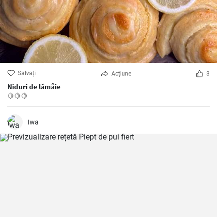
Salvați
Acțiune
3
Niduri de lămâie
🍋🍋🍋
Iwa