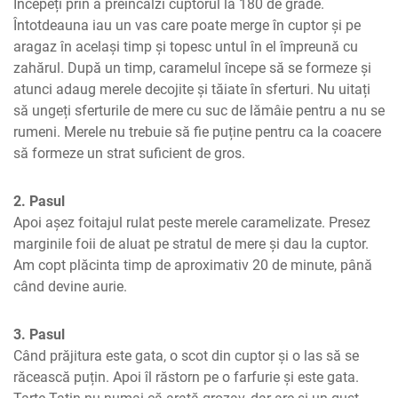
Începeți prin a preîncălzi cuptorul la 180 de grade. 
Întotdeauna iau un vas care poate merge în cuptor și pe 
aragaz în același timp și topesc untul în el împreună cu 
zahărul. După un timp, caramelul începe să se formeze și 
atunci adaug merele decojite și tăiate în sferturi. Nu uitați 
să ungeți sferturile de mere cu suc de lămâie pentru a nu se 
rumeni. Merele nu trebuie să fie puține pentru ca la coacere 
să formeze un strat suficient de gros.
2. Pasul
Apoi așez foitajul rulat peste merele caramelizate. Presez 
marginile foii de aluat pe stratul de mere și dau la cuptor. 
Am copt plăcinta timp de aproximativ 20 de minute, până 
când devine aurie.
3. Pasul
Când prăjitura este gata, o scot din cuptor și o las să se 
răcească puțin. Apoi îl răstorn pe o farfurie și este gata. 