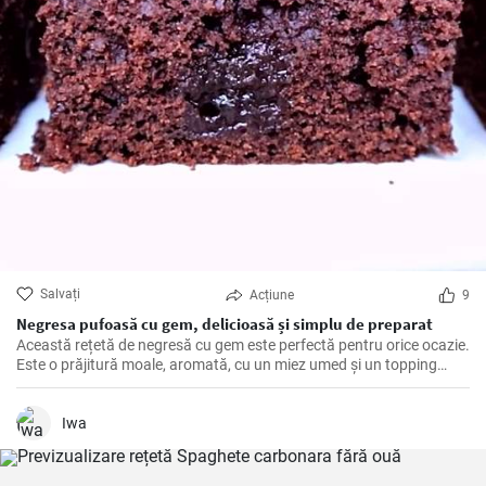
Salvați
Acțiune
9
Negresa pufoasă cu gem, delicioasă și simplu de preparat
Această rețetă de negresă cu gem este perfectă pentru orice ocazie.
Este o prăjitură moale, aromată, cu un miez umed și un topping
dulce de gem cu fructe. O rețetă simplă, cu ingrediente obișnuite,
care poate fi făcută rapid și ușor.
Iwa