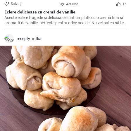
Salvați
Acțiune
16
Eclere delicioase cu cremă de vanilie
Aceste eclere fragede și delicioase sunt umplute cu o cremă fină și
aromată de vanilie, perfecte pentru orice ocazie. Nu vei putea să te
oprești la un singur ecler!
recepty_milka