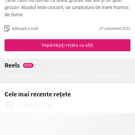
Tarte Tatin nu numai că arată grozav, dar are și un gust 
grozav. Aluatul este crocant, iar umplutura de mere frumos 
de dulce
Adăugați o notă
27 octombrie 2023
Împărtășiți rețeta cu alții
Reels
NOU
Cele mai recente rețete