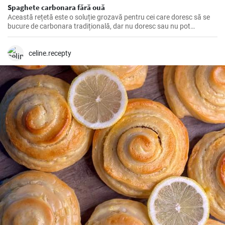
Spaghete carbonara fără ouă
Această rețetă este o soluție grozavă pentru cei care doresc să se
bucure de carbonara tradițională, dar nu doresc sau nu pot
consuma ouă.
celine.recepty