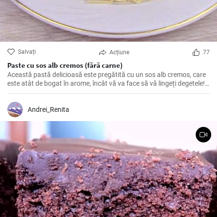
Salvați
Acțiune
77
Paste cu sos alb cremos (fără carne)
Această pastă delicioasă este pregătită cu un sos alb cremos, care
este atât de bogat în arome, încât vă va face să vă lingeți degetele!
Perfectă pentru o cină romantică sau o masă în familie.
Andrei_Renita