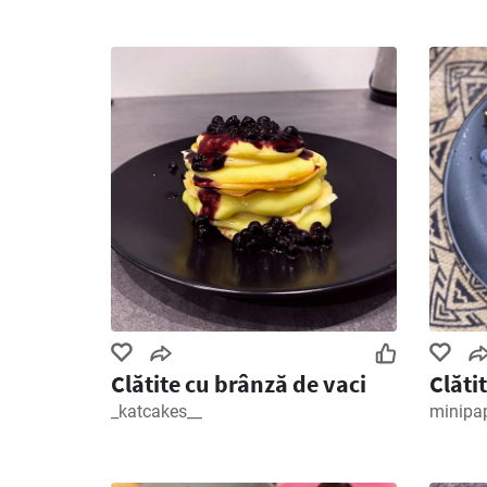
Clătite cu brânză de vaci
Clăti
_katcakes__
minipa