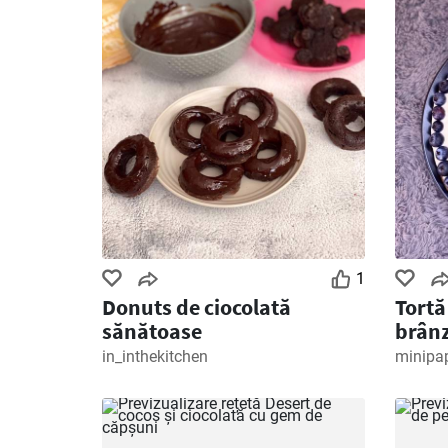
1
Donuts de ciocolată
Tortă
sănătoase
brânz
in_inthekitchen
minipa