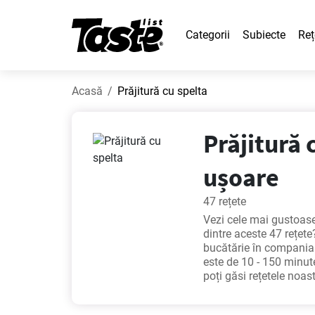
Categorii
Subiecte
Reț
Acasă
Prăjitură cu spelta
Prăjitură 
ușoare
47 rețete
Vezi cele mai gustoase 
dintre aceste 47 rețete?
bucătărie în compania 
este de 10 - 150 minute
poți găsi rețetele noas
budinca
,
Cheesecake c
bună. Poftă bună!