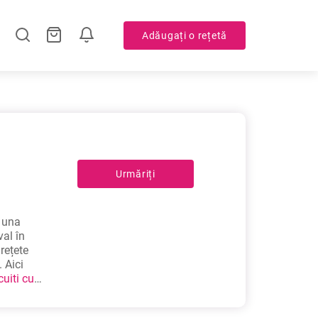
Adăugați o rețetă
Urmăriți
i una
val în
rețete
 Aici
cuiti cu
carea