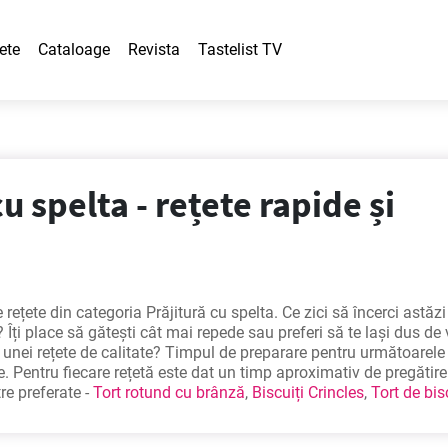
ete
Cataloage
Revista
Tastelist TV
cu spelta - rețete rapide și
rețete din categoria Prăjitură cu spelta. Ce zici să încerci astăz
 Îți place să gătești cât mai repede sau preferi să te lași dus de 
unei rețete de calitate? Timpul de preparare pentru următoarele 
. Pentru fiecare rețetă este dat un timp aproximativ de pregătire.
tre preferate -
Tort rotund cu brânză
,
Biscuiți Crincles
,
Tort de bis
u dovleac și glazură de smântână
- pentru cei care iubesc mân