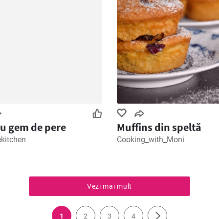
cu gem de pere
Muffins din speltă
ekitchen
Cooking_with_Moni
Vezi mai mult
1
2
3
4