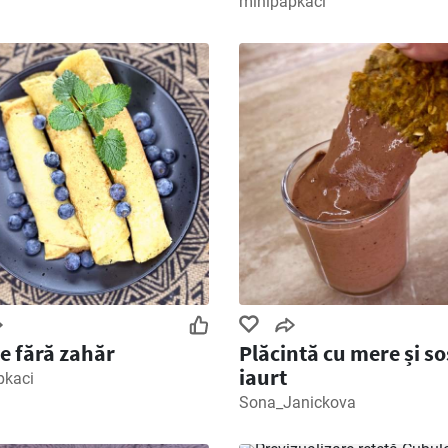
minipapkaci
te fără zahăr
Plăcintă cu mere și so
iaurt
pkaci
Sona_Janickova