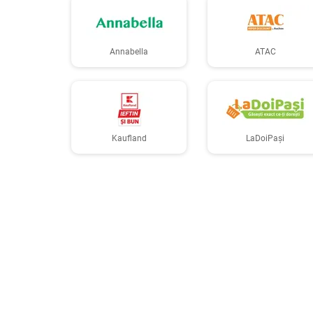
Annabella
ATAC
Kaufland
LaDoiPași