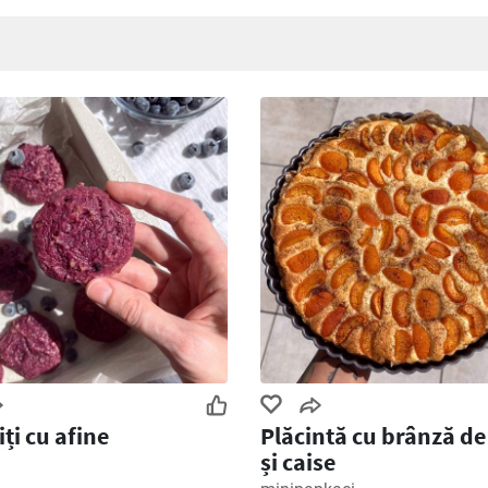
iți cu afine
Plăcintă cu brânză de
și caise