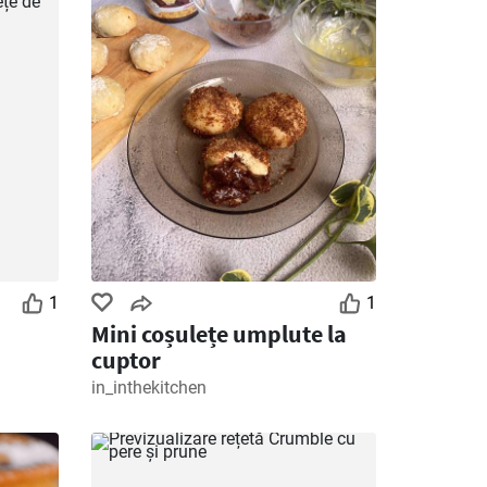
1
1
Mini coșulețe umplute la
cuptor
in_inthekitchen