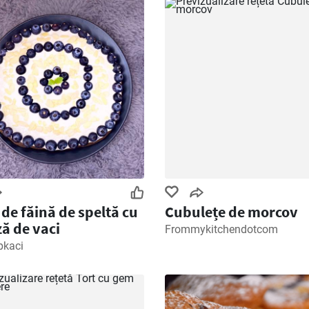
 de făină de speltă cu
Cubulețe de morcov
ă de vaci
Frommykitchendotcom
pkaci