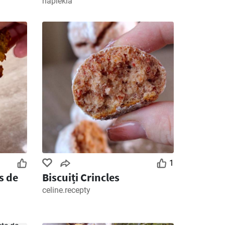
napiekla
1
s de
Biscuiți Crincles
celine.recepty