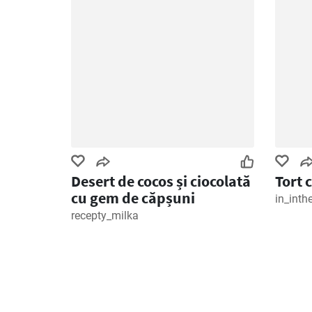
Desert de cocos și ciocolată
Tort 
cu gem de căpșuni
in_inth
recepty_milka