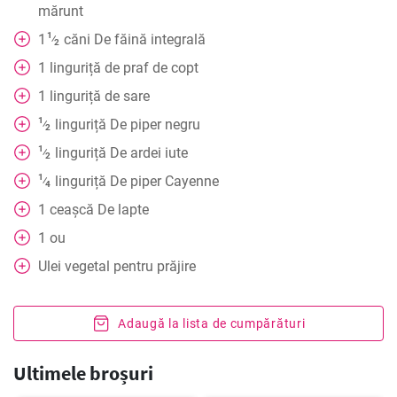
mărunt
1
1
căni
De făină integrală
⁄
2
1
linguriță
de praf de copt
1
linguriță
de sare
1
linguriță
De piper negru
⁄
2
1
linguriță
De ardei iute
⁄
2
1
linguriță
De piper Cayenne
⁄
4
1
ceașcă
De lapte
1
ou
Ulei vegetal pentru prăjire
Adaugă la lista de cumpărături
Ultimele broșuri