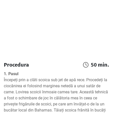
Procedura
50 min.
1. Pasul
Începeți prin a clăti scoica sub jet de apă rece. Procedeți la 
ciocănirea ei folosind marginea netedă a unui satâr de 
carne. Lovirea scoicii înmoaie carnea tare. Această tehnică 
a fost o schimbare de joc în călătoria mea în ceea ce 
privește frigăruile de scoici, pe care am învățat-o de la un 
bucătar local din Bahamas. Tăiați scoica frănită în bucăți 