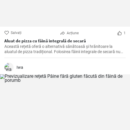
Salvați
Acțiune
1
Aluat de pizza cu făină integrală de secară
Această rețetă oferă o alternativă sănătoasă şi hrănitoare la
aluatul de pizza tradițional. Folosirea făinii integrale de secară nu
numai că face pizza mai gustoasă, dar adaugă și multe fibre și
nutrienți.
Iwa