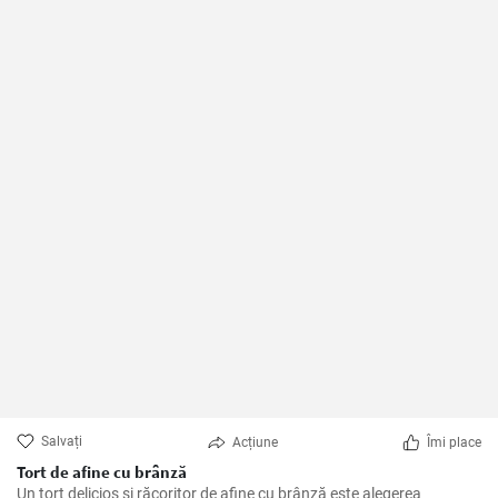
Salvați
Acțiune
Îmi place
Tort de afine cu brânză
Un tort delicios și răcoritor de afine cu brânză este alegerea