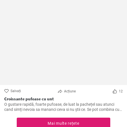
Salvați
Acțiune
12
Croissante pufoase cu unt
O gustare rapidă, foarte pufoase, de luat la pachețel sau atunci
cand simți nevoia sa mananci ceva si nu știi ce. Se pot combina cu
dulceață sau cu tot felul de creme tartinabile, in funcție de gustul
fiecăruia.
Mai multe rețete