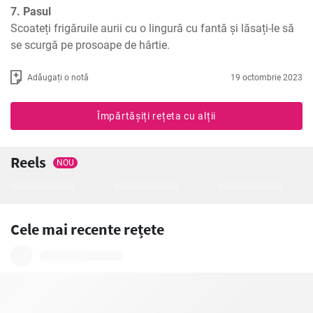
7. Pasul
Scoateți frigăruile aurii cu o lingură cu fantă și lăsați-le să 
se scurgă pe prosoape de hârtie.
Adăugați o notă
19 octombrie 2023
Împărtășiți rețeta cu alții
Reels
NOU
Cele mai recente rețete