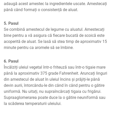
adaugă acest amestec la ingredientele uscate. Amestecați 
până când formați o consistență de aluat.
5. Pasul
Se combină amestecul de legume cu aluatul. Amestecați 
bine pentru a vă asigura că fiecare bucată de scoică este 
acoperită de aluat. Se lasă să stea timp de aproximativ 15 
minute pentru ca aromele să se îmbine.
6. Pasul
Încălziți uleiul vegetal într-o friteuză sau într-o tigaie mare 
până la aproximativ 375 grade Fahrenheit. Aruncați linguri 
din amestecul de aluat în uleiul încins și prăjiți-le până 
devin aurii, întorcându-le din când în când pentru o gătire 
uniformă. Nu uitați, nu supraîncărcați tigaia cu frigărui. 
Supraaglomerarea poate duce la o gătire neuniformă sau 
la scăderea temperaturii uleiului.