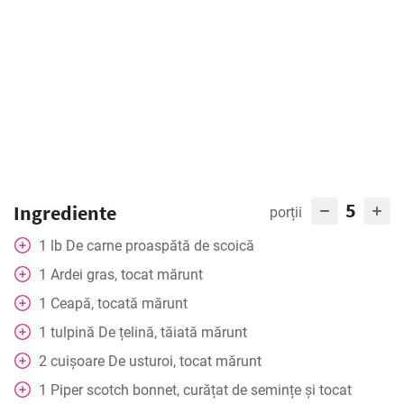
5
Ingrediente
porții
1
lb
De carne proaspătă de scoică
1
Ardei gras, tocat mărunt
1
Ceapă, tocată mărunt
1
tulpină
De țelină, tăiată mărunt
2
cuișoare
De usturoi, tocat mărunt
1
Piper scotch bonnet, curățat de semințe și tocat