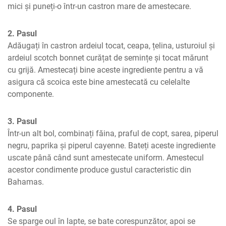
mici și puneți-o într-un castron mare de amestecare.
2. Pasul
Adăugați în castron ardeiul tocat, ceapa, țelina, usturoiul și 
ardeiul scotch bonnet curățat de semințe și tocat mărunt 
cu grijă. Amestecați bine aceste ingrediente pentru a vă 
asigura că scoica este bine amestecată cu celelalte 
componente.
3. Pasul
Într-un alt bol, combinați făina, praful de copt, sarea, piperul 
negru, paprika și piperul cayenne. Bateți aceste ingrediente 
uscate până când sunt amestecate uniform. Amestecul 
acestor condimente produce gustul caracteristic din 
Bahamas.
4. Pasul
Se sparge oul în lapte, se bate corespunzător, apoi se 