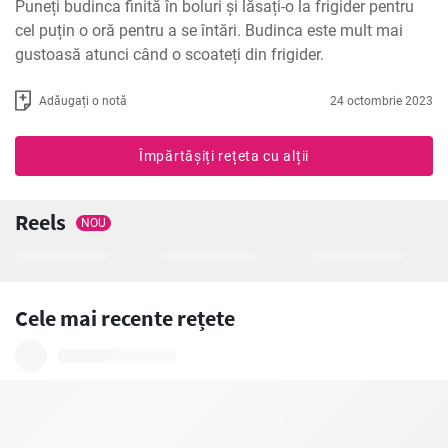
Puneți budinca finită în boluri și lăsați-o la frigider pentru 
cel puțin o oră pentru a se întări. Budinca este mult mai 
gustoasă atunci când o scoateți din frigider.
Adăugați o notă
24 octombrie 2023
Împărtășiți rețeta cu alții
Reels
NOU
Cele mai recente rețete