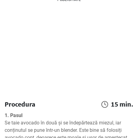
Procedura
15 min.
1. Pasul
Se taie avocado în două și se îndepărtează miezul, iar 
conținutul se pune într-un blender. Este bine să folosiți 
avocado copt, deoarece este moale și ușor de amestecat.