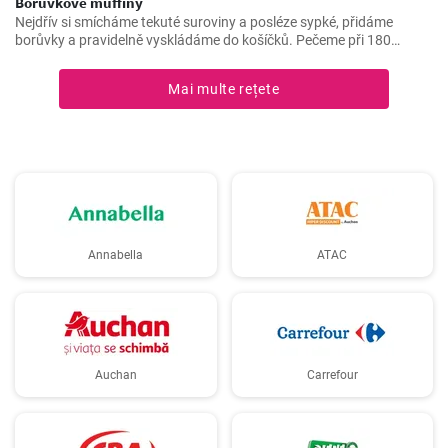
Borůvkové muffiny
Nejdřív si smícháme tekuté suroviny a posléze sypké, přidáme
borůvky a pravidelně vyskládáme do košíčků. Pečeme při 180
stupních 25 minut.
Mai multe rețete
Annabella
ATAC
Auchan
Carrefour