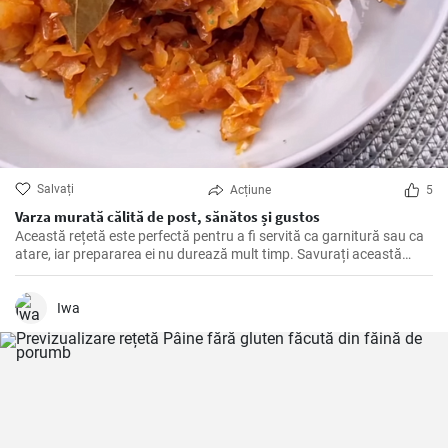
Salvați
Acțiune
5
Varza murată călită de post, sănătos și gustos
Această rețetă este perfectă pentru a fi servită ca garnitură sau ca
atare, iar prepararea ei nu durează mult timp. Savurați această
varză călită alături de mâncăruri tradiționale și bucurați-vă de
gustul său deosebit!
Iwa