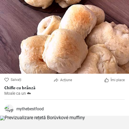
Salvați
Acțiune
Îmi place
Chifle cu brânză
Moale ca un ☁️
mythebestfood