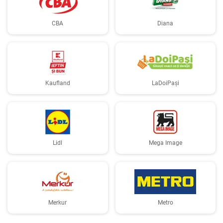
CBA
Diana
Kaufland
LaDoiPași
Lidl
Mega Image
Merkur
Metro