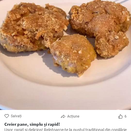
Salvați
Acțiune
6
Creier pane, simplu și rapid!
Ușor, rapid și delicios! Reîntoarce-te la gustul tradițional din copilărie