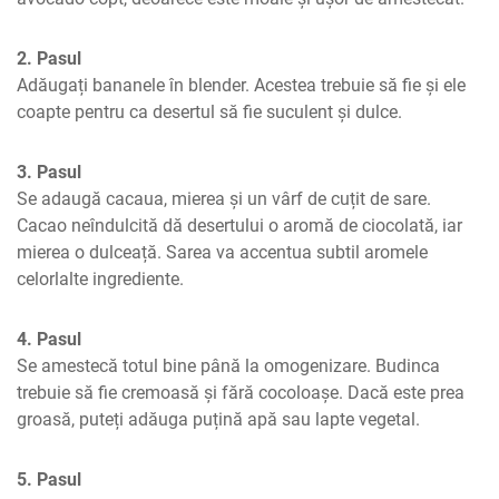
2. Pasul
Adăugați bananele în blender. Acestea trebuie să fie și ele 
coapte pentru ca desertul să fie suculent și dulce.
3. Pasul
Se adaugă cacaua, mierea și un vârf de cuțit de sare. 
Cacao neîndulcită dă desertului o aromă de ciocolată, iar 
mierea o dulceață. Sarea va accentua subtil aromele 
celorlalte ingrediente.
4. Pasul
Se amestecă totul bine până la omogenizare. Budinca 
trebuie să fie cremoasă și fără cocoloașe. Dacă este prea 
groasă, puteți adăuga puțină apă sau lapte vegetal.
5. Pasul