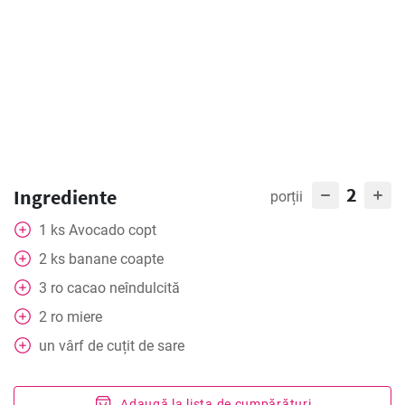
2
Ingrediente
porții
1
ks
Avocado copt
2
ks
banane coapte
3
ro
cacao neîndulcită
2
ro
miere
un vârf de cuțit de sare
Adaugă la lista de cumpărături