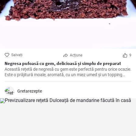
Salvați
Acțiune
9
Negresa pufoasă cu gem, delicioasă și simplu de preparat
Această rețetă de negresă cu gem este perfectă pentru orice ocazie.
Este o prăjitură moale, aromată, cu un miez umed și un topping
dulce de gem cu fructe. O rețetă simplă, cu ingrediente obișnuite,
care poate fi făcută rapid și ușor.
Gretarezepte