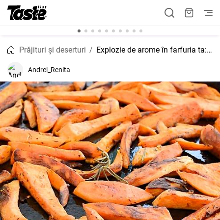
Prăjituri și deserturi
Explozie de arome în farfuria ta: Cartofi dulci la cuptor cu miere și scorțișoară!
Andrei_Renita