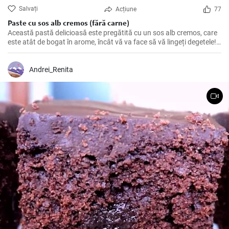
Salvați
Acțiune
77
Paste cu sos alb cremos (fără carne)
Această pastă delicioasă este pregătită cu un sos alb cremos, care
este atât de bogat în arome, încât vă va face să vă lingeți degetele!
Perfectă pentru o cină romantică sau o masă în familie.
Andrei_Renita