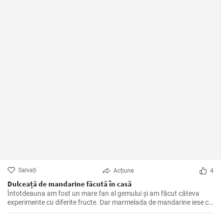
Salvați
Acțiune
4
Dulceață de mandarine făcută în casă
Întotdeauna am fost un mare fan al gemului și am făcut câteva
experimente cu diferite fructe. Dar marmelada de mandarine iese cu
adevărat în evidență. Are acea aromă luminoasă, de citrice, care
iese în evidență în orice fel de pâine prăjită, patiserie sau iaurt în care