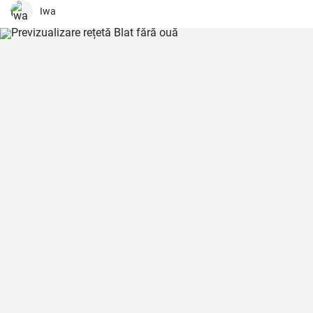
o adăugați. Cu această rețetă, v-ați putea bucura de prospețimea
Iwa
iernii chiar și în cel mai rece anotimp.