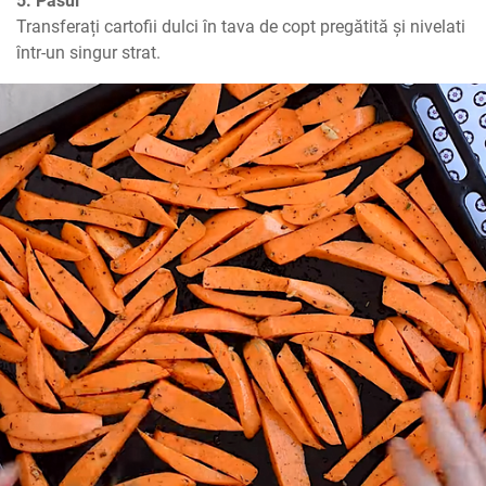
5. Pasul
Transferați cartofii dulci în tava de copt pregătită și nivelati 
într-un singur strat.