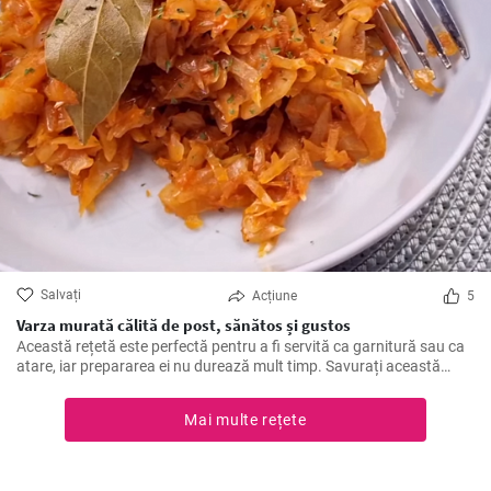
Salvați
Acțiune
5
Varza murată călită de post, sănătos și gustos
Această rețetă este perfectă pentru a fi servită ca garnitură sau ca
atare, iar prepararea ei nu durează mult timp. Savurați această
varză călită alături de mâncăruri tradiționale și bucurați-vă de
gustul său deosebit!
Mai multe rețete