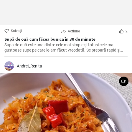
Salvați
Acțiune
2
Supă de ouă cum făcea bunica în 30 de minute
Supa de ouă este una dintre cele mai simple și totuși cele mai
gustoase supe pe care le-am făcut vreodată. Se prepară rapid și
fără efort, este sănătoasă și bogată în proteine. Am învățat această
rețetă de la bunica mea și de atunci am făcut-o de nenumărate ori,
spre deliciul familiei mele. Ingredientele principale sunt, bineînțeles,
Andrei_Renita
ouăle, plus condimente fine și legume delicioase.