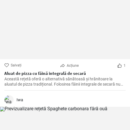
Salvați
Acțiune
1
Aluat de pizza cu făină integrală de secară
Această rețetă oferă o alternativă sănătoasă şi hrănitoare la
aluatul de pizza tradițional. Folosirea făinii integrale de secară nu
numai că face pizza mai gustoasă, dar adaugă și multe fibre și
nutrienți.
Iwa