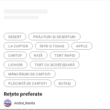
DESERT
PRĂJITURI ȘI DESERTURI
LA CUPTOR
ÎNTR-O TIGAIE
APPLE
CARTOF
RAȚĂ
TORT RAPID
LICHIOR
TORT CU SCORȚIȘOARĂ
MÂNCĂRURI DE CARTOFI
PLĂCINTĂ DE CARTOFI
BUTAȘI
Rețete preferate
Andrei_Renita