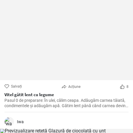
Salvați
Acțiune
8
Vitel gătit lent cu legume
Pasul 0 de preparare: În ulei, călim ceapa. Adăugăm carnea tăiată,
condimentele și adăugăm apă. Gătim lent până când carnea devine
moale. Apoi adăugăm legumele, pasta de roșii și gătim până când
totul este moale. La final adăugăm smântână și lăsăm să dea în
clocot.
Iwa