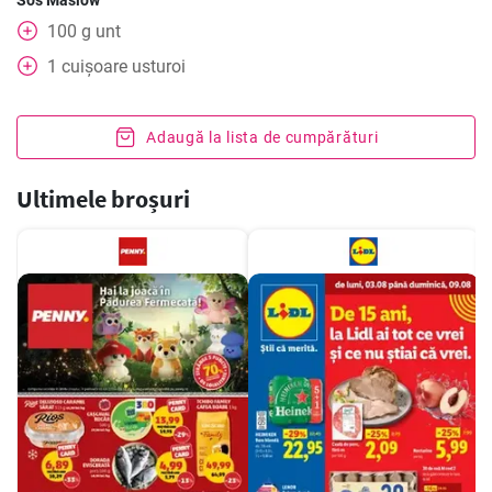
Sos Maslow
100
g
unt
1
cuișoare
usturoi
Adaugă la lista de cumpărături
Ultimele broșuri