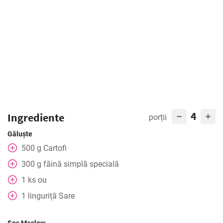
4
Ingrediente
porții
Găluște
500
g
Cartofi
300
g
făină simplă specială
1
ks
ou
1
linguriță
Sare