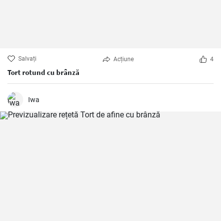
Salvați
Acțiune
4
Tort rotund cu brânză
Iwa