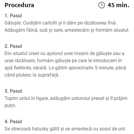
Procedura
45 min.
1. Pasul
Găluște: Curățăm cartofii și îi dăm pe răzătoarea fină. 
Adăugăm făină, ouă și sare, amestecăm și formăm aluatul.
2. Pasul
Din aluatul creat cu ajutorul unei mașini de găluște sau a 
unei răzătoare, formăm găluște pe care le introducem în 
apă fierbinte, sărată. Le gătim aproximativ 5 minute, până 
când plutesc la suprafață.
3. Pasul
Topim untul în tigaie, adăugăm usturoiul presat și îl prăjim 
puțin.
4. Pasul
Se strecoară halusky gătit și se amestecă cu sosul de unt.