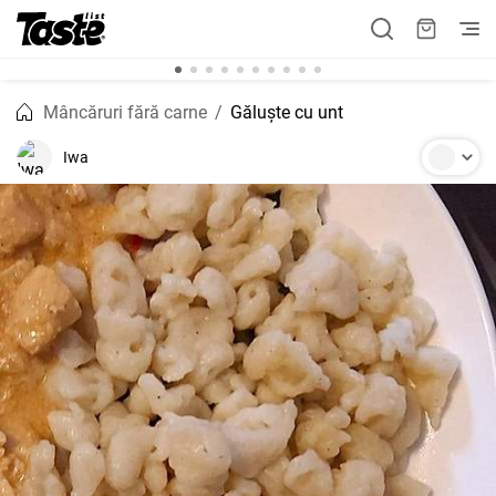
Mâncăruri fără carne
Găluște cu unt
Iwa