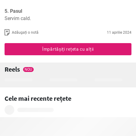
5. Pasul
Servim cald.
Adăugați o notă
11 aprilie 2024
Împărtășiți rețeta cu alții
Reels
NOU
Cele mai recente rețete