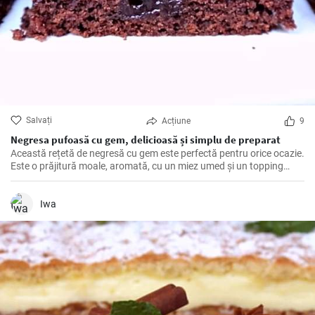
Salvați
Acțiune
9
Negresa pufoasă cu gem, delicioasă și simplu de preparat
Această rețetă de negresă cu gem este perfectă pentru orice ocazie.
Este o prăjitură moale, aromată, cu un miez umed și un topping
dulce de gem cu fructe. O rețetă simplă, cu ingrediente obișnuite,
care poate fi făcută rapid și ușor.
Iwa