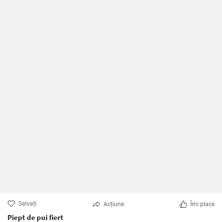
Salvați
Acțiune
Îmi place
Piept de pui fiert