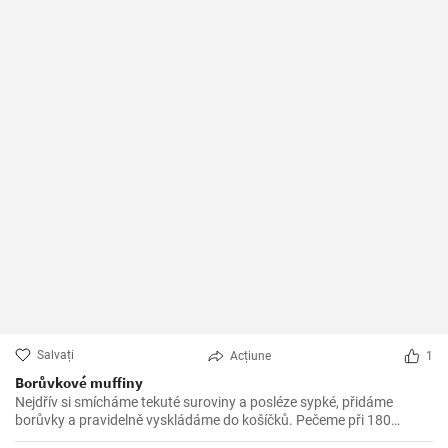
Salvați
Acțiune
1
Borůvkové muffiny
Nejdřív si smícháme tekuté suroviny a posléze sypké, přidáme
borůvky a pravidelně vyskládáme do košíčků. Pečeme při 180
stupních 25 minut.