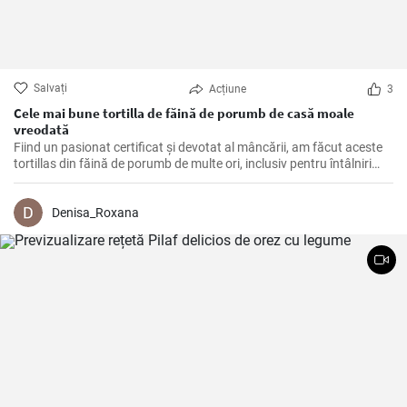
Salvați
Acțiune
3
Cele mai bune tortilla de făină de porumb de casă moale
vreodată
Fiind un pasionat certificat și devotat al mâncării, am făcut aceste
tortillas din făină de porumb de multe ori, inclusiv pentru întâlniri
tematice și cine liniștite în timpul săptămânii acasă. Sunt un
acompaniament excelent sau o bază pentru o varietate de
mâncăruri mexicane și, de asemenea, o salvare pentru cei care
Denisa_Roxana
urmează o dietă fără gluten. Este o singură rețetă, dar se simte de
fiecare dată ca o călătorie în inima bucătăriei mexicane.