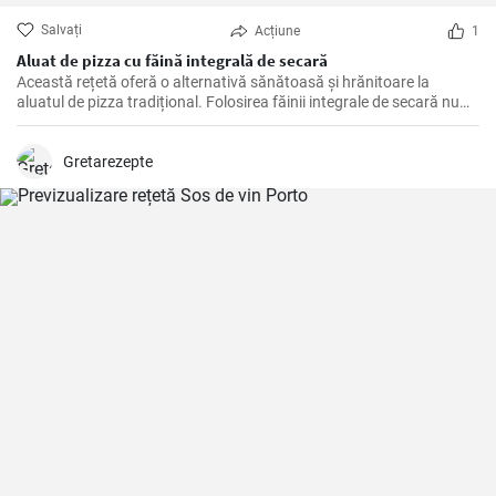
Salvați
Acțiune
1
Aluat de pizza cu făină integrală de secară
Această rețetă oferă o alternativă sănătoasă şi hrănitoare la
aluatul de pizza tradițional. Folosirea făinii integrale de secară nu
numai că face pizza mai gustoasă, dar adaugă și multe fibre și
nutrienți.
Gretarezepte