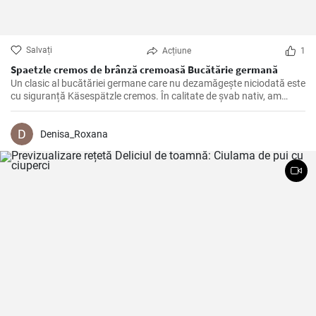
Salvați
Acțiune
1
Spaetzle cremos de brânză cremoasă Bucătărie germană
Un clasic al bucătăriei germane care nu dezamăgește niciodată este
cu siguranță Käsespätzle cremos. În calitate de șvab nativ, am
pregătit și rafinat această rețetă de nenumărate ori încă din
copilărie și, prin urmare, pot confirma: Cu ingredientele potrivite și
câteva trucuri în mânecă, Käsespätzle de casă sunt irezistibil de
Denisa_Roxana
delicioase!