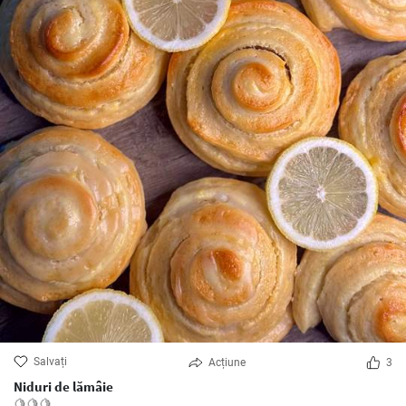
Salvați
Acțiune
3
Niduri de lămâie
🍋🍋🍋