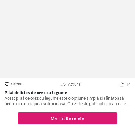
Salvați
Acțiune
14
Pilaf delicios de orez cu legume
Acest pilaf de orez cu legume este o opțiune simplă și sănătoasă
pentru o cină rapidă și delicioasă. Orezul este gătit într-un amestec
aromat de legume, iar adăugarea de legume proaspete aduce o
textură crocantă și un plus de nutrienți.
Mai multe rețete