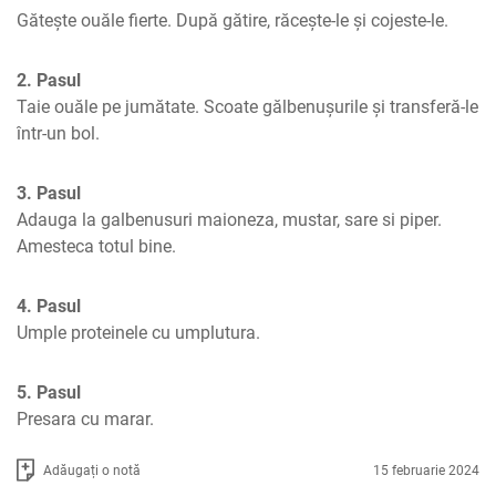
Gătește ouăle fierte. După gătire, răcește-le și cojeste-le.
2. Pasul
Taie ouăle pe jumătate. Scoate gălbenușurile și transferă-le 
într-un bol.
3. Pasul
Adauga la galbenusuri maioneza, mustar, sare si piper. 
Amesteca totul bine.
4. Pasul
Umple proteinele cu umplutura.
5. Pasul
Presara cu marar.
Adăugați o notă
15 februarie 2024