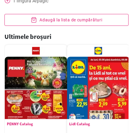
1
lingură
Arpagic
Adaugă la lista de cumpărături
Ultimele broșuri
PENNY Catalog
Lidl Catalog