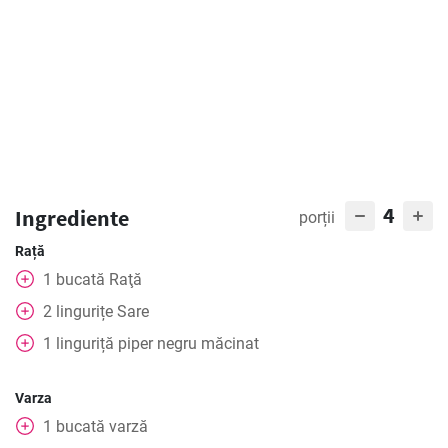
4
Ingrediente
porții
Rață
1
bucată
Raţă
2
lingurițe
Sare
1
linguriță
piper negru măcinat
Varza
1
bucată
varză