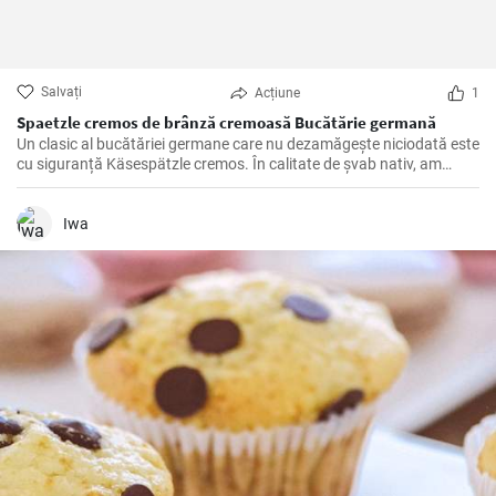
Salvați
Acțiune
1
Spaetzle cremos de brânză cremoasă Bucătărie germană
Un clasic al bucătăriei germane care nu dezamăgește niciodată este
cu siguranță Käsespätzle cremos. În calitate de șvab nativ, am
pregătit și rafinat această rețetă de nenumărate ori încă din
copilărie și, prin urmare, pot confirma: Cu ingredientele potrivite și
câteva trucuri în mânecă, Käsespätzle de casă sunt irezistibil de
Iwa
delicioase!