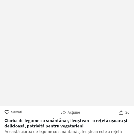
Salvați
Acțiune
20
Ciorbă de legume cu smântână și leuștean - o rețetă ușoară și
delicioasă, potrivită pentru vegetarieni
Această ciorbă de legume cu smântână și leuștean este o rețetă