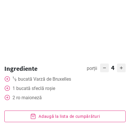
4
Ingrediente
porții
1
bucată
Varză de Bruxelles
⁄
2
1
bucată
sfeclă roșie
2
ro
maioneză
Adaugă la lista de cumpărături