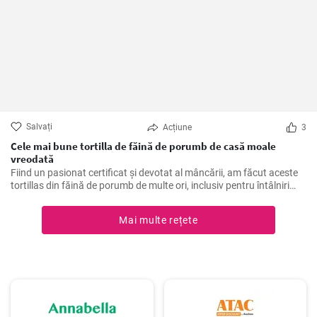
Salvați
Acțiune
3
Cele mai bune tortilla de făină de porumb de casă moale
vreodată
Fiind un pasionat certificat și devotat al mâncării, am făcut aceste
tortillas din făină de porumb de multe ori, inclusiv pentru întâlniri
tematice și cine liniștite în timpul săptămânii acasă. Sunt un
acompaniament excelent sau o bază pentru o varietate de
Mai multe rețete
mâncăruri mexicane și, de asemenea, o salvare pentru cei care
urmează o dietă fără gluten. Este o singură rețetă, dar se simte de
fiecare dată ca o călătorie în inima bucătăriei mexicane.