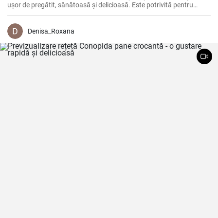
ușor de pregătit, sănătoasă și delicioasă. Este potrivită pentru
vegetarieni, deoarece nu conține carne, dar este plină de legume
proaspete și arome delicioase.
Denisa_Roxana