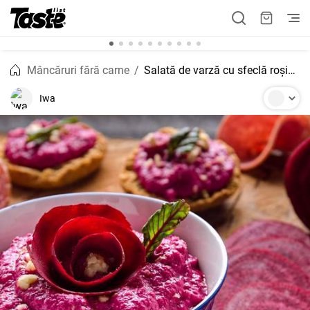
Mâncăruri fără carne
Salată de varză cu sfeclă roșie și maioneză
Iwa