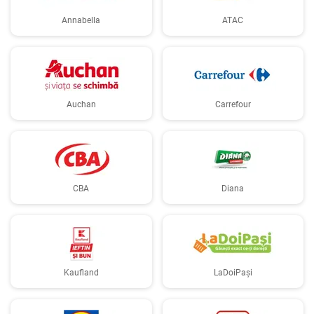
Annabella
ATAC
Auchan
Carrefour
CBA
Diana
Kaufland
LaDoiPași