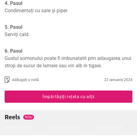
4. Pasul
Condimentați cu sare și piper.
5. Pasul
Serviți cald.
6. Pasul
Gustul somonului poate fi imbunatatit prin adaugarea unui 
strop de sucur de lamaie sau vin alb in tigaie.
Adăugați o notă
22 ianuarie 2024
Împărtășiți rețeta cu alții
Reels
NOU