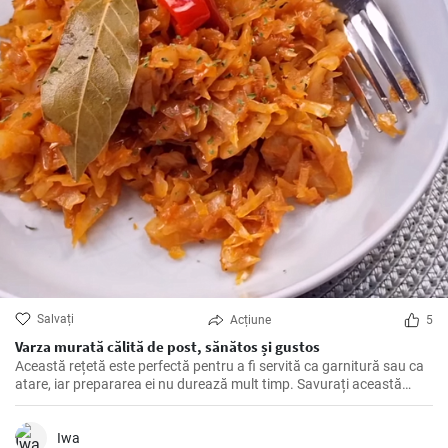
Salvați
Acțiune
5
Varza murată călită de post, sănătos și gustos
Această rețetă este perfectă pentru a fi servită ca garnitură sau ca
atare, iar prepararea ei nu durează mult timp. Savurați această
varză călită alături de mâncăruri tradiționale și bucurați-vă de
gustul său deosebit!
Iwa