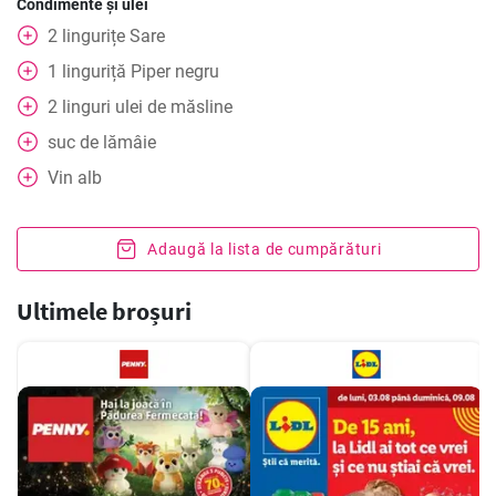
Condimente și ulei
2
lingurițe
Sare
1
linguriță
Piper negru
2
linguri
ulei de măsline
suc de lămâie
Vin alb
Adaugă la lista de cumpărături
Ultimele broșuri