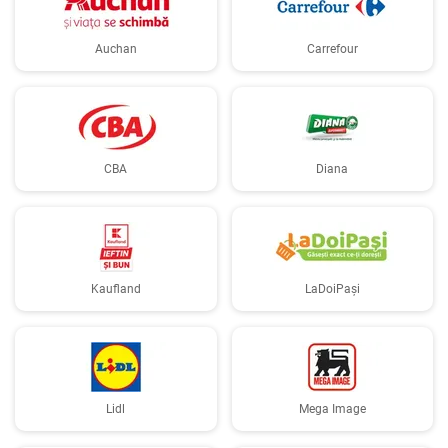
Auchan
Carrefour
CBA
Diana
Kaufland
LaDoiPași
Lidl
Mega Image