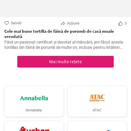
Salvați
Acțiune
3
Cele mai bune tortilla de făină de porumb de casă moale
vreodată
Fiind un pasionat certificat și devotat al mâncării, am făcut aceste
tortillas din făină de porumb de multe ori, inclusiv pentru întâlniri
tematice și cine liniștite în timpul săptămânii acasă. Sunt un
acompaniament excelent sau o bază pentru o varietate de
Mai multe rețete
mâncăruri mexicane și, de asemenea, o salvare pentru cei care
urmează o dietă fără gluten. Este o singură rețetă, dar se simte de
fiecare dată ca o călătorie în inima bucătăriei mexicane.
Annabella
ATAC