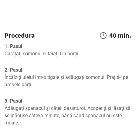
Procedura
40 min.
1. Pasul
Curățați somonul și tăiați-l în porții.
2. Pasul
Încălziți uleiul într-o tigaie și adăugați somonul. Prajiti-l pe 
ambele părți.
3. Pasul
Adăugați spanacul și cățeii de usturoi. Acoperiți și lăsați să 
se înăbușe câteva minute, până când spanacul nu este 
moale.