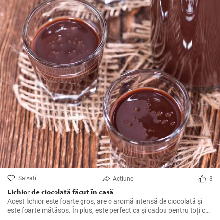
Salvați
Acțiune
3
Lichior de ciocolată făcut în casă
Acest lichior este foarte gros, are o aromă intensă de ciocolată și
este foarte mătăsos. În plus, este perfect ca și cadou pentru toți cei
care iubesc dulcele și alcoolul.