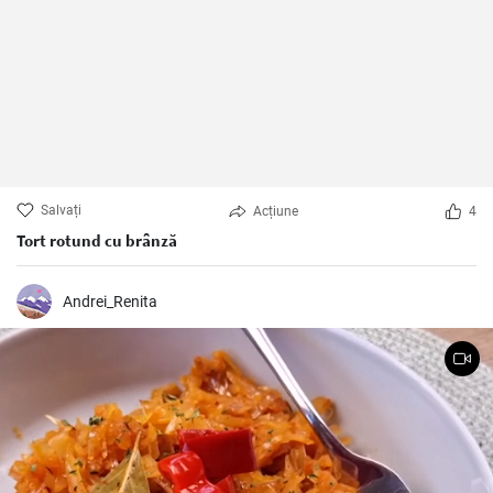
Salvați
Acțiune
4
Tort rotund cu brânză
Andrei_Renita