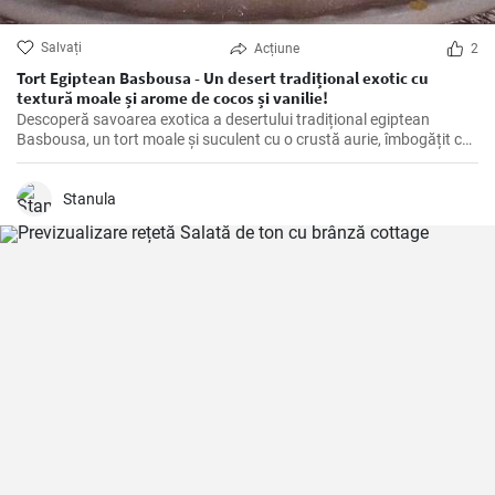
Salvați
Acțiune
2
Tort Egiptean Basbousa - Un desert tradițional exotic cu
textură moale și arome de cocos și vanilie!
Descoperă savoarea exotica a desertului tradițional egiptean
Basbousa, un tort moale și suculent cu o crustă aurie, îmbogățit cu
arome intense de cocos și vanilie și înmuiat într-un sirop dulce și
parfumat.
Stanula