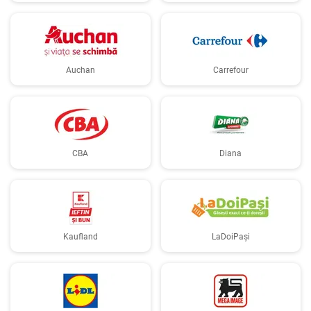
Auchan
Carrefour
CBA
Diana
Kaufland
LaDoiPași