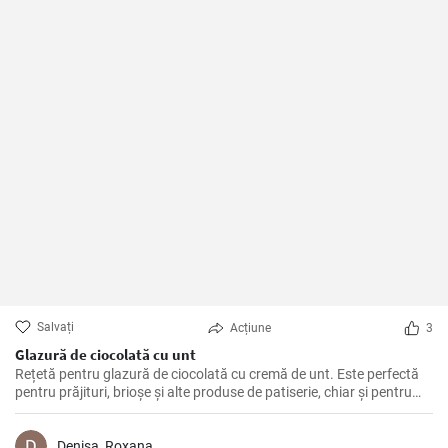
Salvați
Acțiune
3
Glazură de ciocolată cu unt
Rețetă pentru glazură de ciocolată cu cremă de unt. Este perfectă
pentru prăjituri, brioșe și alte produse de patiserie, chiar și pentru
fursecuri de casă.
Denisa_Roxana