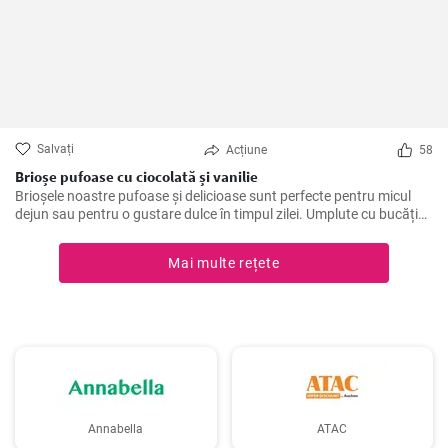
Salvați
Acțiune
58
Brioșe pufoase cu ciocolată și vanilie
Brioșele noastre pufoase și delicioase sunt perfecte pentru micul
dejun sau pentru o gustare dulce în timpul zilei. Umplute cu bucăți
de ciocolată și aroma naturală de vanilie, acestea sunt un deliciu de
neratat!
Mai multe rețete
Annabella
ATAC