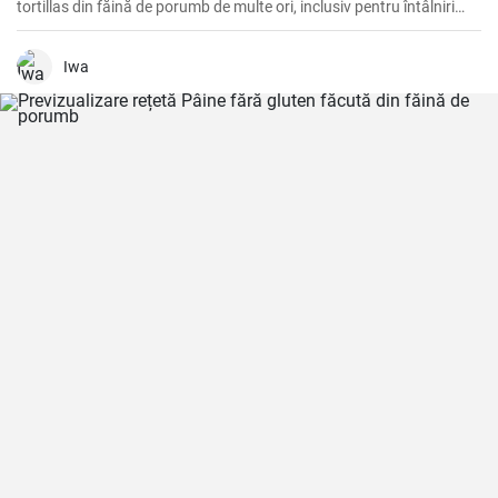
tortillas din făină de porumb de multe ori, inclusiv pentru întâlniri
tematice și cine liniștite în timpul săptămânii acasă. Sunt un
acompaniament excelent sau o bază pentru o varietate de
mâncăruri mexicane și, de asemenea, o salvare pentru cei care
Iwa
urmează o dietă fără gluten. Este o singură rețetă, dar se simte de
fiecare dată ca o călătorie în inima bucătăriei mexicane.