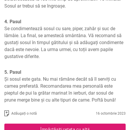
Sosul ar trebui să se îngroașe.
4. Pasul
Se condimentează sosul cu sare, piper, zahăr și suc de 
lămâie. La final, se amestecă smântâna. Vă recomand să 
gustați sosul în timpul gătitului și să adăugați condimente 
dacă este nevoie. La urma urmei, cu toții avem papile 
gustative diferite.
5. Pasul
Și sosul este gata. Nu mai rămâne decât să îl serviți cu 
carnea preferată. Recomandarea mea personală este 
pieptul de pui la grătar marinat în ierburi, dar sosul de 
prune merge bine și cu alte tipuri de carne. Poftă bună!
Adăugați o notă
16 octombrie 2023
Împărtășiți rețeta cu alții