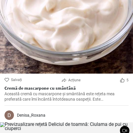
Salvați
Acțiune
5
Cremă de mascarpone cu smântână
Această cremă cu mascarpone și smântână este rețeta mea
preferată care îmi încântă întotdeauna oaspeții. Este
acompaniamentul perfect pentru multe deserturi, cum ar fi tiramisu,
dar merge de asemenea foarte bine cu tartele cu fructe.
Denisa_Roxana