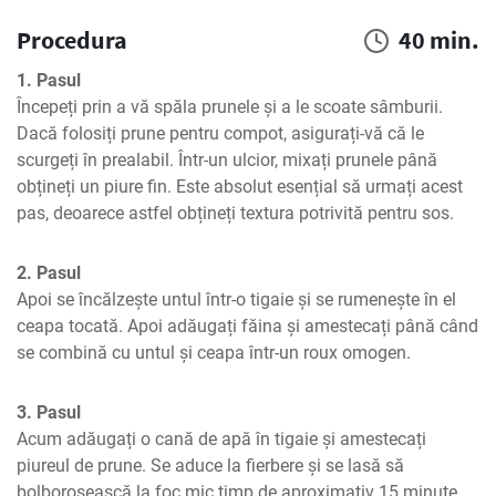
Procedura
40 min.
1. Pasul
Începeți prin a vă spăla prunele și a le scoate sâmburii. 
Dacă folosiți prune pentru compot, asigurați-vă că le 
scurgeți în prealabil. Într-un ulcior, mixați prunele până 
obțineți un piure fin. Este absolut esențial să urmați acest 
pas, deoarece astfel obțineți textura potrivită pentru sos.
2. Pasul
Apoi se încălzește untul într-o tigaie și se rumenește în el 
ceapa tocată. Apoi adăugați făina și amestecați până când 
se combină cu untul și ceapa într-un roux omogen.
3. Pasul
Acum adăugați o cană de apă în tigaie și amestecați 
piureul de prune. Se aduce la fierbere și se lasă să 
bolborosească la foc mic timp de aproximativ 15 minute. 