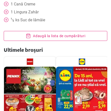
1
Cană
Creme
1
Lingura
Zahăr
1
ks
Suc de lămâie
⁄
2
Adaugă la lista de cumpărături
Ultimele broșuri