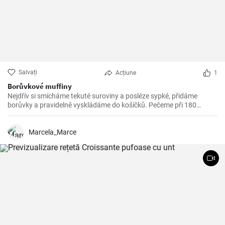
Salvați
Acțiune
1
Borůvkové muffiny
Nejdřív si smícháme tekuté suroviny a posléze sypké, přidáme
borůvky a pravidelně vyskládáme do košíčků. Pečeme při 180
stupních 25 minut.
Marcela_Marce