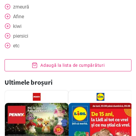
zmeură
Afine
kiwi
piersici
etc
Adaugă la lista de cumpărături
Ultimele broșuri