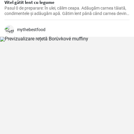
Vitel gătit lent cu legume
Pasul 0 de preparare: În ulei, călim ceapa. Adăugăm carnea tăiată,
condimentele și adăugăm apă. Gătim lent până când carnea devine
moale. Apoi adăugăm legumele, pasta de roșii și gătim până când
totul este moale. La final adăugăm smântână și lăsăm să dea în
clocot.
mythebestfood