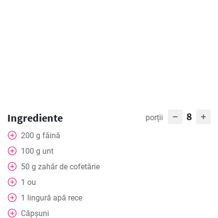
8
Ingrediente
porții
200
g
făină
100
g
unt
50
g
zahăr de cofetărie
1
ou
1
lingură
apă rece
Căpșuni