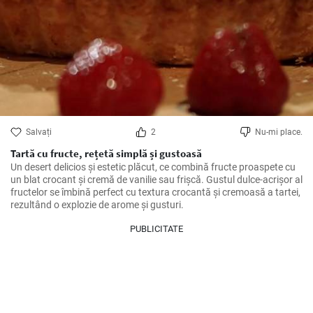
Salvați
2
Nu-mi place.
Tartă cu fructe, rețetă simplă și gustoasă
Un desert delicios și estetic plăcut, ce combină fructe proaspete cu 
un blat crocant și cremă de vanilie sau frișcă. Gustul dulce-acrișor al 
fructelor se îmbină perfect cu textura crocantă și cremoasă a tartei, 
rezultând o explozie de arome și gusturi.
PUBLICITATE