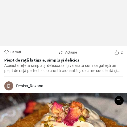
Salvați
Acțiune
2
Piept de rață la tigaie, simplu și delicios
Această rețetă simplă și delicioasă îți va arăta cum să gătești un
piept de rață perfect, cu o crustă crocantă și o carne suculentă și
savuroasă. Este o modalitate ușoară de a impresiona oaspeții la o
cină elegantă sau de a-ți răsfăța familia.
Denisa_Roxana