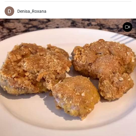
arome intense de cocos și vanilie și înmuiat într-un sirop dulce și
parfumat.
Denisa_Roxana