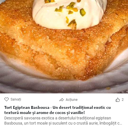
Salvați
Acțiune
2
Tort Egiptean Basbousa - Un desert tradițional exotic cu
textură moale și arome de cocos și vanilie!
Descoperă savoarea exotica a desertului tradițional egiptean
Basbousa, un tort moale și suculent cu o crustă aurie, îmbogățit cu