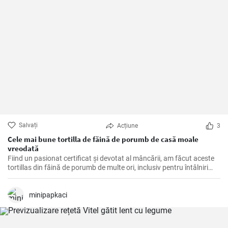
Salvați
Acțiune
3
Cele mai bune tortilla de făină de porumb de casă moale
vreodată
Fiind un pasionat certificat și devotat al mâncării, am făcut aceste
tortillas din făină de porumb de multe ori, inclusiv pentru întâlniri
tematice și cine liniștite în timpul săptămânii acasă. Sunt un
acompaniament excelent sau o bază pentru o varietate de
mâncăruri mexicane și, de asemenea, o salvare pentru cei care
minipapkaci
urmează o dietă fără gluten. Este o singură rețetă, dar se simte de
fiecare dată ca o călătorie în inima bucătăriei mexicane.