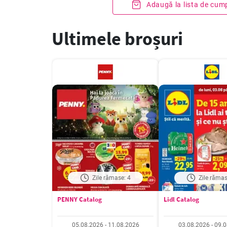
Adaugă la lista de cum
Ultimele broșuri
Zile rămase: 4
Zile rămas
PENNY Catalog
Lidl Catalog
05.08.2026 - 11.08.2026
03.08.2026 - 09.