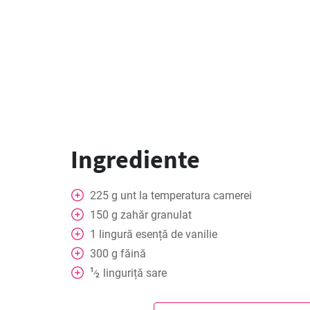
Ingrediente
225
g
unt la temperatura camerei
150
g
zahăr granulat
1
lingură
esență de vanilie
300
g
făină
1
linguriță
sare
⁄
2