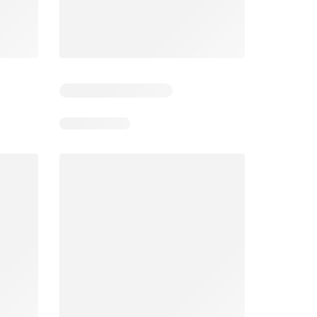
Zile rămase: 5
Zile rămase: 12
Mega Image Catalog
Supeco Catalog
26
06.08.2026 - 12.08.2026
06.08.2026 - 19.08.2026