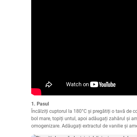
1. Pasul
Încălziți cuptorul la 180°C și pregătiți o tavă de co
bol mare, topiți untul, apoi adăugați zahărul și a
omogenizare. Adăugați extractul de vanilie și am