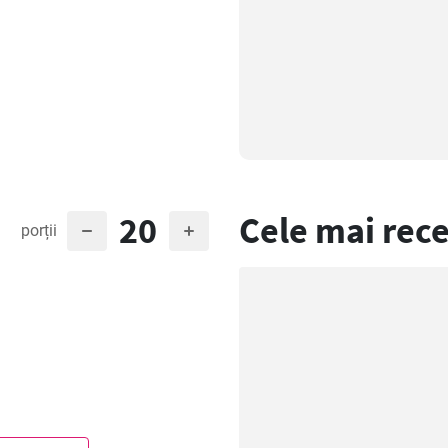
20
Cele mai rece
porții