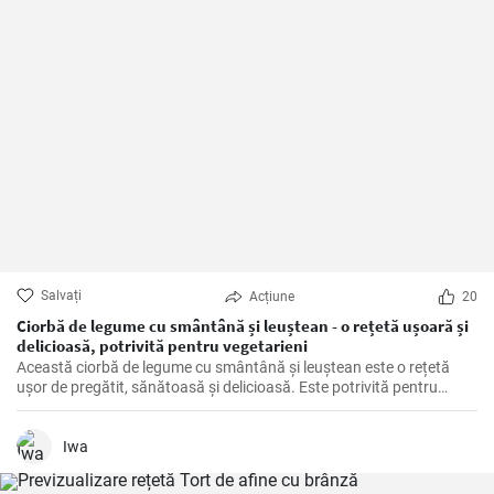
Salvați
Acțiune
20
Ciorbă de legume cu smântână și leuștean - o rețetă ușoară și
delicioasă, potrivită pentru vegetarieni
Această ciorbă de legume cu smântână și leuștean este o rețetă
ușor de pregătit, sănătoasă și delicioasă. Este potrivită pentru
vegetarieni, deoarece nu conține carne, dar este plină de legume
proaspete și arome delicioase.
Iwa