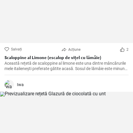
Salvați
Acțiune
2
Scaloppine al Limone (escalop de vițel cu lămâie)
Această rețetă de scaloppine al limone este una dintre mâncărurile
mele italienești preferate gătite acasă. Sosul de lămâie este minunat
de picant și accentuează cu adevărat aroma cărnii de vițel. Este un
fel de mâncare grozavă, care nu numai că are un gust bun vara,
datorită ușurinței sale, dar care te pune într-o dispoziție bună și pe
Iwa
vreme rece.