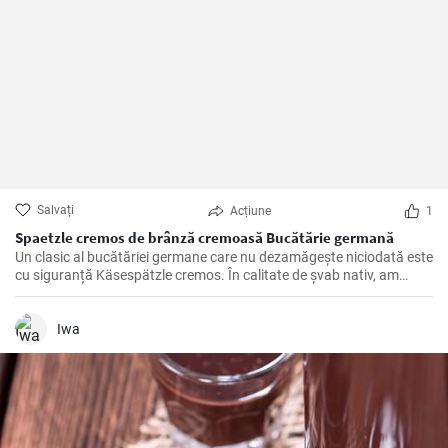
Salvați
Acțiune
1
Spaetzle cremos de brânză cremoasă Bucătărie germană
Un clasic al bucătăriei germane care nu dezamăgește niciodată este
cu siguranță Käsespätzle cremos. În calitate de șvab nativ, am
pregătit și rafinat această rețetă de nenumărate ori încă din
copilărie și, prin urmare, pot confirma: Cu ingredientele potrivite și
câteva trucuri în mânecă, Käsespätzle de casă sunt irezistibil de
Iwa
delicioase!