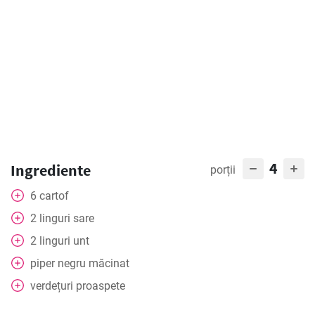
4
Ingrediente
porții
6
cartof
2
linguri
sare
2
linguri
unt
piper negru măcinat
verdețuri proaspete