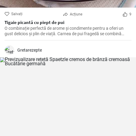
Salvați
Acțiune
9
Tigaie picantă cu piept de pui
O combinație perfectă de arome și condimente pentru a oferi un
gust delicios și plin de viață. Carnea de pui fragedă se combină
perfect cu ardeii gras și iute, iar aromele de curry, ghimbir și chimen
oferă o notă exotexotică și bogată.
Gretarezepte