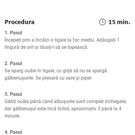
Procedura
15 min.
1. Pasul
Începeți prin a încălzi o tigaie la foc mediu. Adăugați 1 
lingură de unt și lăsați-l să se topească.
2. Pasul
Se sparg ouăle în tigaie, cu grijă să nu se spargă 
gălbenușurile. Se presară cu sare și piper.
3. Pasul
Gătiți ouăle până când albușurile sunt complet închegate, 
dar gălbenușul este încă lichid, aproximativ 3 până la 4 
minute.
4. Pasul