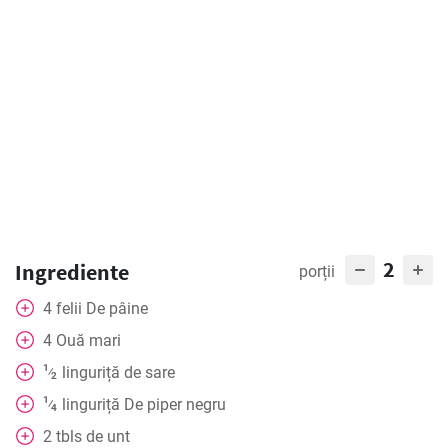
2
Ingrediente
porții
4
felii
De pâine
4
Ouă mari
1
linguriță
de sare
⁄
2
1
linguriță
De piper negru
⁄
4
2
tbls
de unt