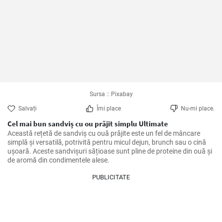
Sursa :: Pixabay
Salvați
Îmi place
Nu-mi place.
Cel mai bun sandviș cu ou prăjit simplu Ultimate
Această rețetă de sandviș cu ouă prăjite este un fel de mâncare 
simplă și versatilă, potrivită pentru micul dejun, brunch sau o cină 
ușoară. Aceste sandvișuri sățioase sunt pline de proteine din ouă și 
de aromă din condimentele alese.
PUBLICITATE