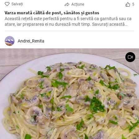
Salvați
Acțiune
5
Varza murată călită de post, sănătos și gustos
Această rețetă este perfectă pentru a fi servită ca garnitură sau ca
atare, iar prepararea ei nu durează mult timp. Savurați această
varză călită alături de mâncăruri tradiționale și bucurați-vă de
gustul său deosebit!
Andrei_Renita