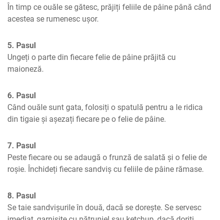
În timp ce ouăle se gătesc, prăjiți feliile de pâine până când 
acestea se rumenesc ușor.
5. Pasul
Ungeți o parte din fiecare felie de pâine prăjită cu 
maioneză.
6. Pasul
Când ouăle sunt gata, folosiți o spatulă pentru a le ridica 
din tigaie și așezați fiecare pe o felie de pâine.
7. Pasul
Peste fiecare ou se adaugă o frunză de salată și o felie de 
roșie. Închideți fiecare sandviș cu feliile de pâine rămase.
8. Pasul
Se taie sandvișurile în două, dacă se dorește. Se servesc 
imediat, garnisite cu pătrunjel sau ketchup, dacă doriți.