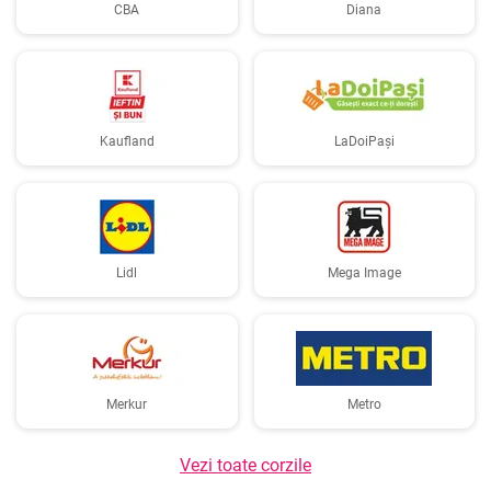
CBA
Diana
Kaufland
LaDoiPași
Lidl
Mega Image
Merkur
Metro
Vezi toate corzile