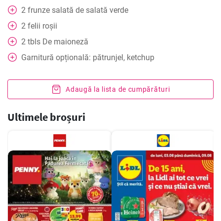
2
frunze
salată de salată verde
2
felii
roșii
2
tbls
De maioneză
Garnitură opțională: pătrunjel, ketchup
Adaugă la lista de cumpărături
Ultimele broșuri