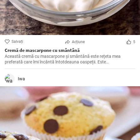
Salvați
Acțiune
5
Cremă de mascarpone cu smântână
Această cremă cu mascarpone și smântână este rețeta mea
preferată care îmi încântă întotdeauna oaspeții. Este
acompaniamentul perfect pentru multe deserturi, cum ar fi tiramisu,
dar merge de asemenea foarte bine cu tartele cu fructe.
Iwa