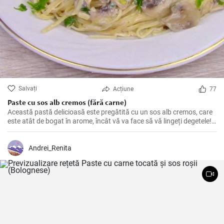
Salvați
Acțiune
77
Paste cu sos alb cremos (fără carne)
Această pastă delicioasă este pregătită cu un sos alb cremos, care
este atât de bogat în arome, încât vă va face să vă lingeți degetele!
Perfectă pentru o cină romantică sau o masă în familie.
Andrei_Renita