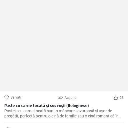
Salvați
Acțiune
23
Paste cu carne tocată și sos roșii (Bolognese)
Pastele cu carne tocată sunt o mâncare savuroasă și ușor de
pregătit, perfectă pentru o cină de familie sau o cină romantică în
doi. O combinație perfectă între carbohidrați, proteine și legume
proaspete, care va satisface cu siguranță pofta de mâncare.