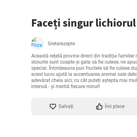
Faceți singur lichiorul
Gretarezepte
Această rețetă provine direct din tradiția familiei m
sloiurile sunt coapte și gata să fie culese, ne ap
special. Întotdeauna pun fructele să fie culese du
acest lucru ajută la accentuarea aromei sale deli
adevărat cheia aici; cu cât puteți aștepta mai mult
intensă - și merită fiecare minut!
Salvați
Îmi place