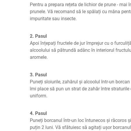
Pentru a prepara rețeta de lichior de prune - mai în
prunele. Vă recomand să le spălați cu mâna pentru
impuritate sau insecte.
2. Pasul
Apoi înțepați fructele de jur împrejur cu o furculiț
alcoolului să pătrundă adânc în interiorul fructului
aromele.
3. Pasul
Puneți sloiurile, zahărul și alcoolul într-un borcan
îmi place să pun un strat de zahăr între straturile 
uniform.
4. Pasul
Puneți borcanul într-un loc întunecos și răcoros și 
puțin 2 luni. Vă sfătuiesc să agitați ușor borcanul 