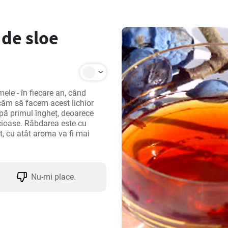
 de sloe
ele - în fiecare an, când 
ucăm să facem acest lichior 
pă primul îngheț, deoarece 
cioase. Răbdarea este cu 
, cu atât aroma va fi mai 
Nu-mi place.