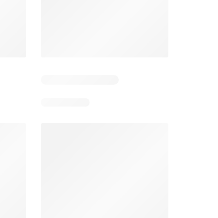
Zile rămase: 5
Zile rămase: 12
Mega Image Catalog
Supeco Catalog
26
06.08.2026 - 12.08.2026
06.08.2026 - 19.08.2026