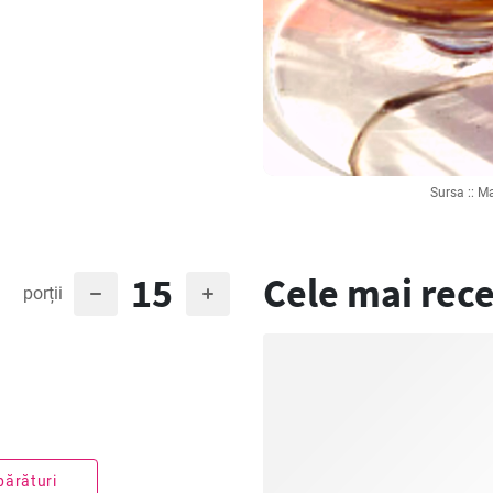
Sursa :: M
15
Cele mai rece
porții
părături