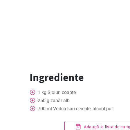
Ingrediente
1
kg
Sloiuri coapte
250
g
zahăr alb
700
ml
Vodcă sau cereale, alcool pur
Adaugă la lista de cum