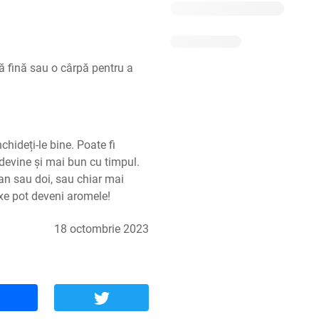
tă fină sau o cârpă pentru a 
nchideți-le bine. Poate fi 
 devine și mai bun cu timpul.  
 an sau doi, sau chiar mai 
exe pot deveni aromele!
18 octombrie 2023