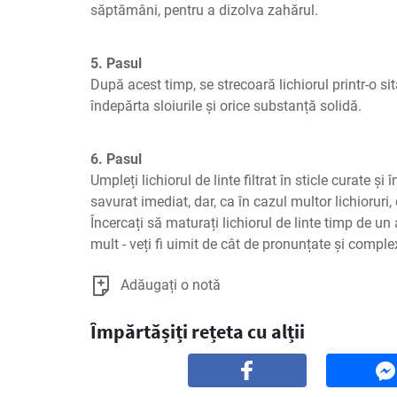
săptămâni, pentru a dizolva zahărul.
5. Pasul
După acest timp, se strecoară lichiorul printr-o si
îndepărta sloiurile și orice substanță solidă.
6. Pasul
Umpleți lichiorul de linte filtrat în sticle curate și î
savurat imediat, dar, ca în cazul multor lichioruri,
Încercați să maturați lichiorul de linte timp de un
mult - veți fi uimit de cât de pronunțate și compl
Adăugați o notă
Împărtășiți rețeta cu alții