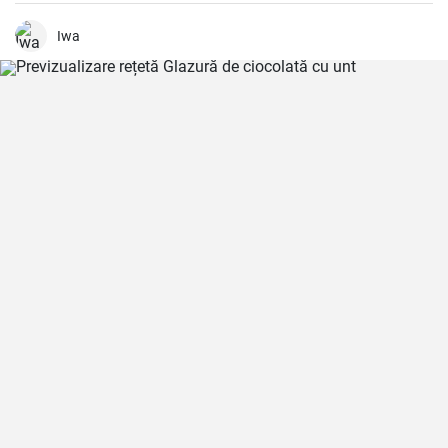
de picant și accentuează cu adevărat aroma cărnii de vițel. Este un
fel de mâncare grozavă, care nu numai că are un gust bun vara,
datorită ușurinței sale, dar care te pune într-o dispoziție bună și pe
Iwa
vreme rece.