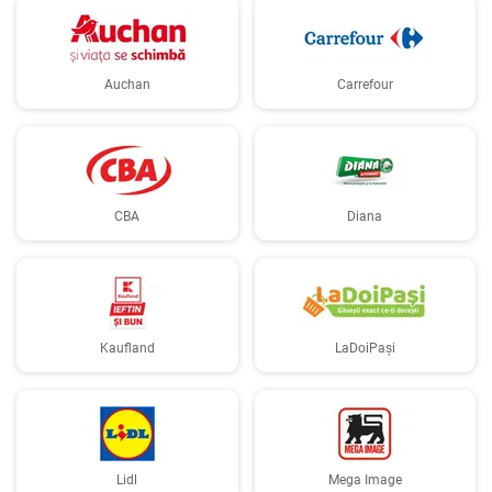
Auchan
Carrefour
CBA
Diana
Kaufland
LaDoiPași
Lidl
Mega Image