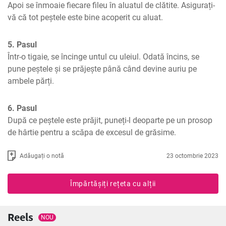
Apoi se înmoaie fiecare fileu în aluatul de clătite. Asigurați-
vă că tot peștele este bine acoperit cu aluat.
5. Pasul
Într-o tigaie, se încinge untul cu uleiul. Odată încins, se 
pune peștele și se prăjește până când devine auriu pe 
ambele părți.
6. Pasul
După ce peștele este prăjit, puneți-l deoparte pe un prosop 
de hârtie pentru a scăpa de excesul de grăsime.
Adăugați o notă
23 octombrie 2023
Împărtășiți rețeta cu alții
Reels
NOU