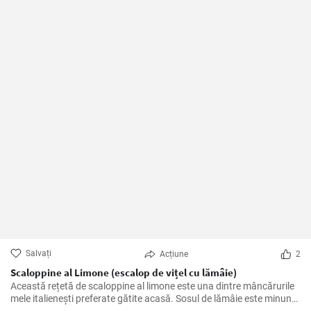
Salvați
Acțiune
2
Scaloppine al Limone (escalop de vițel cu lămâie)
Această rețetă de scaloppine al limone este una dintre mâncărurile
mele italienești preferate gătite acasă. Sosul de lămâie este minunat