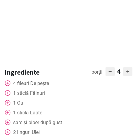
4
Ingrediente
porții
4
fileuri
De pește
1
sticlă
Făinuri
1
Ou
1
sticlă
Lapte
sare și piper după gust
2
linguri
Ulei