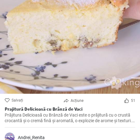
Salvați
Acțiune
51
Prajitură Delicioasă cu Brânză de Vaci
Prăjitura Delicioasă cu Brânză de Vaci este o prăjitură cu o crustă
crocantă și o cremă fină și aromată, o explozie de arome și texturi.
Această rețetă cu brânză de vaci este perfectă pentru orice
eveniment sau masă festivă.
Andrei_Renita