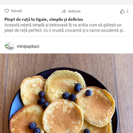
Salvați
Acțiune
2
Piept de rață la tigaie, simplu și delicios
Această rețetă simplă și delicioasă îți va arăta cum să gătești un
piept de rață perfect, cu o crustă crocantă și o carne suculentă și
savuroasă. Este o modalitate ușoară de a impresiona oaspeții la o
cină elegantă sau de a-ți răsfăța familia.
minipapkaci