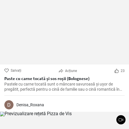
Salvați
Acțiune
23
Paste cu carne tocată și sos roșii (Bolognese)
Pastele cu carne tocată sunt o mâncare savuroasă și ușor de
pregătit, perfectă pentru o cină de familie sau o cină romantică în
doi. O combinație perfectă între carbohidrați, proteine și legume
proaspete, care va satisface cu siguranță pofta de mâncare.
Denisa_Roxana