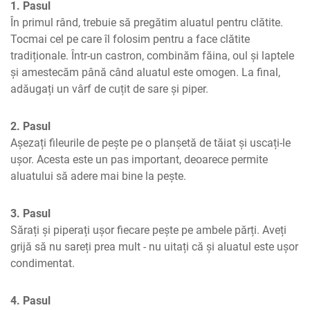
1. Pasul
În primul rând, trebuie să pregătim aluatul pentru clătite. 
Tocmai cel pe care îl folosim pentru a face clătite 
tradiționale. Într-un castron, combinăm făina, oul și laptele 
și amestecăm până când aluatul este omogen. La final, 
adăugați un vârf de cuțit de sare și piper.
2. Pasul
Așezați fileurile de pește pe o planșetă de tăiat și uscați-le 
ușor. Acesta este un pas important, deoarece permite 
aluatului să adere mai bine la pește.
3. Pasul
Sărați și piperați ușor fiecare pește pe ambele părți. Aveți 
grijă să nu sareți prea mult - nu uitați că și aluatul este ușor 
condimentat.
4. Pasul