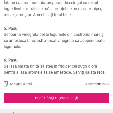
Într-un castron mai mic, preparați dressingul cu restul 
ingredientelor - ulei de măsline, oțet de mere, sare, piper, 
miere și muștar. Amestecați totul bine.
5. Pasul
Se toarnă vinegreta peste legumele din castronul mare și 
se amestecă bine, astfel încât vinegreta să acopere toate 
legumele.
6. Pasul
Se lasă salata finită să stea în frigider cel puțin o oră 
pentru a lăsa aromele să se amestece. Serviți salata rece.
Adăugați o notă
3 octombrie 2023
Împărtășiți rețeta cu alții