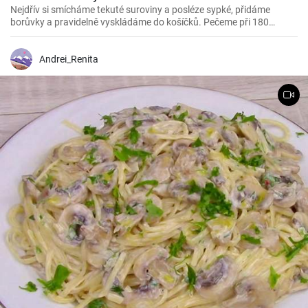
Nejdřív si smícháme tekuté suroviny a posléze sypké, přidáme
borůvky a pravidelně vyskládáme do košíčků. Pečeme při 180
stupních 25 minut.
Andrei_Renita