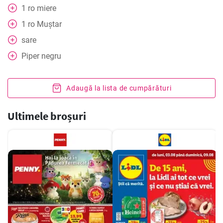
1
ro
miere
1
ro
Muștar
sare
Piper negru
Adaugă la lista de cumpărături
Ultimele broșuri