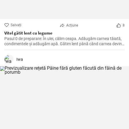
Salvați
Acțiune
8
Vitel gătit lent cu legume
Pasul 0 de preparare: În ulei, călim ceapa. Adăugăm carnea tăiată,
condimentele și adăugăm apă. Gătim lent până când carnea devine
moale. Apoi adăugăm legumele, pasta de roșii și gătim până când
totul este moale. La final adăugăm smântână și lăsăm să dea în
clocot.
Iwa