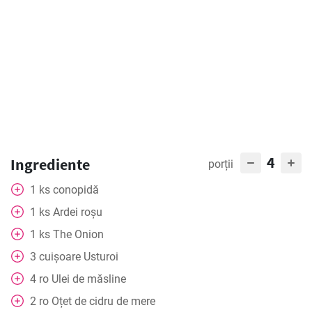
4
Ingrediente
porții
1
ks
conopidă
1
ks
Ardei roșu
1
ks
The Onion
3
cuișoare
Usturoi
4
ro
Ulei de măsline
2
ro
Oțet de cidru de mere