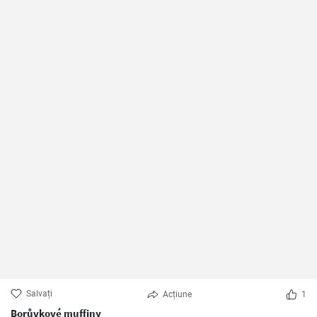
Salvați
Acțiune
1
Borůvkové muffiny