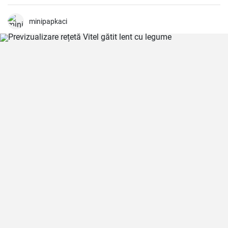
numai că face pizza mai gustoasă, dar adaugă și multe fibre și
nutrienți.
minipapkaci