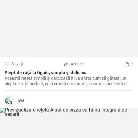
Salvați
Acțiune
2
Piept de rață la tigaie, simplu și delicios
Această rețetă simplă și delicioasă îți va arăta cum să gătești un
piept de rață perfect, cu o crustă crocantă și o carne suculentă și
savuroasă. Este o modalitate ușoară de a impresiona oaspeții la o
cină elegantă sau de a-ți răsfăța familia.
Iwa