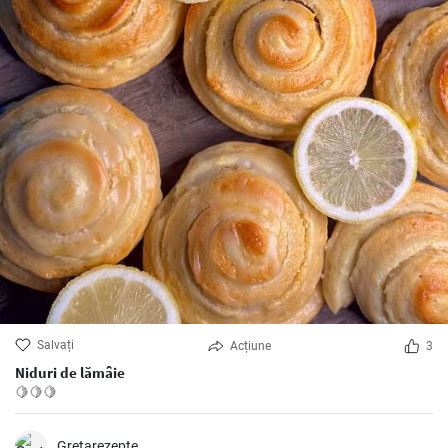
Salvați
Acțiune
3
Niduri de lămâie
🍋🍋🍋
Gretarezepte