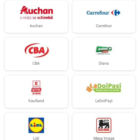
Auchan
Carrefour
CBA
Diana
Kaufland
LaDoiPași
Lidl
Mega Image