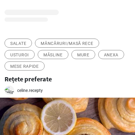
SALATE
MÂNCĂRURI/MASĂ RECE
USTUROI
MĂSLINE
MURE
ANEXA
MESE RAPIDE
Rețete preferate
celine.recepty