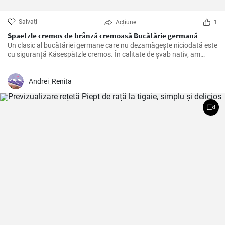
Salvați
Acțiune
1
Spaetzle cremos de brânză cremoasă Bucătărie germană
Un clasic al bucătăriei germane care nu dezamăgește niciodată este
cu siguranță Käsespätzle cremos. În calitate de șvab nativ, am
pregătit și rafinat această rețetă de nenumărate ori încă din
copilărie și, prin urmare, pot confirma: Cu ingredientele potrivite și
câteva trucuri în mânecă, Käsespätzle de casă sunt irezistibil de
Andrei_Renita
delicioase!