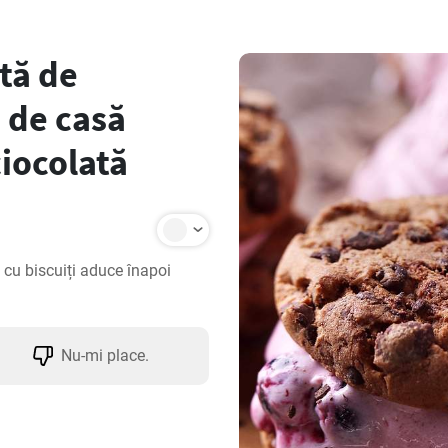
tă de
ă de casă
ciocolată
cu biscuiți aduce înapoi 
Nu-mi place.