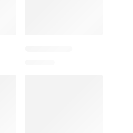
Zile rămase: 4
Zile rămase: 11
Mega Image Catalog
Supeco Catalog
26
06.08.2026 - 12.08.2026
06.08.2026 - 19.08.2026