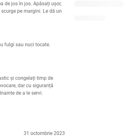
a de jos în jos. Apăsați ușor, 
 scurge pe margini. Le dă un 
u fulgi sau nuci tocate. 
astic și congelați timp de 
vocare, dar cu siguranță 
nainte de a le servi.
31 octombrie 2023