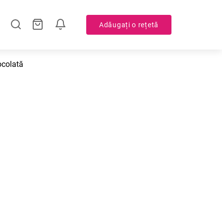
Adăugați o rețetă
ocolată