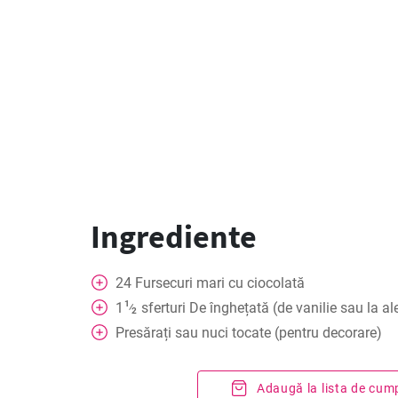
Ingrediente
24
Fursecuri mari cu ciocolată
1
1
sferturi
De înghețată (de vanilie sau la al
⁄
2
Presărați sau nuci tocate (pentru decorare)
Adaugă la lista de cum