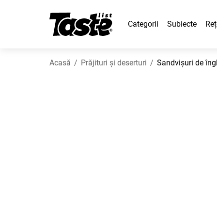
Categorii
Subiecte
Reț
Acasă
Prăjituri și deserturi
Sandvișuri de îng