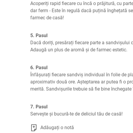
Acoperiți rapid fiecare cu încă o prăjitură, cu parte
dar ferm - Este în regulă dacă puțină înghețată se
farmec de casă!
5. Pasul
Dacă doriți, presărați fiecare parte a sandvișului c
Adaugă un plus de aromă și de farmec estetic.
6. Pasul
Înfășurați fiecare sandviș individual în folie de pl
aproximativ două ore. Așteptarea ar putea fi o pro
merită. Sandvișurile trebuie să fie bine închegate î
7. Pasul
Servește și bucură-te de deliciul tău de casă!
Adăugați o notă