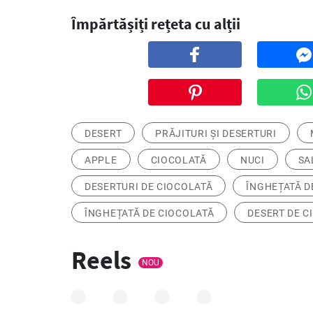
Împărtășiți rețeta cu alții
DESERT
PRĂJITURI ȘI DESERTURI
APPLE
CIOCOLATĂ
NUCI
SA
DESERTURI DE CIOCOLATĂ
ÎNGHEȚATĂ D
ÎNGHEȚATĂ DE CIOCOLATĂ
DESERT DE C
Reels
NOU