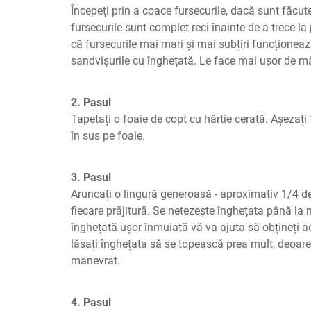
Începeți prin a coace fursecurile, dacă sunt făcute
fursecurile sunt complet reci înainte de a trece l
că fursecurile mai mari și mai subțiri funcționeaz
sandvișurile cu înghețată. Le face mai ușor de m
2. Pasul
Tapetați o foaie de copt cu hârtie cerată. Așezați 
în sus pe foaie.
3. Pasul
Aruncați o lingură generoasă - aproximativ 1/4 de
fiecare prăjitură. Se netezește înghețata până la m
înghețată ușor înmuiată vă va ajuta să obțineți ace
lăsați înghețata să se topească prea mult, deoare
manevrat.
4. Pasul