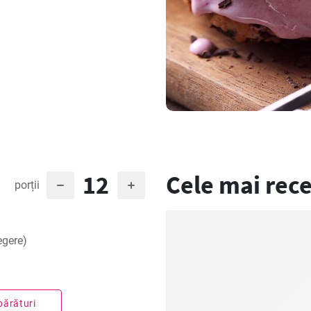
12
Cele mai rece
porții
egere)
părături