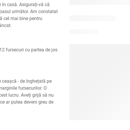
 în casă. Asigurați-vă că 
a pasul următor. Am constatat 
ă cel mai bine pentru 
âncat.
12 fursecuri cu partea de jos 
 ceașcă - de înghețată pe 
arginile fursecurilor. O 
st lucru. Aveți grijă să nu 
ce ar putea deveni greu de 