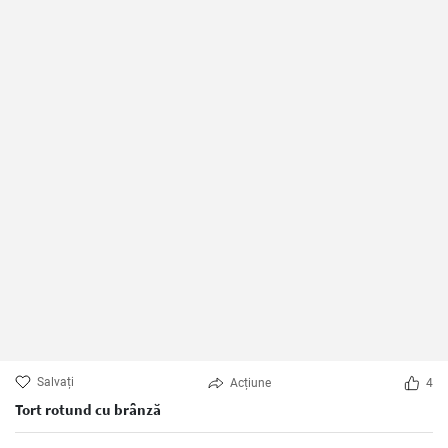
Salvați
Acțiune
4
Tort rotund cu brânză