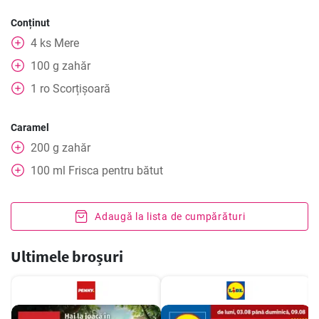
Conținut
4
ks
Mere
100
g
zahăr
1
ro
Scorțișoară
Caramel
200
g
zahăr
100
ml
Frisca pentru bătut
Adaugă la lista de cumpărături
Ultimele broșuri