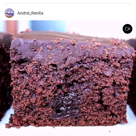
oprești la un singur ecler!
Andrei_Renita