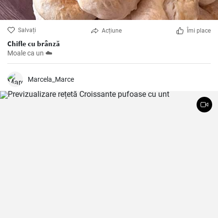
Salvați
Acțiune
Îmi place
Chifle cu brânză
Moale ca un ☁️
Marcela_Marce