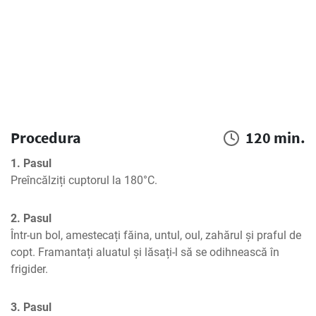
Procedura
120 min.
1. Pasul
Preîncălziți cuptorul la 180°C.
2. Pasul
Într-un bol, amestecați făina, untul, oul, zahărul și praful de 
copt. Framantați aluatul și lăsați-l să se odihnească în 
frigider.
3. Pasul