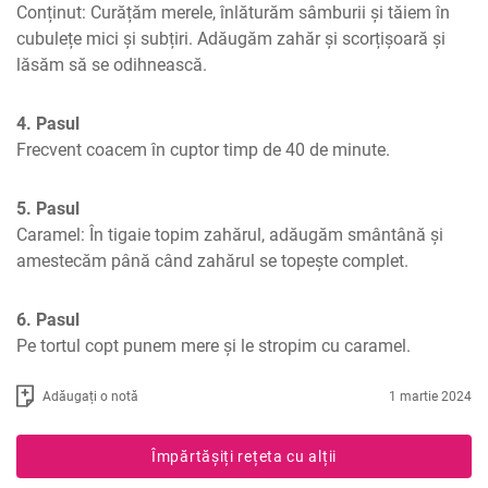
Conținut: Curățăm merele, înlăturăm sâmburii și tăiem în 
cubulețe mici și subțiri. Adăugăm zahăr și scorțișoară și 
lăsăm să se odihnească.
4. Pasul
Frecvent coacem în cuptor timp de 40 de minute.
5. Pasul
Caramel: În tigaie topim zahărul, adăugăm smântână și 
amestecăm până când zahărul se topește complet.
6. Pasul
Pe tortul copt punem mere și le stropim cu caramel.
Adăugați o notă
1 martie 2024
Împărtășiți rețeta cu alții