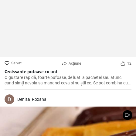
Salvați
Acțiune
12
Croissante pufoase cu unt
O gustare rapidă, foarte pufoase, de luat la pachețel sau atunci
cand simți nevoia sa mananci ceva si nu știi ce. Se pot combina cu
dulceață sau cu tot felul de creme tartinabile, in funcție de gustul
fiecăruia.
Denisa_Roxana