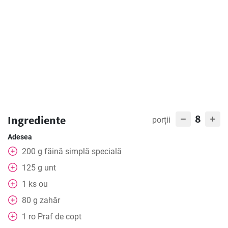
8
Ingrediente
porții
Adesea
200
g
făină simplă specială
125
g
unt
1
ks
ou
80
g
zahăr
1
ro
Praf de copt