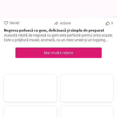
Salvați
Acțiune
9
Negresa pufoasă cu gem, delicioasă și simplu de preparat
Această rețetă de negresă cu gem este perfectă pentru orice ocazie.
Este o prăjitură moale, aromată, cu un miez umed și un topping
dulce de gem cu fructe. O rețetă simplă, cu ingrediente obișnuite,
care poate fi făcută rapid și ușor.
Mai multe rețete