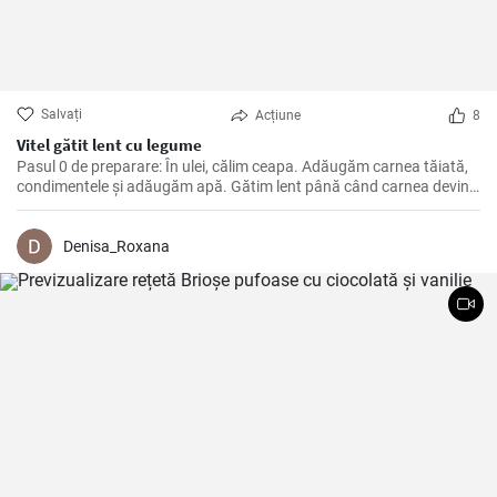
Salvați
Acțiune
8
Vitel gătit lent cu legume
Pasul 0 de preparare: În ulei, călim ceapa. Adăugăm carnea tăiată,
condimentele și adăugăm apă. Gătim lent până când carnea devine
moale. Apoi adăugăm legumele, pasta de roșii și gătim până când
totul este moale. La final adăugăm smântână și lăsăm să dea în
clocot.
Denisa_Roxana