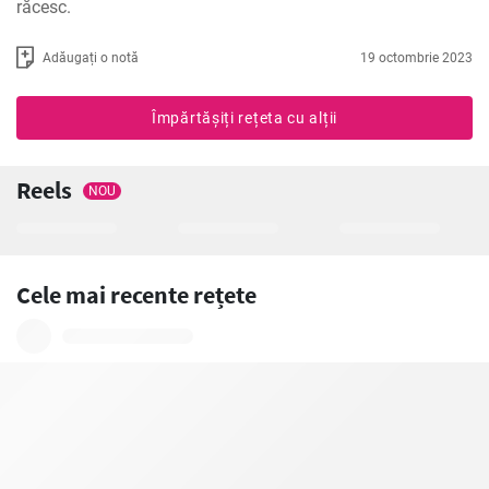
răcesc.
Adăugați o notă
19 octombrie 2023
Împărtășiți rețeta cu alții
Reels
NOU
Cele mai recente rețete