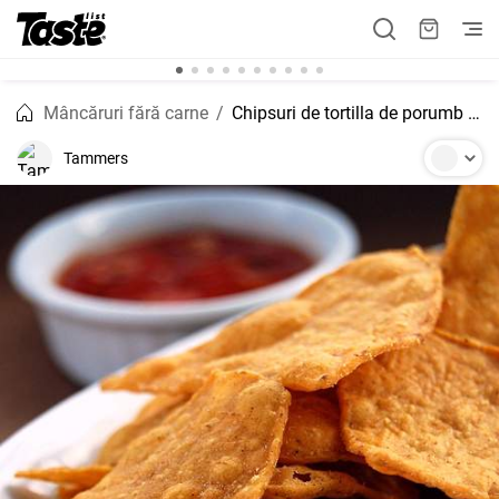
Mâncăruri fără carne
Chipsuri de tortilla de porumb la cuptor, ușor de făcut în casă
Tammers