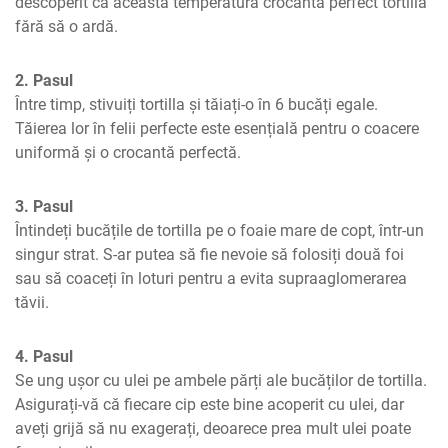
descoperit că această temperatură crocantă perfect tortilla 
fără să o ardă.
2. Pasul
Între timp, stivuiți tortilla și tăiați-o în 6 bucăți egale. 
Tăierea lor în felii perfecte este esențială pentru o coacere 
uniformă și o crocantă perfectă.
3. Pasul
Întindeți bucățile de tortilla pe o foaie mare de copt, într-un 
singur strat. S-ar putea să fie nevoie să folosiți două foi 
sau să coaceți în loturi pentru a evita supraaglomerarea 
tăvii.
4. Pasul
Se ung ușor cu ulei pe ambele părți ale bucăților de tortilla. 
Asigurați-vă că fiecare cip este bine acoperit cu ulei, dar 
aveți grijă să nu exagerați, deoarece prea mult ulei poate 