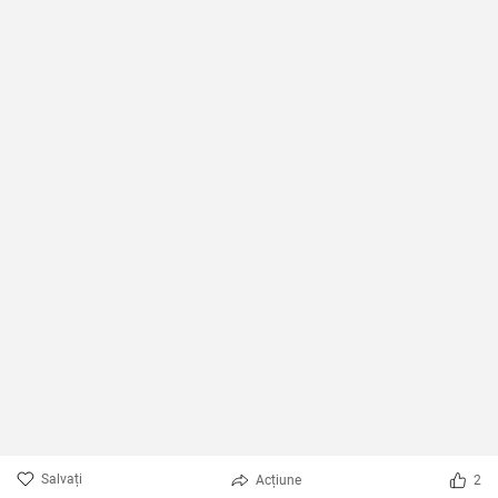
Salvați
Acțiune
2