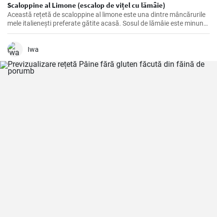
Scaloppine al Limone (escalop de vițel cu lămâie)
Această rețetă de scaloppine al limone este una dintre mâncărurile
mele italienești preferate gătite acasă. Sosul de lămâie este minunat
de picant și accentuează cu adevărat aroma cărnii de vițel. Este un
fel de mâncare grozavă, care nu numai că are un gust bun vara,
datorită ușurinței sale, dar care te pune într-o dispoziție bună și pe
Iwa
vreme rece.