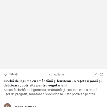
Salvați
Acțiune
20
Ciorbă de legume cu smântână și leuștean - o rețetă ușoară și
delicioasă, potrivită pentru vegetarieni
Această ciorbă de legume cu smântână și leuștean este o rețetă
ușor de pregătit, sănătoasă și delicioasă. Este potrivită pentru
vegetarieni, deoarece nu conține carne, dar este plină de legume
proaspete și arome delicioase.