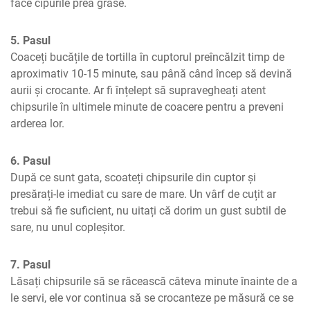
face cipurile prea grase.
5. Pasul
Coaceți bucățile de tortilla în cuptorul preîncălzit timp de 
aproximativ 10-15 minute, sau până când încep să devină 
aurii și crocante. Ar fi înțelept să supravegheați atent 
chipsurile în ultimele minute de coacere pentru a preveni 
arderea lor.
6. Pasul
După ce sunt gata, scoateți chipsurile din cuptor și 
presărați-le imediat cu sare de mare. Un vârf de cuțit ar 
trebui să fie suficient, nu uitați că dorim un gust subtil de 
sare, nu unul copleșitor.
7. Pasul
Lăsați chipsurile să se răcească câteva minute înainte de a 
le servi, ele vor continua să se crocanteze pe măsură ce se 